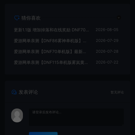
猜你喜欢
更新1.1版 增加掉落和在线奖励 DNF70星月侍魂联机版 新版技能 丰富异次元技能装备词条 护石 辟邪玉 皮肤外观 BUFF技能徽章 史诗装备特效徽章 技能宝珠等 在线点 装备靠爆
2026-08-05
爱游网单亲测【DNF86雾神单机版】最新整理宽屏 带内辅便捷 新技能 界面UI 大冰龙 新深渊副本 技能护石 虚拟机一键端 视频安装教学
2026-07-29
爱游网单亲测【DNF70单机版】最新整理超神70微变 魂图 异界 安图恩 四小龙 镶嵌 内辅 异次元护石宝珠 未加密PVF虚拟机一键端 视频安装教学
2026-07-28
爱游网单亲测【DNF115单机版雾岚黄昏战】最新整理带魔枪三职业 女鬼剑 女圣职者 男鬼剑女格斗新模型 美神 雾岚副本 太初装备 快捷内辅 虚拟机一键端 视频安装教学
2026-07-22
发表评论
暂无评论