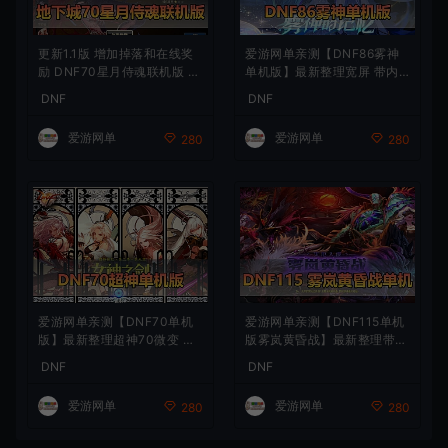
更新1.1版 增加掉落和在线奖
爱游网单亲测【DNF86雾神
励 DNF70星月侍魂联机版 新
单机版】最新整理宽屏 带内
版技能 丰富异次元技能装备
辅便捷 新技能 界面UI 大冰龙
DNF
DNF
词条 护石 辟邪玉 皮肤外观 B
新深渊副本 技能护石 虚拟机
UFF技能徽章 史诗装备特效
一键端 视频安装教学
爱游网单
爱游网单
280
280
徽章 技能宝珠等 在线点 装备
靠爆
爱游网单亲测【DNF70单机
爱游网单亲测【DNF115单机
版】最新整理超神70微变 魂
版雾岚黄昏战】最新整理带魔
图 异界 安图恩 四小龙 镶嵌
枪三职业 女鬼剑 女圣职者 男
DNF
DNF
内辅 异次元护石宝珠 未加密
鬼剑女格斗新模型 美神 雾岚
PVF虚拟机一键端 视频安装
副本 太初装备 快捷内辅 虚拟
爱游网单
爱游网单
280
280
教学
机一键端 视频安装教学