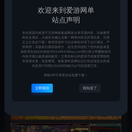
欢迎来到爱游网单
站点声明
本站资源均来源于互联网收集或网友分享开源内容，仅做整理
和安全测试，火绒安全确认无毒！网单内容无所谓完美，完美
主义介意勿下载！整理资源学习仅供单机环境下运行测试，严
禁商用！其版权归属原版权方，如无意间侵犯了您的权益请直
接联系告知站长邮箱185529643@qq.com我们将立即删除相关
内容并致以最真诚的歉意！文章所标识的爱游币或接受赞助绝
非资源本身，而是整理、收集资料及网站运行所必须支出的成
本及用户对我们付出时间精力认可的适度打赏。
赞助VIP可享受全站免费下载！
立即前往
我知道了