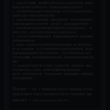
4、本站会员只是赞助，赞助费用仅维持本站的日常运营开支所需！若您需
要商业运营或用于其他商业活动，请您购买正版授权并合法使用！
5、用户使用本网站必须遵守使用的法律法规，对于用户违法使用本站非法
运营而引起的一切责任由用户自行承担！
6、本站所有资源来自互联网转载，版权归原著所有，用户访问和使用本站
的条件是必须接受本站“免责申明”，如不遵守，请勿访问或使用本网站！
7、本站使用者因为违反本声明的规定而触犯中华人民共和国法律的，一切
后果自己负责，本站不承担任何责任本站已经进行告知义务。
8、凡以任何方式登陆本网站或直接、间接使用本网站资料者，视为自愿接
受本网站声明的约束。
9、本站以《2013中华人民共和国计算机软件保护条例》第二章"软件菩作
权” 第十七条为原则：为了学习和研究软件内含的设计思想和原理，通过安
装显示传输或者存储软件等方式使用软件的，可以不经软件著作权人许可，
不向其支付报酬。若有学员需要商用本站资源，请务必联系版权方购买正版
授权！
10、本站如无意中侵犯了某个企业或个人的知识产权，请联系站长，邮箱：
185529643@qq.com告知，本站将立即删除并致以最深的歉意！
请注意：无所谓完美的内容，不包含BUG修复一类的修改服务！若要求较高
追求完美请勿赞助！
爱游网单
DNF
爱游网单亲测【DNF60】更新修复版 天空之海
的巨献 未加密PVF GM后台工具单机版仿ACT4复古UI 5职业虚拟机一键端
视频安装教学
https://www.aywd.vip/6851.html