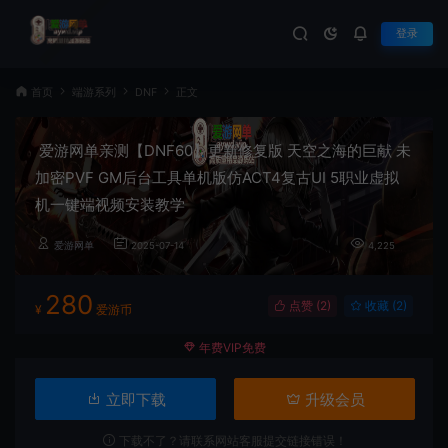
登录
首页
端游系列
DNF
正文
爱游网单亲测【DNF60】更新修复版 天空之海的巨献 未
加密PVF GM后台工具单机版仿ACT4复古UI 5职业虚拟
机一键端视频安装教学
爱游网单
2025-07-14
4,225
280
点赞 (
2
)
收藏 (2)
¥
爱游币
年费VIP免费
立即下载
升级会员
下载不了？请联系网站客服提交链接错误！