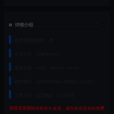
详情介绍
是否需要虚拟机：是
文件大小：压缩包约5G
支持系统：win7、win10、win11
硬件需求：运行内存8G +
4核及以上CPU
下载方式：
百度网盘、
123云盘
推荐直接赞助本站永久会员，成为会员后全站免费