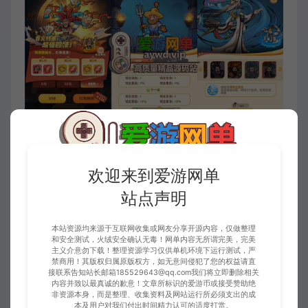
欢迎来到爱游网单
站点声明
本站资源均来源于互联网收集或网友分享开源内容，仅做整理
和安全测试，火绒安全确认无毒！网单内容无所谓完美，完美
主义介意勿下载！整理资源学习仅供单机环境下运行测试，严
禁商用！其版权归属原版权方，如无意间侵犯了您的权益请直
接联系告知站长邮箱185529643@qq.com我们将立即删除相关
内容并致以最真诚的歉意！文章所标识的爱游币或接受赞助绝
非资源本身，而是整理、收集资料及网站运行所必须支出的成
本及用户对我们付出时间精力认可的适度打赏。