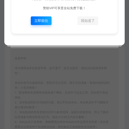
赞助VIP可享受全站免费下载！
立即前往
我知道了
收藏 (0)
点赞 (
0
)
免责申明
请仔细阅读本站免责申明，如不遵守，或无法接受，请勿访问或使用本网
站！
本站内容均为虚拟内容，赞助后无法召回，顾不支持退换！避免纠纷耽误时
间！介意勿赞助！
1、爱游网单所有网单资源来源于网络，仅供学习交流之用。切勿用于商业
用途。
2、如本帖侵犯到任何版权问题，请立即告知本站，本站将及时予与删除并
致以最深的歉意！
3、本站提供的所有资源仅供学习参考使用，版权归原著所有，禁止下载本
站资源参与商业和非法行为，请在24小时之内自行删除！
4、本站会员只是赞助，赞助费用仅维持本站的日常运营开支所需！若您需
要商业运营或用于其他商业活动，请您购买正版授权并合法使用！