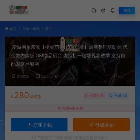
登录
首页
手游一键端
正文
爱游网单亲测【植物萌斗H5单机版】最新整理塔防类 代
金券内购版 GM物品后台 虚拟机一键端视频教学 支持自
配家庭局域网
爱游网单
2026-05-14
836
280
点赞 (
0
)
收藏 (0)
¥
爱游币
年费VIP免费
立即下载
升级会员
下载不了？请联系网站客服提交链接错误！