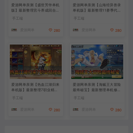
爱游网单亲测【盛世芳华单机
爱游网单亲测【山海经异兽录
版】最新整理宫斗养成回合抽
单机版】最新整理11赛季代金
卡多区跨服代金券内购虚拟机
券内购版 带GM物品充值后台
手工端
手工端
一键端视频教学+linux手工外
模拟器手游 解压一键端 视频
网端文本教学
安装教学+手工端文本教学
爱游网单
爱游网单
280
280
爱游网单亲测【热血江湖归来
爱游网单亲测【海贼王大冒险
单机版】最新整理7职业精修
最终秘宝】最新整理单机修复
多项修复 带网页GM物品后台
版 带网页GM充值物品后台
手工端
手工端
代金券内购 虚拟机一键端视
回合制抽卡模拟器手游 虚拟
频安装教学+手工端文本教学
机一键端视频教学+手工端文
爱游网单
爱游网单
280
280
本教学