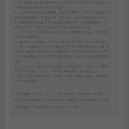
5、用户使用本网站必须遵守使用的法律法规，对于用户违法使用本站非法
运营而引起的一切责任由用户自行承担！
6、本站所有资源来自互联网转载，版权归原著所有，用户访问和使用本站
的条件是必须接受本站“免责申明”，如不遵守，请勿访问或使用本网站！
7、本站使用者因为违反本声明的规定而触犯中华人民共和国法律的，一切
后果自己负责，本站不承担任何责任本站已经进行告知义务。
8、凡以任何方式登陆本网站或直接、间接使用本网站资料者，视为自愿接
受本网站声明的约束。
9、本站以《2013中华人民共和国计算机软件保护条例》第二章"软件菩作
权” 第十七条为原则：为了学习和研究软件内含的设计思想和原理，通过安
装显示传输或者存储软件等方式使用软件的，可以不经软件著作权人许可，
不向其支付报酬。若有学员需要商用本站资源，请务必联系版权方购买正版
授权！
10、本站如无意中侵犯了某个企业或个人的知识产权，请联系站长，邮箱：
185529643@qq.com告知，本站将立即删除并致以最深的歉意！
请注意：无所谓完美的内容，不包含BUG修复一类的修改服务！若要求较高
追求完美请勿赞助！
爱游网单
手游一键端
爱游网单亲测【植物萌斗H5单机版】最
新整理塔防类 代金券内购版 GM物品后台 虚拟机一键端视频教学 支持自配
家庭局域网
https://www.aywd.vip/10223.html