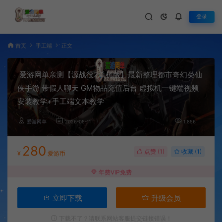
登录
首页
手工端
正文
爱游网单亲测【源战役2单机版】最新整理都市奇幻类仙
侠手游 带假人聊天 GM物品充值后台 虚拟机一键端视频
安装教学+手工端文本教学
爱游网单
2026-05-11
1,856
280
点赞 (
1
)
收藏 (1)
¥
爱游币
年费VIP免费
立即下载
升级会员
下载不了？请联系网站客服提交链接错误！