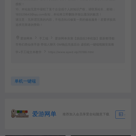
授权！
10、本站如无意中侵犯了某个企业或个人的知识产权，请联系站长，邮箱：
185529643@qq.com告知，本站将立即删除并致以最深的歉意！
请注意：无所谓完美的内容，不包含BUG修复一类的修改服务！若要求较高
追求完美请勿赞助！
爱游网单
手工端
爱游网单亲测【源战役2单机版】最新整理都
市奇幻类仙侠手游 带假人聊天 GM物品充值后台 虚拟机一键端视频安装教
学+手工端文本教学
https://www.aywd.vip/10186.html
单机一键端
爱游网单
推荐加入会员享受全站随意下载
生成海