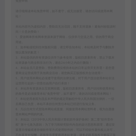
免责申明
请仔细阅读本站免责申明，如不遵守，或无法接受，请勿访问或使用本网
站！
本站内容均为虚拟内容，赞助后无法召回，顾不支持退换！避免纠纷耽误时
间！介意勿赞助！
1、爱游网单所有网单资源来源于网络，仅供学习交流之用。切勿用于商业
用途。
2、如本帖侵犯到任何版权问题，请立即告知本站，本站将及时予与删除并
致以最深的歉意！
3、本站提供的所有资源仅供学习参考使用，版权归原著所有，禁止下载本
站资源参与商业和非法行为，请在24小时之内自行删除！
4、本站会员只是赞助，赞助费用仅维持本站的日常运营开支所需！若您需
要商业运营或用于其他商业活动，请您购买正版授权并合法使用！
5、用户使用本网站必须遵守使用的法律法规，对于用户违法使用本站非法
运营而引起的一切责任由用户自行承担！
6、本站所有资源来自互联网转载，版权归原著所有，用户访问和使用本站
的条件是必须接受本站“免责申明”，如不遵守，请勿访问或使用本网站！
7、本站使用者因为违反本声明的规定而触犯中华人民共和国法律的，一切
后果自己负责，本站不承担任何责任本站已经进行告知义务。
8、凡以任何方式登陆本网站或直接、间接使用本网站资料者，视为自愿接
受本网站声明的约束。
9、本站以《2013中华人民共和国计算机软件保护条例》第二章"软件菩作
权” 第十七条为原则：为了学习和研究软件内含的设计思想和原理，通过安
装显示传输或者存储软件等方式使用软件的，可以不经软件著作权人许可，
不向其支付报酬。若有学员需要商用本站资源，请务必联系版权方购买正版