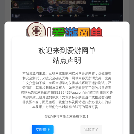
欢迎来到爱游网单
站点声明
本站资源均来源于互联网收集或网友分享开源内容，仅做整理
和安全测试，火绒安全确认无毒！网单内容无所谓完美，完美
主义介意勿下载！整理资源学习仅供单机环境下运行测试，严
禁商用！其版权归属原版权方，如无意间侵犯了您的权益请直
接联系告知站长邮箱185529643@qq.com我们将立即删除相关
内容并致以最真诚的歉意！文章所标识的爱游币或接受赞助绝
非资源本身，而是整理、收集资料及网站运行所必须支出的成
本及用户对我们付出时间精力认可的适度打赏。
赞助VIP可享受全站免费下载！
立即前往
我知道了