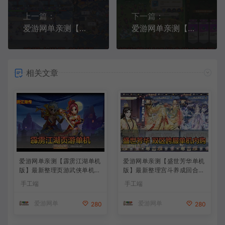
上一篇：
下一篇：
爱游网单亲测【浪漫SSJ单机版】最新整理海上生存类抽卡建造gm单机内购虚拟机一键端 视频安装教学
爱游网单亲测【植物萌斗H5单机版】最新整理塔防类 代金券内购版 GM物品后台 虚拟机一键端视频教学 支持自配家庭局域网
相关文章
爱游网单亲测【霹雳江湖单机
爱游网单亲测【盛世芳华单机
版】最新整理页游武侠单机一
版】最新整理宫斗养成回合抽
键端Win系单机服务端PC客
卡多区跨服代金券内购虚拟机
手工端
手工端
户端 GM后台 通用视频教学
一键端视频教学+linux手工外
+手工端文本教学
网端文本教学
爱游网单
爱游网单
280
280