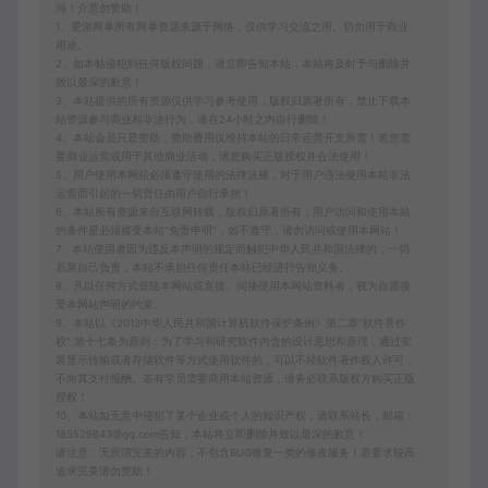
间！介意勿赞助！
1、爱游网单所有网单资源来源于网络，仅供学习交流之用。切勿用于商业
用途。
2、如本帖侵犯到任何版权问题，请立即告知本站，本站将及时予与删除并
致以最深的歉意！
3、本站提供的所有资源仅供学习参考使用，版权归原著所有，禁止下载本
站资源参与商业和非法行为，请在24小时之内自行删除！
4、本站会员只是赞助，赞助费用仅维持本站的日常运营开支所需！若您需
要商业运营或用于其他商业活动，请您购买正版授权并合法使用！
5、用户使用本网站必须遵守使用的法律法规，对于用户违法使用本站非法
运营而引起的一切责任由用户自行承担！
6、本站所有资源来自互联网转载，版权归原著所有，用户访问和使用本站
的条件是必须接受本站“免责申明”，如不遵守，请勿访问或使用本网站！
7、本站使用者因为违反本声明的规定而触犯中华人民共和国法律的，一切
后果自己负责，本站不承担任何责任本站已经进行告知义务。
8、凡以任何方式登陆本网站或直接、间接使用本网站资料者，视为自愿接
受本网站声明的约束。
9、本站以《2013中华人民共和国计算机软件保护条例》第二章"软件菩作
权” 第十七条为原则：为了学习和研究软件内含的设计思想和原理，通过安
装显示传输或者存储软件等方式使用软件的，可以不经软件著作权人许可，
不向其支付报酬。若有学员需要商用本站资源，请务必联系版权方购买正版
授权！
10、本站如无意中侵犯了某个企业或个人的知识产权，请联系站长，邮箱：
185529643@qq.com告知，本站将立即删除并致以最深的歉意！
请注意：无所谓完美的内容，不包含BUG修复一类的修改服务！若要求较高
追求完美请勿赞助！