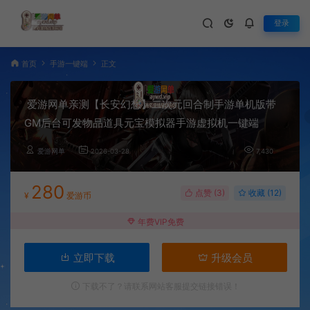
登录
首页
手游一键端
正文
爱游网单亲测【长安幻想】二次元回合制手游单机版带
GM后台可发物品道具元宝模拟器手游虚拟机一键端
爱游网单
2026-03-28
7,430
280
点赞 (
3
)
收藏 (12)
¥
爱游币
年费VIP免费
立即下载
升级会员
下载不了？请联系网站客服提交链接错误！