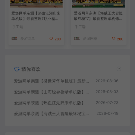
爱游网单亲测【热血江湖归来
爱游网单亲测【海贼王大冒险
单机版】最新整理7职业精修
最终秘宝】最新整理单机修复
多项修复 带网页GM物品后台
版 带网页GM充值物品后台
手工端
手工端
代金券内购 虚拟机一键端视
回合制抽卡模拟器手游 虚拟
频安装教学+手工端文本教学
机一键端视频教学+手工端文
爱游网单
爱游网单
280
280
本教学
猜你喜欢
爱游网单亲测【盛世芳华单机版】最新整理宫斗养成回合抽卡多区跨服代金券内购虚拟机一键端视频教学+linux手工外网端文本教学
2026-08-06
爱游网单亲测【山海经异兽录单机版】最新整理11赛季代金券内购版 带GM物品充值后台 模拟器手游 解压一键端 视频安装教学+手工端文本教学
2026-08-03
爱游网单亲测【热血江湖归来单机版】最新整理7职业精修多项修复 带网页GM物品后台 代金券内购 虚拟机一键端视频安装教学+手工端文本教学
2026-07-23
爱游网单亲测【海贼王大冒险最终秘宝】最新整理单机修复版 带网页GM充值物品后台 回合制抽卡模拟器手游 虚拟机一键端视频教学+手工端文本教学
2026-07-19