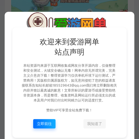
欢迎来到爱游网单
站点声明
本站资源均来源于互联网收集或网友分享开源内容，仅做整理
和安全测试，火绒安全确认无毒！网单内容无所谓完美，完美
主义介意勿下载！整理资源学习仅供单机环境下运行测试，严
禁商用！其版权归属原版权方，如无意间侵犯了您的权益请直
接联系告知站长邮箱185529643@qq.com我们将立即删除相关
内容并致以最真诚的歉意！文章所标识的爱游币或接受赞助绝
非资源本身，而是整理、收集资料及网站运行所必须支出的成
本及用户对我们付出时间精力认可的适度打赏。
赞助VIP可享受全站免费下载！
立即前往
我知道了