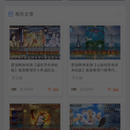
相关文章
爱游网单亲测【盛世芳华单机
爱游网单亲测【山海经异兽录
版】最新整理宫斗养成回合抽
单机版】最新整理11赛季代金
卡多区跨服代金券内购虚拟机
券内购版 带GM物品充值后台
手工端
手工端
一键端视频教学+linux手工外
模拟器手游 解压一键端 视频
网端文本教学
安装教学+手工端文本教学
爱游网单
爱游网单
280
280