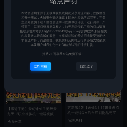
站点声明
本站资源均来源于互联网收集或网友分享开源内容，仅做整理
和安全测试，火绒安全确认无毒！网单内容无所谓完美，完美
主义介意勿下载！整理资源学习仅供单机环境下运行测试，严
禁商用！其版权归属原版权方，如无意间侵犯了您的权益请直
精品手游【梦幻诛仙】11职业精
搜集整理【诛仙单机】合集12个
接联系告知站长邮箱185529643@qq.com我们将立即删除相关
修完美端+视频安装教程+GM后
版本带教程GM后台虚拟机端
内容并致以最真诚的歉意！文章所标识的爱游币或接受赞助绝
台（预计五点左右上传完毕）
非资源本身，而是整理、收集资料及网站运行所必须支出的成
手游一键端
会员分享
本及用户对我们付出时间精力认可的适度打赏。
爱游网单
280
爱游网单
399
赞助VIP可享受全站免费下载！
立即前往
我知道了
更新第4版【诛仙3】17职业虚拟
【搬运手游】梦幻诛仙手游醉梦
机一键端GM后台可刷物品元宝
九天12职业虚拟机一键端视频安
装教程
完美系列
会员分享