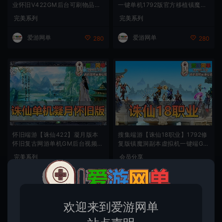
业怀旧V422GM后台可刷物品元
一键单机1792版官方移植镇魔洞
宝虚拟机一键端
副本精修带EL编辑器GM后台工
完美系列
完美系列
具爱游网单亲测视频教学
爱游网单
爱游网单
280
280
怀旧端游【诛仙422】凝月版本
搜集端游【诛仙18职业】1792修
怀旧复古网游单机GM后台视频安
复版镇魔洞副本虚拟机一键端GM
装教学虚拟机一键端带EL和角色
后台
完美系列
会员分享
管理器
爱游网单
爱游网单
280
欢迎来到爱游网单