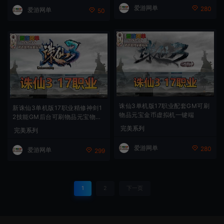
爱游网单
280
爱游网单
50
诛仙3单机版17职业配套GM可刷
新诛仙3单机版17职业精修神剑1
物品元宝金币虚拟机一键端
2技能GM后台可刷物品元宝物品
虚拟机一键端
完美系列
完美系列
爱游网单
280
爱游网单
299
1
2
下一页