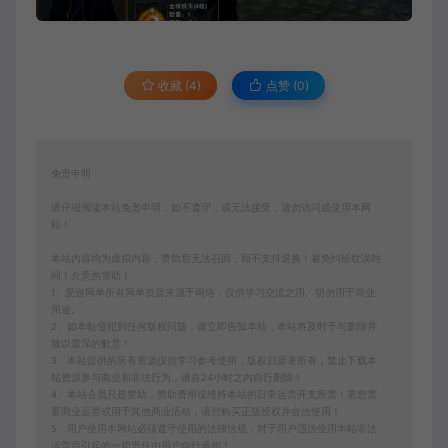
收藏 (4)
点赞 (
0
)
免责申明
请仔细阅读本站免责申明，如不遵守，或无法接受，请勿访问或使用本网
站！
本站内容均为虚拟内容，赞助后无法召回，顾不支持退换！避免纠纷耽误时
间！介意勿赞助！
1、爱游网单所有网单资源来源于网络，仅供学习交流之用。切勿用于商业
用途。
2、如本帖侵犯到任何版权问题，请立即告知本站，本站将及时予与删除并
致以最深的歉意！
3、本站提供的所有资源仅供学习参考使用，版权归原著所有，禁止下载本
站资源参与商业和非法行为，请在24小时之内自行删除！
4、本站会员只是赞助，赞助费用仅维持本站的日常运营开支所需！若您需
要商业运营或用于其他商业活动，请您购买正版授权并合法使用！
5、用户使用本网站必须遵守使用的法律法规，对于用户违法使用本站非法
运营而引起的一切责任由用户自行承担！