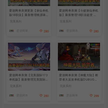
爱游网单亲测更新【诛仙单机
爱游网单亲测【斗破诛仙单机
版18职业】最新整理桃源诛仙
版】最新整理18职业超变 带G
精修第4版 配套GM工具可发
M物品后台 通用视频安装教学
完美系列
完美系列
物品装备点券 配套工具大全
虚拟机一键端+手工端文本教
虚拟机一键端 视频安装教学
学
爱游网单
爱游网单
280
280
+手工端文本教学
爱游网单亲测【完美国际173
爱游网单亲测【神魔大陆】断
单机版】最新整理完美国际17
罪者大反攻单机版DUBUG命
3V344新15职业鸿利商城版
令可发物品道具装备叶子虚拟
完美系列
完美系列
装备精炼128倍 视频安装教学
机一键端视频安装教学
虚拟机一键端
爱游网单
爱游网单
280
299