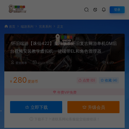
登录
首页
端游系列
完美系列
正文
怀旧端游【诛仙422】凝月版本怀旧复古网游单机GM后
台视频安装教学虚拟机一键端带EL和角色管理器
爱游网单
2023-11-29
5,017
280
点赞 (
0
)
收藏 (4)
¥
爱游币
年费VIP免费
立即下载
升级会员
下载不了？请联系网站客服提交链接错误！