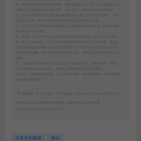
6、本站所有资源来自互联网转载，版权归原著所有，用户访问和使用本站
的条件是必须接受本站“免责申明”，如不遵守，请勿访问或使用本网站！
7、本站使用者因为违反本声明的规定而触犯中华人民共和国法律的，一切
后果自己负责，本站不承担任何责任本站已经进行告知义务。
8、凡以任何方式登陆本网站或直接、间接使用本网站资料者，视为自愿接
受本网站声明的约束。
9、本站以《2013中华人民共和国计算机软件保护条例》第二章"软件菩作
权” 第十七条为原则：为了学习和研究软件内含的设计思想和原理，通过安
装显示传输或者存储软件等方式使用软件的，可以不经软件著作权人许可，
不向其支付报酬。若有学员需要商用本站资源，请务必联系版权方购买正版
授权！
10、本站如无意中侵犯了某个企业或个人的知识产权，请联系站长，邮箱：
185529643@qq.com告知，本站将立即删除并致以最深的歉意！
请注意：无所谓完美的内容，不包含BUG修复一类的修改服务！若要求较高
追求完美请勿赞助！
爱游网单
完美系列
怀旧端游【诛仙422】凝月版本怀旧复古网
游单机GM后台视频安装教学虚拟机一键端带EL和角色管理器
https://www.aywd.vip/3499.html
完美系列游戏
诛仙