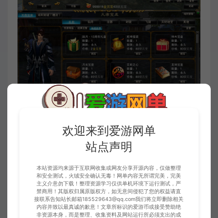
欢迎来到爱游网单
站点声明
本站资源均来源于互联网收集或网友分享开源内容，仅做整理
和安全测试，火绒安全确认无毒！网单内容无所谓完美，完美
主义介意勿下载！整理资源学习仅供单机环境下运行测试，严
禁商用！其版权归属原版权方，如无意间侵犯了您的权益请直
接联系告知站长邮箱185529643@qq.com我们将立即删除相关
内容并致以最真诚的歉意！文章所标识的爱游币或接受赞助绝
非资源本身，而是整理、收集资料及网站运行所必须支出的成