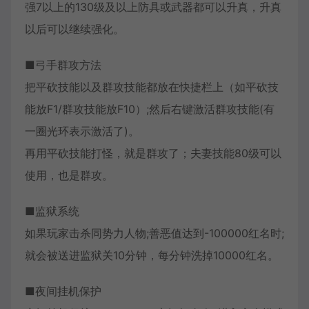
强7以上的130级及以上防具或武器都可以升真，升真
以后可以继续强化。
■弓手群攻方法
把平砍技能以及群攻技能都放在快捷栏上（如平砍技
能放F1/群攻技能放F10）;然后右键激活群攻技能(有
一圈光环表示激活了)。
再用平砍技能打怪，就是群攻了；夫妻技能80级可以
使用，也是群攻。
■监狱系统
如果玩家击杀同势力人物;善恶值达到-100000红名时;
就会被送进监狱关10分钟，每分钟洗掉10000红名。
■夜间挂机保护