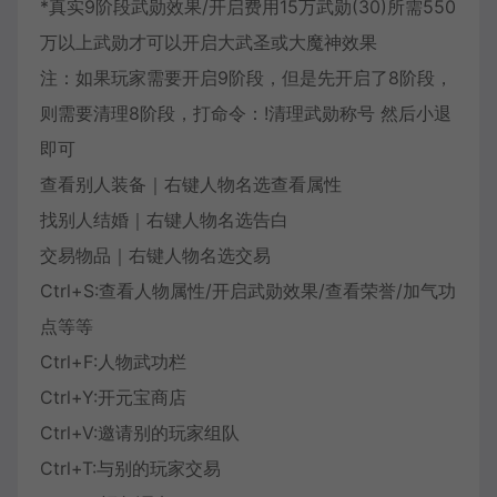
*真实9阶段武勋效果/开启费用15万武勋(30)所需550
万以上武勋才可以开启大武圣或大魔神效果
注：如果玩家需要开启9阶段，但是先开启了8阶段，
则需要清理8阶段，打命令：!清理武勋称号 然后小退
即可
查看别人装备｜右键人物名选查看属性
找别人结婚｜右键人物名选告白
交易物品｜右键人物名选交易
Ctrl+S:查看人物属性/开启武勋效果/查看荣誉/加气功
点等等
Ctrl+F:人物武功栏
Ctrl+Y:开元宝商店
Ctrl+V:邀请别的玩家组队
Ctrl+T:与别的玩家交易