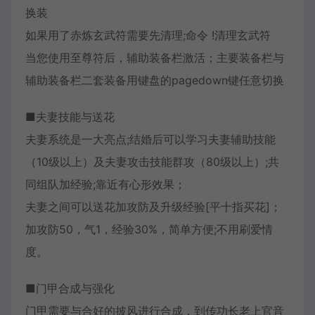
换装
如果用了赤炼玄武符需要先清理;命令 !清理玄武符
当您使用至尊符后，辅助装备栏激活；主要装备栏与
辅助装备栏二套装备用键盘的pagedown键任意切换
■夫妻技能与送花
夫妻系统是一大亮点;结婚后可以学习夫妻辅助技能
（10级以上）及夫妻攻击技能群攻（80级以上）;共
同组队加经验;靠近有心形效果；
夫妻之间可以送花加攻防及升级经验[平十指买花]；
加攻防50，气1，经验30%，简单方便;不用刷爱情
度。
■门甲合成与强化
门甲需要与合好的披风进行合成，到传功长老上官音