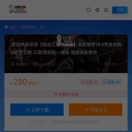
登录
首页
端游系列
正文
爱游网单亲测【热血江湖单机版】最新整理19.0带多功能
GM 百宝阁 工具 虚拟机一键端 视频安装教学
爱游网单
2026-02-13
1,757
280
点赞 (
1
)
收藏 (0)
¥
爱游币
年费VIP免费
立即下载
升级会员
下载不了？请联系网站客服提交链接错误！