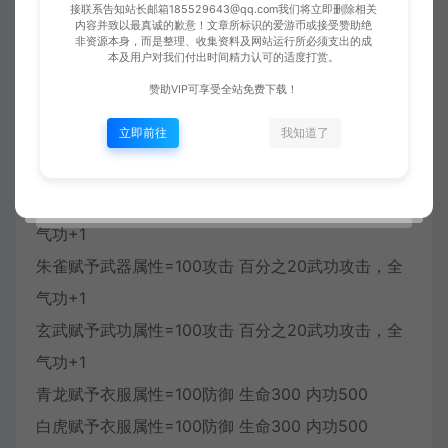
力宝石进行合成。合成后可获得相应属性提升。
接联系告知站长邮箱185529643@qq.com我们将立即删除相关
内容并致以最真诚的歉意！文章所标识的爱游币或接受赞助绝
变更四神之力宝石可购买四神变更卷。进行对应变
非资源本身，而是整理、收集资料及网站运行所必须支出的成
本及用户对我们付出时间精力认可的适度打赏。
换。合成几率50%。效果真实。
赞助VIP可享受全站免费下载！
四神之力属性
立即前往
我知道了
青龙赋予武器属性=100攻击 百分之20武功攻击，全
气功+1
白虎赋予武器属性=100攻击 百分之20武功攻击，全
气功+1
朱雀赋予武器属性=100攻击 百分之20武功攻击，全
气功+1
玄武赋予武功属性=100攻击 百分之20武功攻击，全
气功+1
青龙赋予衣服属性=100防御 生命300 内功500
白虎赋予衣服属性=100防御 生命300 内功500