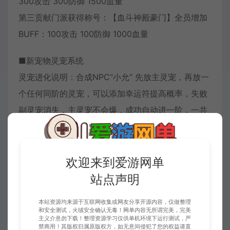
300攻击 300防御 1500血量
第三贡献门派获得称号：【血斗神殿豪门】全员增加
BUFF：100攻击 100防御 1000血量
■新宠物灵宠系统
灵宠进化说明：合成NPC“小允” 先放主灵宠，再放一
个任何同阶的灵宠，可以添加幸运符提高概率，失败
副灵宠消失，主灵宠不会爆，成功自动进一阶，一共
可以进化3次。
灵宠强化说明：强化NPC‘小允’，百宝阁购买灵宠强化
石即可，强化不会失败，最高可强化99次。
欢迎来到爱游网单
站点声明
■四神之力 四神相克（青龙 白虎 朱雀 玄武）
四神之力使用方法：
本站资源均来源于互联网收集或网友分享开源内容，仅做整理
和安全测试，火绒安全确认无毒！网单内容无所谓完美，完美
必须衣服与武器赋予灵魂觉醒状态+1 打开背包四神之
主义介意勿下载！整理资源学习仅供单机环境下运行测试，严
禁商用！其版权归属原版权方，如无意间侵犯了您的权益请直