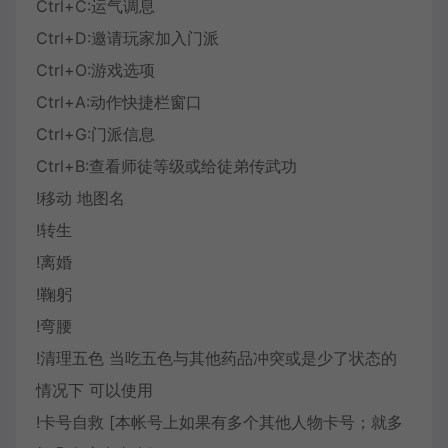
Ctrl+C:运气调息
Ctrl+D:邀请玩家加入门派
Ctrl+O:游戏选项
Ctrl+A:动作快捷栏窗口
Ctrl+G:门派信息
Ctrl+B:查看师徒等级或给徒弟传武功
!移动 地图名
!转生
!离婚
!鞠躬
!弯腰
!清理五色 当吃五色与其他药品冲突或是少了状态的
情况下 可以使用
!卡号自救 [本帐号上如果有多个其他人物卡号；就多