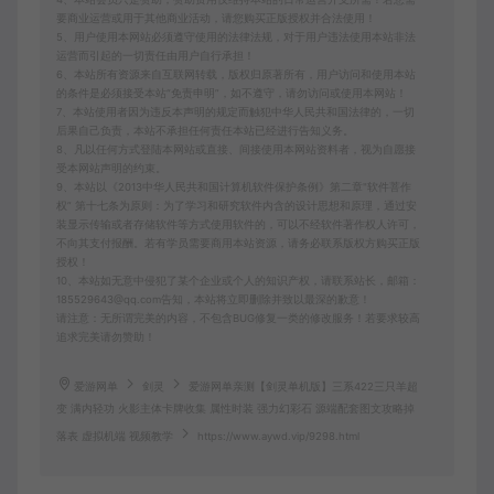
要商业运营或用于其他商业活动，请您购买正版授权并合法使用！
5、用户使用本网站必须遵守使用的法律法规，对于用户违法使用本站非法
运营而引起的一切责任由用户自行承担！
6、本站所有资源来自互联网转载，版权归原著所有，用户访问和使用本站
的条件是必须接受本站“免责申明”，如不遵守，请勿访问或使用本网站！
7、本站使用者因为违反本声明的规定而触犯中华人民共和国法律的，一切
后果自己负责，本站不承担任何责任本站已经进行告知义务。
8、凡以任何方式登陆本网站或直接、间接使用本网站资料者，视为自愿接
受本网站声明的约束。
9、本站以《2013中华人民共和国计算机软件保护条例》第二章"软件菩作
权” 第十七条为原则：为了学习和研究软件内含的设计思想和原理，通过安
装显示传输或者存储软件等方式使用软件的，可以不经软件著作权人许可，
不向其支付报酬。若有学员需要商用本站资源，请务必联系版权方购买正版
授权！
10、本站如无意中侵犯了某个企业或个人的知识产权，请联系站长，邮箱：
185529643@qq.com告知，本站将立即删除并致以最深的歉意！
请注意：无所谓完美的内容，不包含BUG修复一类的修改服务！若要求较高
追求完美请勿赞助！
爱游网单
剑灵
爱游网单亲测【剑灵单机版】三系422三只羊超
变 满内轻功 火影主体卡牌收集 属性时装 强力幻彩石 源端配套图文攻略掉
落表 虚拟机端 视频教学
https://www.aywd.vip/9298.html