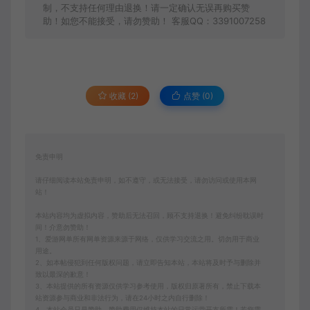
制，不支持任何理由退换！请一定确认无误再购买赞
助！如您不能接受，请勿赞助！ 客服QQ：3391007258
收藏 (2)
点赞 (
0
)
免责申明
请仔细阅读本站免责申明，如不遵守，或无法接受，请勿访问或使用本网
站！
本站内容均为虚拟内容，赞助后无法召回，顾不支持退换！避免纠纷耽误时
间！介意勿赞助！
1、爱游网单所有网单资源来源于网络，仅供学习交流之用。切勿用于商业
用途。
2、如本帖侵犯到任何版权问题，请立即告知本站，本站将及时予与删除并
致以最深的歉意！
3、本站提供的所有资源仅供学习参考使用，版权归原著所有，禁止下载本
站资源参与商业和非法行为，请在24小时之内自行删除！
4、本站会员只是赞助，赞助费用仅维持本站的日常运营开支所需！若您需