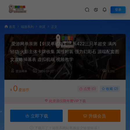
登录
首页
端游系列
剑灵
正文
爱游网单亲测【剑灵单机版】三系422三只羊超变 满内
轻功 火影主体卡牌收集 属性时装 强力幻彩石 源端配套图
文攻略掉落表 虚拟机端 视频教学
爱游网单
2026-01-22
3,310
0
点赞 (
0
)
收藏 (2)
¥
爱游币
此资源仅限年费VIP下载
立即下载
升级会员
下载不了？请联系网站客服提交链接错误！