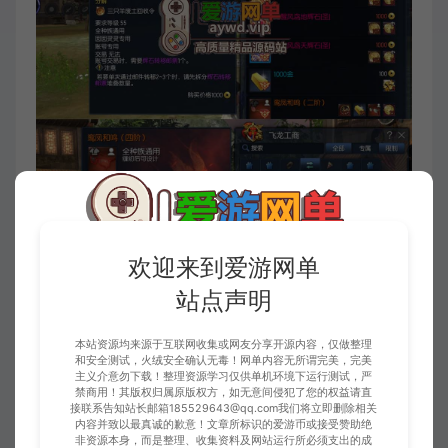
欢迎来到爱游网单
站点声明
本站资源均来源于互联网收集或网友分享开源内容，仅做整理
和安全测试，火绒安全确认无毒！网单内容无所谓完美，完美
主义介意勿下载！整理资源学习仅供单机环境下运行测试，严
禁商用！其版权归属原版权方，如无意间侵犯了您的权益请直
接联系告知站长邮箱185529643@qq.com我们将立即删除相关
内容并致以最真诚的歉意！文章所标识的爱游币或接受赞助绝
非资源本身，而是整理、收集资料及网站运行所必须支出的成