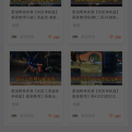
爱游网单亲测【剑灵单机版】
爱游网单亲测【剑灵单机版】
最新整理斗破三系超变 修复4
最新整理琉璃K二系45级刺金
049 支持WIN11属性时装 亿
版 完整武器进化树 配套GM
剑灵
剑灵
伤 切割 无限内力 特色装备 内
工具 视频安装教学 虚拟机一
置GM单人群组变身 虚拟机一
键端
爱游网单
爱游网单
280
299
键端 通用单机安装教学
爱游网单亲测【剑灵三系超变
爱游网单亲测【剑灵单机版】
单机版】最新整理三系修仙超
最新整理三系422幻想纪元超
变仙缘5.0 麻痹属性翅膀 麻痹
变 带星术 个性称号 属性时装
剑灵
剑灵
宝石 特色修仙buff 减CD 免
喷火 喷风 次元卡牌 虚拟机端
控 重置技能 丰富时装自由 配
视频教学
爱游网单
爱游网单
280
280
套掉落表 视频安装教学虚拟
机端