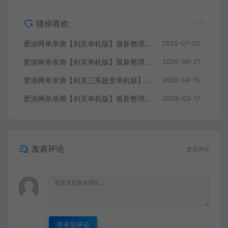
猜你喜欢
爱游网单亲测【剑灵单机版】最新整理斗破三系超变 修复4049 支持WIN11属性时装 亿伤 切割 无限内力 特色装备 内置GM单人群组变身 虚拟机一键端 通用单机安装教学
2026-07-02
爱游网单亲测【剑灵单机版】最新整理琉璃K二系45级刺金版 完整武器进化树 配套GM工具 视频安装教学 虚拟机一键端
2026-06-21
爱游网单亲测【剑灵三系超变单机版】最新整理三系修仙超变仙缘5.0 麻痹属性翅膀 麻痹宝石 特色修仙buff 减CD 免控 重置技能 丰富时装自由 配套掉落表 视频安装教学虚拟机端
2026-04-15
爱游网单亲测【剑灵单机版】最新整理三系422幻想纪元超变 带星术 个性称号 属性时装 喷火 喷风 次元卡牌 虚拟机端 视频教学
2026-03-17
发表评论
暂无评论
登录后评论