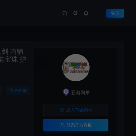
登录
剑 内辅
能宝珠 护
收藏 (9)
爱游网单
进入TA的商铺
联系官方客服