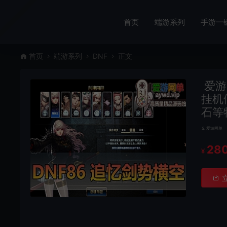
首页
端游系列
手游一
首页
端游系列
DNF
正文
爱游
挂机
石等
爱游网单
28
¥