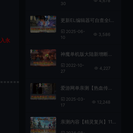
4,678
30
更新EL编辑器可自查全ID_亲测【笑傲江湖OL256】超改帝魂单机版 三十阶强力装备 单人副本 40级开始跳过新手期 GM物品后台 虚拟机一键端亲测视频安装教学
2025-06-
3,586
10
加入永
神魔单机版大陆新增断罪者职业完整任务商城无限叶子币网游单机版虚拟机一键端
2022-10-
4,227
27
================
爱游网单亲测【热血传奇】单机版怀旧三职业1.80智能AI假人解压即用单人单机免虚拟机一键端
2025-03-
12,248
17
亲测内容【精灵复兴】11职业5转怀旧网游单机带GM命令视频安装教学免虚拟机
2024-08-