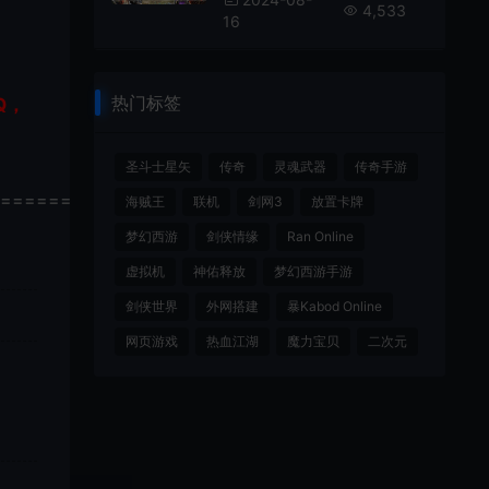
4,533
16
热门标签
Q，
圣斗士星矢
传奇
灵魂武器
传奇手游
================
海贼王
联机
剑网3
放置卡牌
梦幻西游
剑侠情缘
Ran Online
虚拟机
神佑释放
梦幻西游手游
剑侠世界
外网搭建
暴Kabod Online
网页游戏
热血江湖
魔力宝贝
二次元