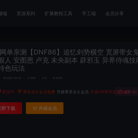
键端
页游系列
扩展教程工具
手工端
会员分享
网单亲测【DNF86】追忆剑势横空 宽屏带女鬼
假人 安图恩 卢克 未央副本 辟邪玉 异界侍魂技
特色玩法
2025-04-02
DNF
9
4,625
0
爱游币
尊享永久会员免费
升级尊享永久会员
开通VIP尊享优惠特权
点赞 (
3
)
立即下载
升级会员