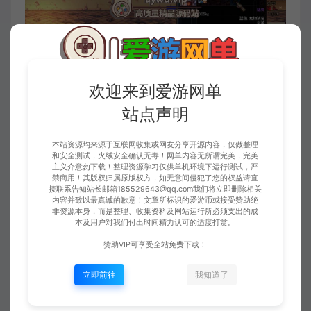
欢迎来到爱游网单
站点声明
本站资源均来源于互联网收集或网友分享开源内容，仅做整理
和安全测试，火绒安全确认无毒！网单内容无所谓完美，完美
主义介意勿下载！整理资源学习仅供单机环境下运行测试，严
禁商用！其版权归属原版权方，如无意间侵犯了您的权益请直
接联系告知站长邮箱185529643@qq.com我们将立即删除相关
内容并致以最真诚的歉意！文章所标识的爱游币或接受赞助绝
非资源本身，而是整理、收集资料及网站运行所必须支出的成
本及用户对我们付出时间精力认可的适度打赏。
赞助VIP可享受全站免费下载！
立即前往
我知道了