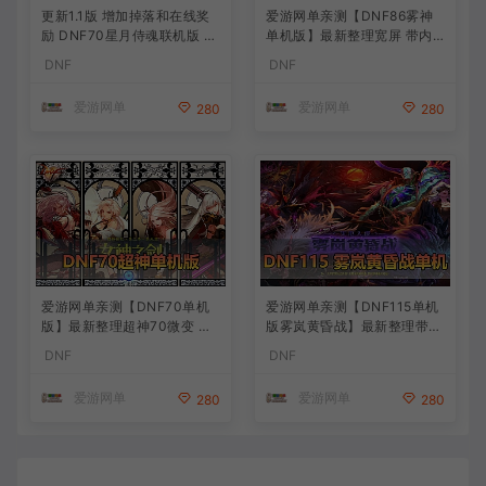
更新1.1版 增加掉落和在线奖
爱游网单亲测【DNF86雾神
励 DNF70星月侍魂联机版 新
单机版】最新整理宽屏 带内
版技能 丰富异次元技能装备
辅便捷 新技能 界面UI 大冰龙
DNF
DNF
词条 护石 辟邪玉 皮肤外观 B
新深渊副本 技能护石 虚拟机
UFF技能徽章 史诗装备特效
一键端 视频安装教学
爱游网单
爱游网单
280
280
徽章 技能宝珠等 在线点 装备
靠爆
爱游网单亲测【DNF70单机
爱游网单亲测【DNF115单机
版】最新整理超神70微变 魂
版雾岚黄昏战】最新整理带魔
图 异界 安图恩 四小龙 镶嵌
枪三职业 女鬼剑 女圣职者 男
DNF
DNF
内辅 异次元护石宝珠 未加密
鬼剑女格斗新模型 美神 雾岚
PVF虚拟机一键端 视频安装
副本 太初装备 快捷内辅 虚拟
爱游网单
爱游网单
280
280
教学
机一键端 视频安装教学