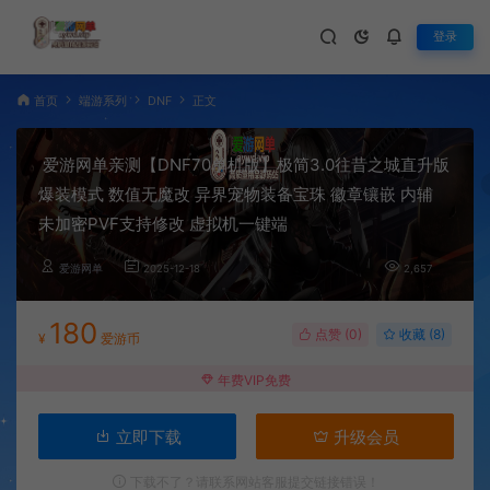
登录
首页
端游系列
DNF
正文
爱游网单亲测【DNF70单机版】极简3.0往昔之城直升版
爆装模式 数值无魔改 异界宠物装备宝珠 徽章镶嵌 内辅
未加密PVF支持修改 虚拟机一键端
爱游网单
2025-12-18
2,657
180
点赞 (
0
)
收藏 (8)
¥
爱游币
年费VIP免费
立即下载
升级会员
下载不了？请联系网站客服提交链接错误！