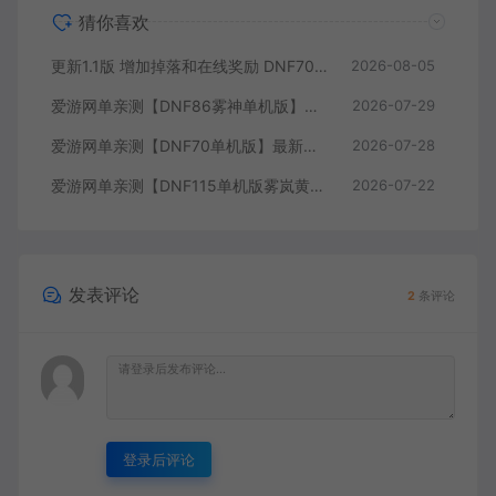
猜你喜欢
更新1.1版 增加掉落和在线奖励 DNF70星月侍魂联机版 新版技能 丰富异次元技能装备词条 护石 辟邪玉 皮肤外观 BUFF技能徽章 史诗装备特效徽章 技能宝珠等 在线点 装备靠爆
2026-08-05
爱游网单亲测【DNF86雾神单机版】最新整理宽屏 带内辅便捷 新技能 界面UI 大冰龙 新深渊副本 技能护石 虚拟机一键端 视频安装教学
2026-07-29
爱游网单亲测【DNF70单机版】最新整理超神70微变 魂图 异界 安图恩 四小龙 镶嵌 内辅 异次元护石宝珠 未加密PVF虚拟机一键端 视频安装教学
2026-07-28
爱游网单亲测【DNF115单机版雾岚黄昏战】最新整理带魔枪三职业 女鬼剑 女圣职者 男鬼剑女格斗新模型 美神 雾岚副本 太初装备 快捷内辅 虚拟机一键端 视频安装教学
2026-07-22
发表评论
2
条评论
登录后评论