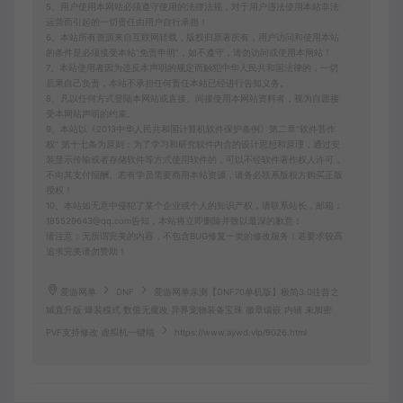
5、用户使用本网站必须遵守使用的法律法规，对于用户违法使用本站非法
运营而引起的一切责任由用户自行承担！
6、本站所有资源来自互联网转载，版权归原著所有，用户访问和使用本站
的条件是必须接受本站“免责申明”，如不遵守，请勿访问或使用本网站！
7、本站使用者因为违反本声明的规定而触犯中华人民共和国法律的，一切
后果自己负责，本站不承担任何责任本站已经进行告知义务。
8、凡以任何方式登陆本网站或直接、间接使用本网站资料者，视为自愿接
受本网站声明的约束。
9、本站以《2013中华人民共和国计算机软件保护条例》第二章"软件菩作
权” 第十七条为原则：为了学习和研究软件内含的设计思想和原理，通过安
装显示传输或者存储软件等方式使用软件的，可以不经软件著作权人许可，
不向其支付报酬。若有学员需要商用本站资源，请务必联系版权方购买正版
授权！
10、本站如无意中侵犯了某个企业或个人的知识产权，请联系站长，邮箱：
185529643@qq.com告知，本站将立即删除并致以最深的歉意！
请注意：无所谓完美的内容，不包含BUG修复一类的修改服务！若要求较高
追求完美请勿赞助！
爱游网单
DNF
爱游网单亲测【DNF70单机版】极简3.0往昔之
城直升版 爆装模式 数值无魔改 异界宠物装备宝珠 徽章镶嵌 内辅 未加密
PVF支持修改 虚拟机一键端
https://www.aywd.vip/9026.html