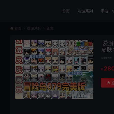
首页
端游系列
手游一
首页
端游系列
正文
爱游
皮肤
爱游网单
28
¥