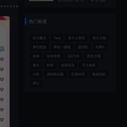
================
热门标签
剑与魔法
Tera
圣斗士星矢
第九大陆
梦幻西游
单机一键端
虚拟机
剑网3
原神
传奇世界
QQ飞车
黑色沙漠
复古
剑侠
仙境传说
天之炼狱
火影
虚拟机问题
石器时代
免虚拟机
梦幻