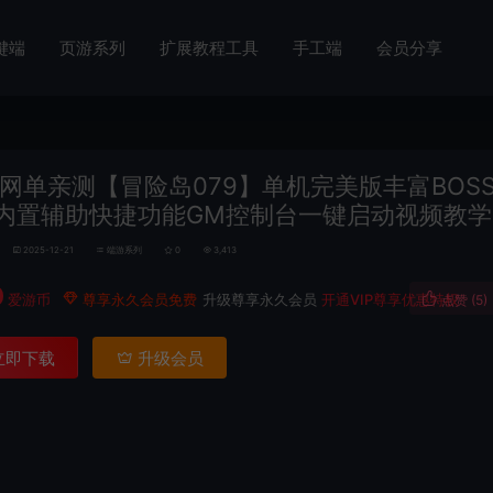
键端
页游系列
扩展教程工具
手工端
会员分享
网单亲测【冒险岛079】单机完美版丰富BOS
内置辅助快捷功能GM控制台一键启动视频教学
2025-12-21
端游系列
0
3,413
0
爱游币
尊享永久会员免费
升级尊享永久会员
开通VIP尊享优惠特权
点赞 (
5
)
立即下载
升级会员