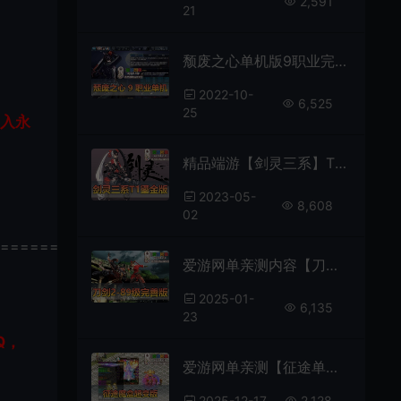
2,591
21
颓废之心单机版9职业完整任务GM无限红利网游单机虚拟机一键端附带4职业版本
2022-10-
6,525
25
加入永
精品端游【剑灵三系】T1鎏金微变版全武器幻化无CD武器切割宝石（原价值158可乐5.0版本）
2023-05-
8,608
02
================
爱游网单亲测内容【刀剑2】89级五阶天武完善任务剧情忘川地图内置GM控制台视频安装教学爱游网单整合网游单机版虚拟机一键端
2025-01-
6,135
23
Q，
爱游网单亲测【征途单机版】最新整理魔盒超变带内辅GM命令工具可刷物品道具虚拟机一键端视频安装教学
2025-12-17
2,128