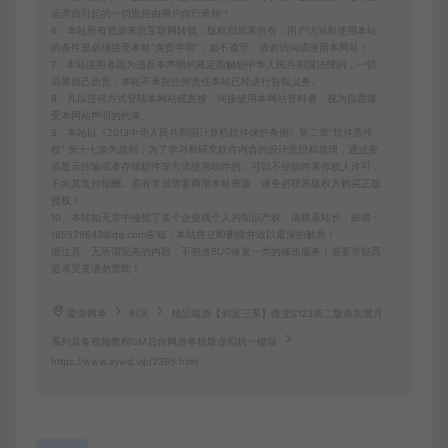
运营而引起的一切责任由用户自行承担！
6、本站所有资源来自互联网转载，版权归原著所有，用户访问和使用本站
的条件是必须接受本站“免责申明”，如不遵守，请勿访问或使用本网站！
7、本站使用者因为违反本声明的规定而触犯中华人民共和国法律的，一切
后果自己负责，本站不承担任何责任本站已经进行告知义务。
8、凡以任何方式登陆本网站或直接、间接使用本网站资料者，视为自愿接
受本网站声明的约束。
9、本站以《2013中华人民共和国计算机软件保护条例》第二章"软件菩作
权” 第十七条为原则：为了学习和研究软件内含的设计思想和原理，通过安
装显示传输或者存储软件等方式使用软件的，可以不经软件著作权人许可，
不向其支付报酬。若有学员需要商用本站资源，请务必联系版权方购买正版
授权！
10、本站如无意中侵犯了某个企业或个人的知识产权，请联系站长，邮箱：
185529643@qq.com告知，本站将立即删除并致以最深的歉意！
请注意：无所谓完美的内容，不包含BUG修复一类的修改服务！若要求较高
追求完美请勿赞助！
爱游网单
剑灵
精品端游【剑灵三系】微变S123第二版添加黑月
系列装备视频教程GM后台网游单机版虚拟机一键端
https://www.aywd.vip/2395.html