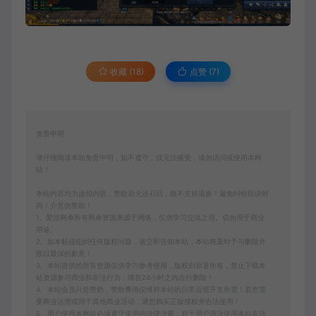
收藏 (18)
点赞 (
7
)
免责申明
请仔细阅读本站免责申明，如不遵守，或无法接受，请勿访问或使用本网
站！
本站内容均为虚拟内容，赞助后无法召回，顾不支持退换！避免纠纷耽误时
间！介意勿赞助！
1、爱游网单所有网单资源来源于网络，仅供学习交流之用。切勿用于商业
用途。
2、如本帖侵犯到任何版权问题，请立即告知本站，本站将及时予与删除并
致以最深的歉意！
3、本站提供的所有资源仅供学习参考使用，版权归原著所有，禁止下载本
站资源参与商业和非法行为，请在24小时之内自行删除！
4、本站会员只是赞助，赞助费用仅维持本站的日常运营开支所需！若您需
要商业运营或用于其他商业活动，请您购买正版授权并合法使用！
5、用户使用本网站必须遵守使用的法律法规，对于用户违法使用本站非法