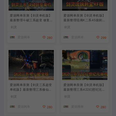
爱游网单亲测【剑灵单机版】
爱游网单亲测【剑灵单机版】
最新整理斗破三系超变 修复4
最新整理琉璃K二系45级刺金
049 支持WIN11属性时装 亿
版 完整武器进化树 配套GM
剑灵
剑灵
伤 切割 无限内力 特色装备 内
工具 视频安装教学 虚拟机一
置GM单人群组变身 虚拟机一
键端
爱游网单
爱游网单
280
299
键端 通用单机安装教学
爱游网单亲测【剑灵三系超变
爱游网单亲测【剑灵单机版】
单机版】最新整理三系修仙超
最新整理三系422幻想纪元超
变仙缘5.0 麻痹属性翅膀 麻痹
变 带星术 个性称号 属性时装
剑灵
剑灵
宝石 特色修仙buff 减CD 免
喷火 喷风 次元卡牌 虚拟机端
控 重置技能 丰富时装自由 配
视频教学
爱游网单
爱游网单
280
280
套掉落表 视频安装教学虚拟
机端