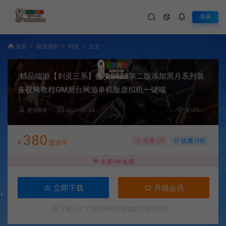
登录
首页
端游系列
剑灵
正文
精品端游【剑灵三系】微变S123第二版添加黑月系列装
备视频教程GM后台网游单机版虚拟机一键端
爱游网单
2023-05-23
8,568
380
点赞 (
7
)
收藏 (18)
¥
爱游币
年费VIP免费
立即下载
升级会员
下载不了？请联系网站客服提交链接错误！