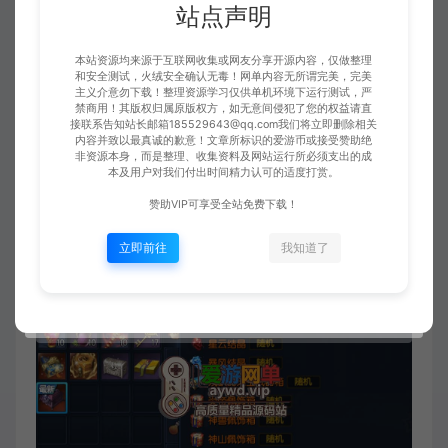
站点声明
本站资源均来源于互联网收集或网友分享开源内容，仅做整理
和安全测试，火绒安全确认无毒！网单内容无所谓完美，完美
主义介意勿下载！整理资源学习仅供单机环境下运行测试，严
禁商用！其版权归属原版权方，如无意间侵犯了您的权益请直
接联系告知站长邮箱185529643@qq.com我们将立即删除相关
内容并致以最真诚的歉意！文章所标识的爱游币或接受赞助绝
非资源本身，而是整理、收集资料及网站运行所必须支出的成
本及用户对我们付出时间精力认可的适度打赏。
赞助VIP可享受全站免费下载！
立即前往
我知道了