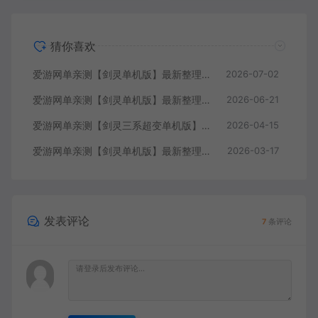
猜你喜欢
爱游网单亲测【剑灵单机版】最新整理斗破三系超变 修复4049 支持WIN11属性时装 亿伤 切割 无限内力 特色装备 内置GM单人群组变身 虚拟机一键端 通用单机安装教学
2026-07-02
爱游网单亲测【剑灵单机版】最新整理琉璃K二系45级刺金版 完整武器进化树 配套GM工具 视频安装教学 虚拟机一键端
2026-06-21
爱游网单亲测【剑灵三系超变单机版】最新整理三系修仙超变仙缘5.0 麻痹属性翅膀 麻痹宝石 特色修仙buff 减CD 免控 重置技能 丰富时装自由 配套掉落表 视频安装教学虚拟机端
2026-04-15
爱游网单亲测【剑灵单机版】最新整理三系422幻想纪元超变 带星术 个性称号 属性时装 喷火 喷风 次元卡牌 虚拟机端 视频教学
2026-03-17
发表评论
7
条评论