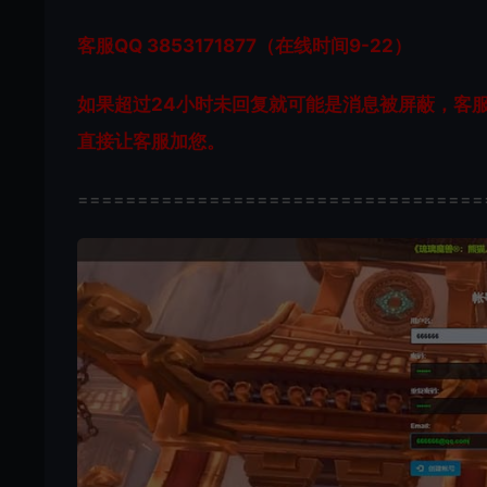
客服QQ 3853171877（在线时间9-22）
如果超过24小时未回复就可能是消息被屏蔽，客
直接让客服加您。
==================================