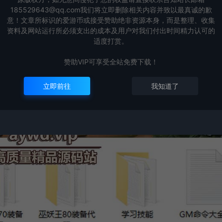
185529643@qq.com我们将立即删除相关内容并致以最真诚的歉
意！文章所标识的爱游币或接受赞助绝非资源本身，而是整理、收集
资料及网站运行所必须支出的成本及用户对我们付出时间精力认可的
适度打赏。
赞助VIP可享受全站免费下载！
立即前往
我知道了