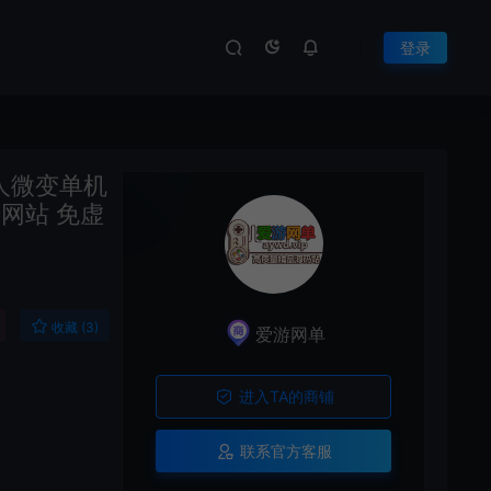
登录
人微变单机
网站 免虚
收藏 (3)
爱游网单
进入TA的商铺
联系官方客服