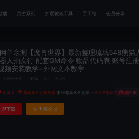
键端
页游系列
扩展教程工具
手工端
会员分享
网单亲测【魔兽世界】最新整理琉璃548熊猫
机器人拍卖行 配套GM命令 物品代码表 账号注册
视频安装教学+外网文本教学
2025-08-31
手工端
3
2,273
0
爱游币
尊享永久会员免费
升级尊享永久会员
开通VIP尊享优惠特权
点赞 (
5
)
立即下载
升级会员