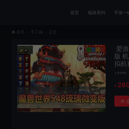
首页
端游系列
手游一
首页
手工端
正文
爱游
版 
拟机
爱游网单
28
¥