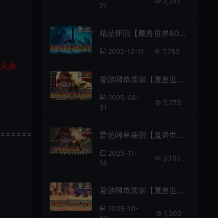
2,247
21
精品怀旧【魔兽世界80级】335巫妖王之怒怀旧一键端假人陪玩GM后台
2022-12-11
7,755
加入永
爱游网单亲测【魔兽世界】最新整理琉璃548熊猫人微变单机版 机器人拍卖行 配套GM命令 物品代码表 账号注册网站 免虚拟机视频安装教学+外网文本教学
2025-08-
2,273
31
================
爱游网单亲测【魔兽世界80级】高清客户端欣颖魔兽10.0带AI机器人 会喊话 组队 团本 PK一键启动完整GM后台命令免虚拟机一键启动
2025-11-
3,165
14
爱游网单亲测【魔兽世界】V335中华魔兽单机一键端配套GM后台免虚拟机视频安装教学+手工端文本教学
2025-10-
1,202