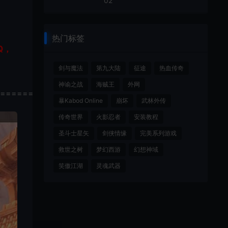
02
热门标签
Q，
剑与魔法
第九大陆
征途
热血传奇
神谕之战
海贼王
外网
================
暴Kabod Online
崩坏
武林外传
传奇世界
火影忍者
安装教程
圣斗士星矢
剑侠情缘
完美系列游戏
救世之树
梦幻西游
幻想神域
笑傲江湖
灵魂武器