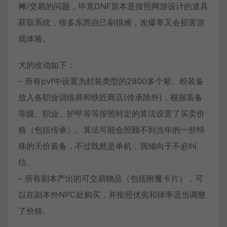
摊/交易的问题，毕竟
DNF
原本是按照网游设计的道具
获取系统，很多东西自己刷很难，改爆率又会损害游
戏体验。
大的改动如下：
– 所有pvf中设置为封装类型的2800多个紫、粉装备
放入各职业训练师和铁匠商店(传承除外)，根据装备
等级、职业、护甲等等按照特定的算法设置了买卖价
格（包括传承）。算法可能会照顾不到当年的一些特
殊的天价装备，不过既然是单机，我倾向于不必纠
结。
– 所有副本产出的可交易物品（包括附魔卡片），可
以在副本外NPC处购买，并按照优劣和掉率适当调整
了价格。