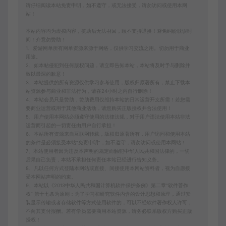
请仔细阅读本站免责申明，如不遵守，或无法接受，请勿访问或使用本网
站！
本站内容均为虚拟内容，赞助后无法召回，顾不支持退换！避免纠纷耽误时
间！介意勿赞助！
1、爱游网单所有网单资源来源于网络，仅供学习交流之用。切勿用于商业
用途。
2、如本帖侵犯到任何版权问题，请立即告知本站，本站将及时予与删除并
致以最深的歉意！
3、本站提供的所有资源仅供学习参考使用，版权归原著所有，禁止下载本
站资源参与商业和非法行为，请在24小时之内自行删除！
4、本站会员只是赞助，赞助费用仅维持本站的日常运营开支所需！若您需
要商业运营或用于其他商业活动，请您购买正版授权并合法使用！
5、用户使用本网站必须遵守使用的法律法规，对于用户违法使用本站非法
运营而引起的一切责任由用户自行承担！
6、本站所有资源来自互联网转载，版权归原著所有，用户访问和使用本站
的条件是必须接受本站“免责申明”，如不遵守，请勿访问或使用本网站！
7、本站使用者因为违反本声明的规定而触犯中华人民共和国法律的，一切
后果自己负责，本站不承担任何责任本站已经进行告知义务。
8、凡以任何方式登陆本网站或直接、间接使用本网站资料者，视为自愿接
受本网站声明的约束。
9、本站以《2013中华人民共和国计算机软件保护条例》第二章"软件菩作
权” 第十七条为原则：为了学习和研究软件内含的设计思想和原理，通过安
装显示传输或者存储软件等方式使用软件的，可以不经软件著作权人许可，
不向其支付报酬。若有学员需要商用本站资源，请务必联系版权方购买正版
授权！