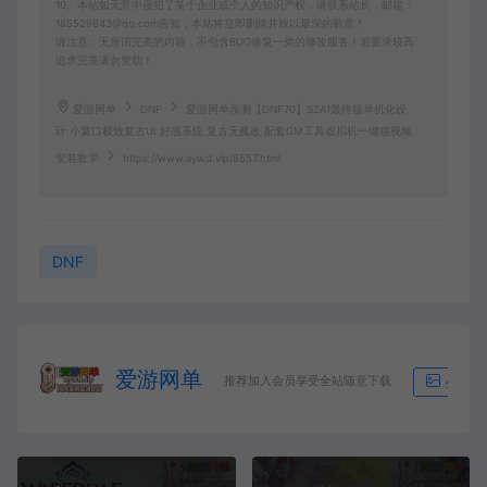
10、本站如无意中侵犯了某个企业或个人的知识产权，请联系站长，邮箱：
185529643@qq.com告知，本站将立即删除并致以最深的歉意！
请注意：无所谓完美的内容，不包含BUG修复一类的修改服务！若要求较高
追求完美请勿赞助！
爱游网单
DNF
爱游网单亲测【DNF70】S2A1最终版单机化设
计 小窗口极致复古UI 好感系统 复古无魔改 配套GM工具虚拟机一键端视频
安装教学
https://www.aywd.vip/8557.html
DNF
爱游网单
推荐加入会员享受全站随意下载
生成海