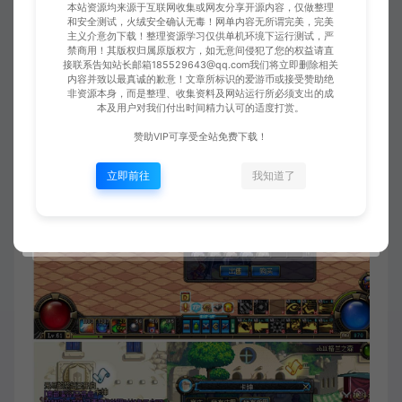
本站资源均来源于互联网收集或网友分享开源内容，仅做整理
和安全测试，火绒安全确认无毒！网单内容无所谓完美，完美
主义介意勿下载！整理资源学习仅供单机环境下运行测试，严
禁商用！其版权归属原版权方，如无意间侵犯了您的权益请直
接联系告知站长邮箱185529643@qq.com我们将立即删除相关
内容并致以最真诚的歉意！文章所标识的爱游币或接受赞助绝
非资源本身，而是整理、收集资料及网站运行所必须支出的成
本及用户对我们付出时间精力认可的适度打赏。
赞助VIP可享受全站免费下载！
立即前往
我知道了