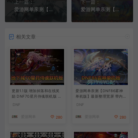
上一篇：
下一篇：
爱游网单亲测【星际战甲】更新固定客户端 单机虚拟机一键端 网页GM后台 商店自由买 mod编辑器 视频安装教学
爱游网单亲测【新武林外传】401情义武林120级强天位版 配套GM后台EL工具视频安装教学虚拟机一键端
相关文章
更新1.1版 增加掉落和在线奖
爱游网单亲测【DNF86雾神
励 DNF70星月侍魂联机版 新
单机版】最新整理宽屏 带内
版技能 丰富异次元技能装备
辅便捷 新技能 界面UI 大冰龙
DNF
DNF
词条 护石 辟邪玉 皮肤外观 B
新深渊副本 技能护石 虚拟机
UFF技能徽章 史诗装备特效
一键端 视频安装教学
爱游网单
爱游网单
280
280
徽章 技能宝珠等 在线点 装备
靠爆