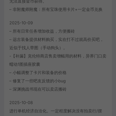
无法直接金币获得。
– 非附魔师附魔：所有宝珠使用卡片+一定金币兑换
2025-10-09
– 所有日常任务增加收益，方便搬砖
– 远古装备提供材料购买，实在打不过就高价买吧，
近似于找人带图（手动狗头）。
-【补漏】克伦特商店售卖增幅用的材料，异界门口卖
蠕动1图插座胶囊
– 小幅调整了卡片和装备的价格
– 修复了一些吧友反馈的小bug
– 深渊挑战书现在可以卖店搬砖
2025-10-08
进行单机经济自洽化。一定程度解决没有拍卖行/摆