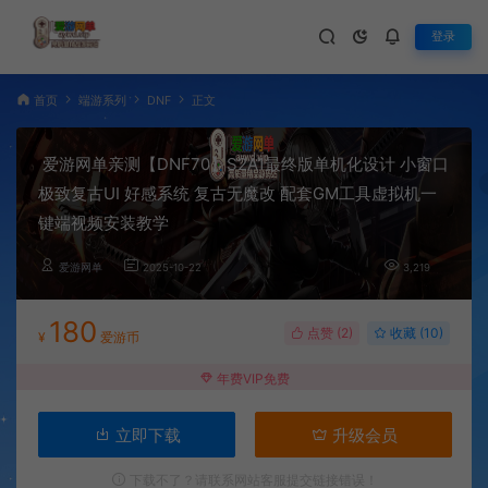
登录
首页
端游系列
DNF
正文
爱游网单亲测【DNF70】S2A1最终版单机化设计 小窗口
极致复古UI 好感系统 复古无魔改 配套GM工具虚拟机一
键端视频安装教学
爱游网单
2025-10-22
3,219
180
点赞 (
2
)
收藏 (10)
¥
爱游币
年费VIP免费
立即下载
升级会员
下载不了？请联系网站客服提交链接错误！