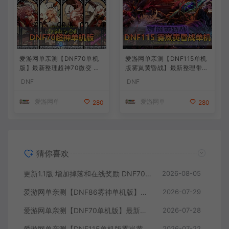
爱游网单亲测【DNF70单机
爱游网单亲测【DNF115单机
版】最新整理超神70微变 魂
版雾岚黄昏战】最新整理带魔
图 异界 安图恩 四小龙 镶嵌
枪三职业 女鬼剑 女圣职者 男
DNF
DNF
内辅 异次元护石宝珠 未加密
鬼剑女格斗新模型 美神 雾岚
PVF虚拟机一键端 视频安装
副本 太初装备 快捷内辅 虚拟
爱游网单
爱游网单
280
280
教学
机一键端 视频安装教学
猜你喜欢
更新1.1版 增加掉落和在线奖励 DNF70星月侍魂联机版 新版技能 丰富异次元技能装备词条 护石 辟邪玉 皮肤外观 BUFF技能徽章 史诗装备特效徽章 技能宝珠等 在线点 装备靠爆
2026-08-05
爱游网单亲测【DNF86雾神单机版】最新整理宽屏 带内辅便捷 新技能 界面UI 大冰龙 新深渊副本 技能护石 虚拟机一键端 视频安装教学
2026-07-29
爱游网单亲测【DNF70单机版】最新整理超神70微变 魂图 异界 安图恩 四小龙 镶嵌 内辅 异次元护石宝珠 未加密PVF虚拟机一键端 视频安装教学
2026-07-28
爱游网单亲测【DNF115单机版雾岚黄昏战】最新整理带魔枪三职业 女鬼剑 女圣职者 男鬼剑女格斗新模型 美神 雾岚副本 太初装备 快捷内辅 虚拟机一键端 视频安装教学
2026-07-22