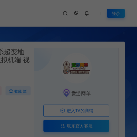
登录
系超变地
拟机端 视
收藏 (0)
爱游网单
进入TA的商铺
联系官方客服