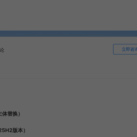
立即咨
论
主体替换）
-25H2版本）