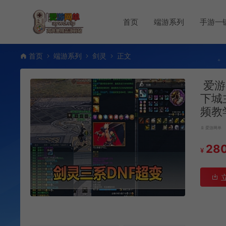
首页
端游系列
手游一
首页
端游系列
剑灵
正文
爱游
下城
频教
爱游网单
28
¥