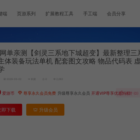
键端
页游系列
扩展教程工具
手工端
会员分享
网单亲测【剑灵三系地下城超变】最新整理三
主体装备玩法单机 配套图文攻略 物品代码表 虚
学
2026-03-02
剑灵
0
2,082
0
爱游币
尊享永久会员免费
升级尊享永久会员
开通VIP尊享优惠特权
点赞 (
0
)
立即下载
升级会员