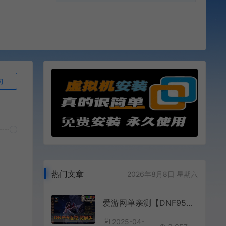
询
热门文章
2026年8月8日 星期六
爱游网单亲测【DNF95逐龙】宽屏单机版带女鬼剑女圣职者超时空普雷永恒大陆机械七战神黑鸦之境希洛克奥茨玛四小龙巴卡尔 未加密PVF图文攻略GM工具包视频安装教学虚拟机一键端
2025-04-