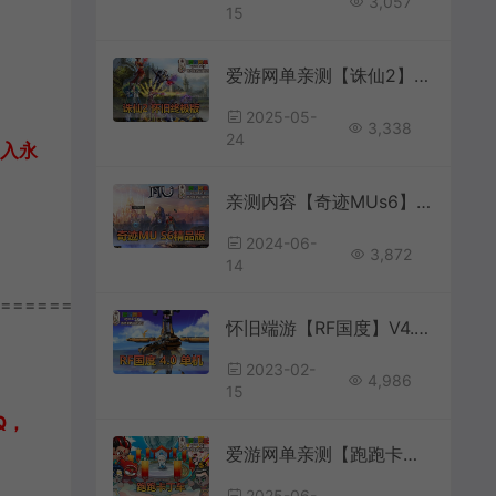
3,057
15
爱游网单亲测【诛仙2】单机版v1345地宫特色完整终极版 怀旧河阳 开放天界 dubug命令 GM工具 亲测视频安装教学 虚拟机一键端+Linux手工服务端文本教学
2025-05-
3,338
24
加入永
亲测内容【奇迹MUs6】免虚拟机单机版带视频安装教学GM工具后台修改工具S6全新扩展合成版11D翅膀传承血色套装可转生
2024-06-
3,872
14
================
怀旧端游【RF国度】V4.0版本虚拟机一键端GM后台命令视频安装教程
2023-02-
4,986
15
Q，
爱游网单亲测【跑跑卡丁车】P3334 AI机器人陪跑 解压一键单机版 全新内容和车辆
2025-06-