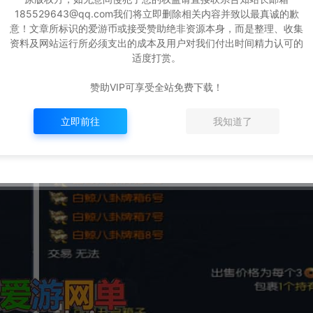
185529643@qq.com我们将立即删除相关内容并致以最真诚的歉
意！文章所标识的爱游币或接受赞助绝非资源本身，而是整理、收集
资料及网站运行所必须支出的成本及用户对我们付出时间精力认可的
适度打赏。
赞助VIP可享受全站免费下载！
立即前往
我知道了