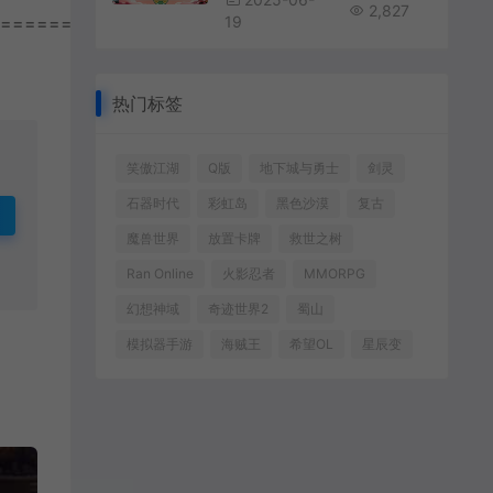
2,827
================
19
热门标签
笑傲江湖
Q版
地下城与勇士
剑灵
石器时代
彩虹岛
黑色沙漠
复古
魔兽世界
放置卡牌
救世之树
Ran Online
火影忍者
MMORPG
幻想神域
奇迹世界2
蜀山
模拟器手游
海贼王
希望OL
星辰变