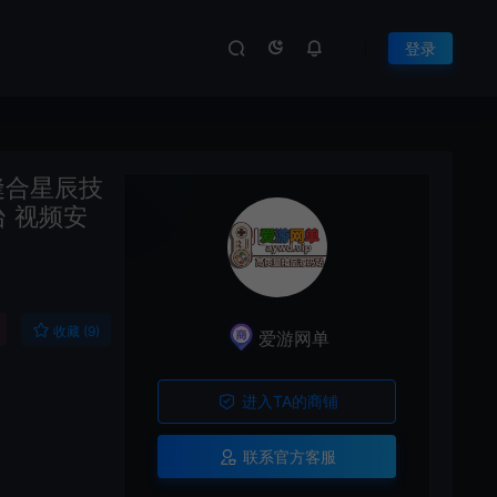
登录
缝合星辰技
台 视频安
收藏 (9)
爱游网单
进入TA的商铺
联系官方客服