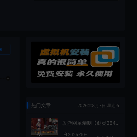
询
热门文章
2026年8月7日 星期五
爱游网单亲测【剑灵384单机】纯复古无魔改带S123装备 完整雪峰进化树 内置GM单人群组 主线剧情 支线任务 虚拟机一键端视频安装教学
2025-10-