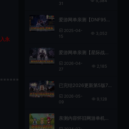
5,384
31
爱游网单亲测【DNF95逐龙】宽屏单机版带女鬼剑女圣职者超时空普雷永恒大陆机械七战神黑鸦之境希洛克奥茨玛四小龙巴卡尔 未加密PVF图文攻略GM工具包视频安装教学虚拟机一键端
2025-04-
3,052
15
加入永
爱游网单亲测【星际战甲单机版】最新整理42版绘影者版本 免虚拟机端+虚拟机服务端 双端自选 带GM后台发放物品道具 无限现金白金 视频安装教学
2026-04-
2,185
27
================
已完结2026更新第5版70级龙服修复版 修复毕业首饰BUG 增强下水道职业 在线泡点 可交易史诗 徽章装备镶嵌
2026-05-
9,128
09
亲测内容怀旧网游单机版Q萌画风虚拟机一键启动带视频安装教学GM工具后台
2024-07-