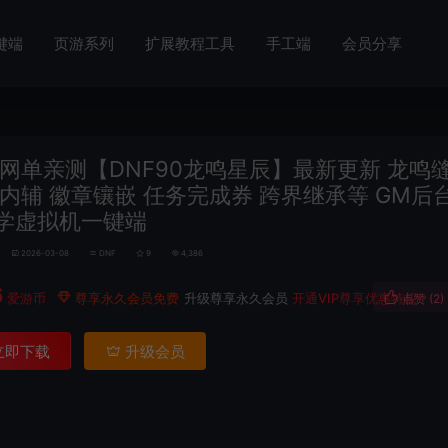
键端
页游系列
扩展教程工具
手工端
会员分享
网单亲测【DNF90龙鸣星辰】最新更新 龙鸣
带内辅 徽章镶嵌 任务完成券 跨界继承等 GM后
学虚拟机一键端
2026-03-08
DNF
9
4,386
6
爱游币
尊享永久会员免费
升级尊享永久会员
开通VIP尊享优惠特权
点赞 (
2
)
立即下载
升级会员