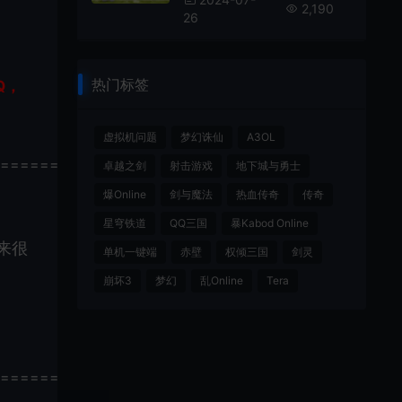
2,190
26
热门标签
Q，
虚拟机问题
梦幻诛仙
A3OL
================
卓越之剑
射击游戏
地下城与勇士
爆Online
剑与魔法
热血传奇
传奇
星穹铁道
QQ三国
暴Kabod Online
来很
单机一键端
赤壁
权倾三国
剑灵
崩坏3
梦幻
乱Online
Tera
================