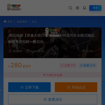
登录
首页
端游系列
正文
精品端游【穿越火线CF】单机版AI对战可生化模式物品
解锁免虚拟机一键启动
爱游网单
2023-05-14
8,409
280
点赞 (
12
)
收藏 (34)
¥
爱游币
年费VIP免费
立即下载
升级会员
查看演示