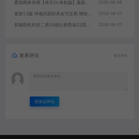
爱游网单亲测【倚天OL单机版】最新整理龙驹完善版 怀旧武侠网游单机 带GM工具可发物品装备 虚拟机一键端 视频安装教学
2026-08-08
更新1.2版 侍魂武器防具改可交易 增加掉落和在线奖励 DNF70星月侍魂联机版 新版技能 丰富异次元技能装备词条 护石 辟邪玉 皮肤外观 BUFF技能徽章 史诗装备特效徽章 技能宝珠等 在线点 装备靠爆
2026-08-07
群服联机剑灵二系55级白青西洛S3昆仑版 在线点券 每日礼包 复古玩法
2026-08-07
发表评论
暂无评论
登录后评论