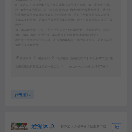
9、本站以《2013中华人民共和国计算机软件保护条例》第二章"软件菩作
权” 第十七条为原则：为了学习和研究软件内含的设计思想和原理，通过安
装显示传输或者存储软件等方式使用软件的，可以不经软件著作权人许可，
不向其支付报酬。若有学员需要商用本站资源，请务必联系版权方购买正版
授权！
10、本站如无意中侵犯了某个企业或个人的知识产权，请联系站长，邮箱：
185529643@qq.com告知，本站将立即删除并致以最深的歉意！
请注意：无所谓完美的内容，不包含BUG修复一类的修改服务！若要求较高
追求完美请勿赞助！
爱游网单
端游系列
精品端游【穿越火线CF】单机版AI对战可生
化模式物品解锁免虚拟机一键启动
https://www.aywd.vip/2317.html
射击游戏
爱游网单
推荐加入会员享受全站随意下载
生成海