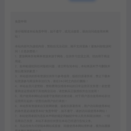
免责申明
请仔细阅读本站免责申明，如不遵守，或无法接受，请勿访问或使用本网
站！
本站内容均为虚拟内容，赞助后无法召回，顾不支持退换！避免纠纷耽误时
间！介意勿赞助！
1、爱游网单所有网单资源来源于网络，仅供学习交流之用。切勿用于商业
用途。
2、如本帖侵犯到任何版权问题，请立即告知本站，本站将及时予与删除并
致以最深的歉意！
3、本站提供的所有资源仅供学习参考使用，版权归原著所有，禁止下载本
站资源参与商业和非法行为，请在24小时之内自行删除！
4、本站会员只是赞助，赞助费用仅维持本站的日常运营开支所需！若您需
要商业运营或用于其他商业活动，请您购买正版授权并合法使用！
5、用户使用本网站必须遵守使用的法律法规，对于用户违法使用本站非法
运营而引起的一切责任由用户自行承担！
6、本站所有资源来自互联网转载，版权归原著所有，用户访问和使用本站
的条件是必须接受本站“免责申明”，如不遵守，请勿访问或使用本网站！
7、本站使用者因为违反本声明的规定而触犯中华人民共和国法律的，一切
后果自己负责，本站不承担任何责任本站已经进行告知义务。
8、凡以任何方式登陆本网站或直接、间接使用本网站资料者，视为自愿接
受本网站声明的约束。