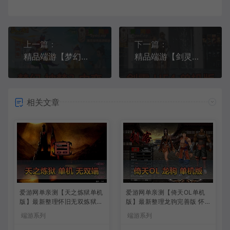
上一篇：
下一篇：
精品端游【梦幻西游】神梦3单机版家园假人自动任务助战命盘混沌图谱一键启动GM后台视频安装教程
精品端游【剑灵】50级虚幻4韩服版本虚拟机一键端GM后台可刷时装装备金币点券
相关文章
爱游网单亲测【天之炼狱单机
爱游网单亲测【倚天OL单机
版】最新整理怀旧无双炼狱端
版】最新整理龙驹完善版 怀
带GM工具注册 GM权限命令
旧武侠网游单机 带GM工具可
端游系列
端游系列
发道具 视频安装教学 虚拟机
发物品装备 虚拟机一键端 视
一键端
频安装教学