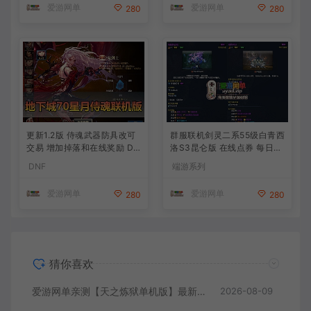
爱游网单
爱游网单
280
280
更新1.2版 侍魂武器防具改可
群服联机剑灵二系55级白青西
交易 增加掉落和在线奖励 DN
洛S3昆仑版 在线点券 每日礼
F70星月侍魂联机版 新版技能
包 复古玩法
DNF
端游系列
丰富异次元技能装备词条 护
石 辟邪玉 皮肤外观 BUFF技
爱游网单
爱游网单
280
280
能徽章 史诗装备特效徽章 技
能宝珠等 在线点 装备靠爆
猜你喜欢
爱游网单亲测【天之炼狱单机版】最新整理怀旧无双炼狱端 带GM工具注册 GM权限命令发道具 视频安装教学 虚拟机一键端
2026-08-09