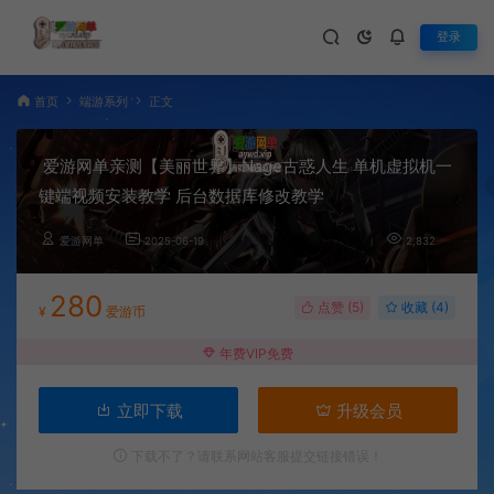
登录
首页
端游系列
正文
爱游网单亲测【美丽世界】Nage古惑人生 单机虚拟机一
键端视频安装教学 后台数据库修改教学
爱游网单
2025-06-19
2,832
280
点赞 (
5
)
收藏 (4)
¥
爱游币
年费VIP免费
立即下载
升级会员
下载不了？请联系网站客服提交链接错误！