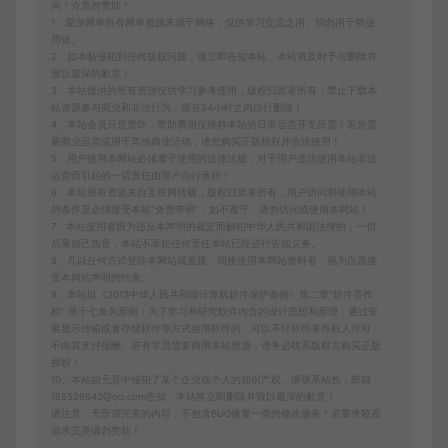
间！介意勿赞助！
1、爱游网单所有网单资源来源于网络，仅供学习交流之用。切勿用于商业
用途。
2、如本帖侵犯到任何版权问题，请立即告知本站，本站将及时予与删除并
致以最深的歉意！
3、本站提供的所有资源仅供学习参考使用，版权归原著所有，禁止下载本
站资源参与商业和非法行为，请在24小时之内自行删除！
4、本站会员只是赞助，赞助费用仅维持本站的日常运营开支所需！若您需
要商业运营或用于其他商业活动，请您购买正版授权并合法使用！
5、用户使用本网站必须遵守使用的法律法规，对于用户违法使用本站非法
运营而引起的一切责任由用户自行承担！
6、本站所有资源来自互联网转载，版权归原著所有，用户访问和使用本站
的条件是必须接受本站“免责申明”，如不遵守，请勿访问或使用本网站！
7、本站使用者因为违反本声明的规定而触犯中华人民共和国法律的，一切
后果自己负责，本站不承担任何责任本站已经进行告知义务。
8、凡以任何方式登陆本网站或直接、间接使用本网站资料者，视为自愿接
受本网站声明的约束。
9、本站以《2013中华人民共和国计算机软件保护条例》第二章"软件菩作
权” 第十七条为原则：为了学习和研究软件内含的设计思想和原理，通过安
装显示传输或者存储软件等方式使用软件的，可以不经软件著作权人许可，
不向其支付报酬。若有学员需要商用本站资源，请务必联系版权方购买正版
授权！
10、本站如无意中侵犯了某个企业或个人的知识产权，请联系站长，邮箱：
185529643@qq.com告知，本站将立即删除并致以最深的歉意！
请注意：无所谓完美的内容，不包含BUG修复一类的修改服务！若要求较高
追求完美请勿赞助！