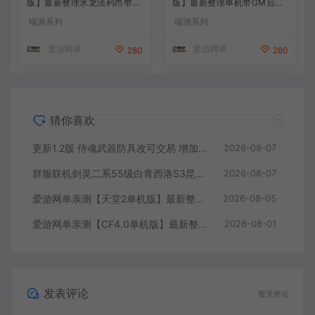
版】最新整理水龙法利昂带假
版】最新整理单机带GM后台
人商业端制作单机 内置多功
可添加全物品装备 人机对战
端游系列
端游系列
能GM控制台 可发物品装备
可选难度 带单机内辅 一键启
虚拟机一键端 视频安装教学
动视频教学
爱游网单
爱游网单
280
280
猜你喜欢
更新1.2版 侍魂武器防具改可交易 增加掉落和在线奖励 DNF70星月侍魂联机版 新版技能 丰富异次元技能装备词条 护石 辟邪玉 皮肤外观 BUFF技能徽章 史诗装备特效徽章 技能宝珠等 在线点 装备靠爆
2026-08-07
群服联机剑灵二系55级白青西洛S3昆仑版 在线点券 每日礼包 复古玩法
2026-08-07
爱游网单亲测【天堂2单机版】最新整理水龙法利昂带假人商业端制作单机 内置多功能GM控制台 可发物品装备 虚拟机一键端 视频安装教学
2026-08-05
爱游网单亲测【CF4.0单机版】最新整理单机带GM后台可添加全物品装备 人机对战可选难度 带单机内辅 一键启动视频教学
2026-08-01
发表评论
暂无评论