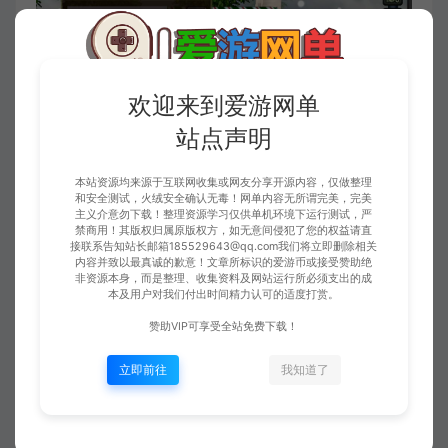
欢迎来到爱游网单
站点声明
本站资源均来源于互联网收集或网友分享开源内容，仅做整理
和安全测试，火绒安全确认无毒！网单内容无所谓完美，完美
主义介意勿下载！整理资源学习仅供单机环境下运行测试，严
禁商用！其版权归属原版权方，如无意间侵犯了您的权益请直
接联系告知站长邮箱185529643@qq.com我们将立即删除相关
内容并致以最真诚的歉意！文章所标识的爱游币或接受赞助绝
非资源本身，而是整理、收集资料及网站运行所必须支出的成
本及用户对我们付出时间精力认可的适度打赏。
赞助VIP可享受全站免费下载！
立即前往
我知道了