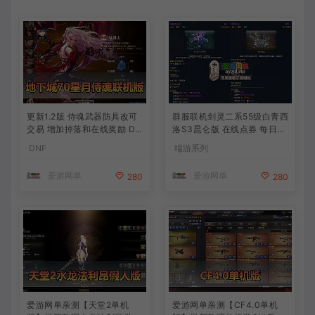
更新1.2版 侍魂武器防具改可
群服联机剑灵二系55级白青西
交易 增加掉落和在线奖励 DN
洛S3昆仑版 在线点券 每日礼
F70星月侍魂联机版 新版技能
包 复古玩法
DNF
端游系列
丰富异次元技能装备词条 护
石 辟邪玉 皮肤外观 BUFF技
爱游网单
爱游网单
280
280
能徽章 史诗装备特效徽章 技
能宝珠等 在线点 装备靠爆
爱游网单亲测【天堂2单机
爱游网单亲测【CF4.0单机