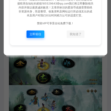
接联系告知站长邮箱185529643@qq.com我们将立即删除相关
内容并致以最真诚的歉意！文章所标识的爱游币或接受赞助绝
非资源本身，而是整理、收集资料及网站运行所必须支出的成
本及用户对我们付出时间精力认可的适度打赏。
赞助VIP可享受全站免费下载！
立即前往
我知道了