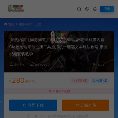
登录
首页
端游系列
正文
亲测内容【同源问道】单机版1.68精品网游单机带内置
GM控制端账号注册工具虚拟机一键端文本玩法攻略 亲测
视频安装教学
爱游网单
2024-09-29
3,773
280
点赞 (
4
)
收藏 (2)
¥
爱游币
年费VIP免费
立即下载
升级会员
下载不了？请联系网站客服提交链接错误！