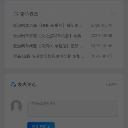
猜你喜欢
爱游网单更新【DNF86星河】最新整理第二版技改单机版本 快捷内辅 支持镶嵌 全职业二觉 修罗鬼泣等多职业技能脱手等特色技改版本 特色技能宝珠等 虚拟机一键端视频安装教学
2026-08-10
爱游网单亲测【天之炼狱单机版】最新整理怀旧无双炼狱端 带GM工具注册 GM权限命令发道具 视频安装教学 虚拟机一键端
2026-08-09
爱游网单亲测【倚天OL单机版】最新整理龙驹完善版 怀旧武侠网游单机 带GM工具可发物品装备 虚拟机一键端 视频安装教学
2026-08-08
更新1.2版 侍魂武器防具改可交易 增加掉落和在线奖励 DNF70星月侍魂联机版 新版技能 丰富异次元技能装备词条 护石 辟邪玉 皮肤外观 BUFF技能徽章 史诗装备特效徽章 技能宝珠等 在线点 装备靠爆
2026-08-07
发表评论
1
条评论
登录后评论