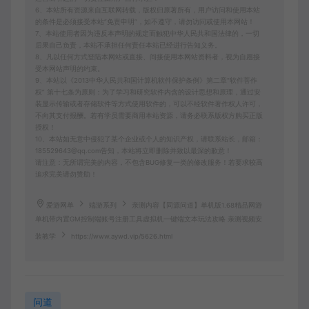
6、本站所有资源来自互联网转载，版权归原著所有，用户访问和使用本站
的条件是必须接受本站“免责申明”，如不遵守，请勿访问或使用本网站！
7、本站使用者因为违反本声明的规定而触犯中华人民共和国法律的，一切
后果自己负责，本站不承担任何责任本站已经进行告知义务。
8、凡以任何方式登陆本网站或直接、间接使用本网站资料者，视为自愿接
受本网站声明的约束。
9、本站以《2013中华人民共和国计算机软件保护条例》第二章"软件菩作
权” 第十七条为原则：为了学习和研究软件内含的设计思想和原理，通过安
装显示传输或者存储软件等方式使用软件的，可以不经软件著作权人许可，
不向其支付报酬。若有学员需要商用本站资源，请务必联系版权方购买正版
授权！
10、本站如无意中侵犯了某个企业或个人的知识产权，请联系站长，邮箱：
185529643@qq.com告知，本站将立即删除并致以最深的歉意！
请注意：无所谓完美的内容，不包含BUG修复一类的修改服务！若要求较高
追求完美请勿赞助！
爱游网单
端游系列
亲测内容【同源问道】单机版1.68精品网游
单机带内置GM控制端账号注册工具虚拟机一键端文本玩法攻略 亲测视频安
装教学
https://www.aywd.vip/5626.html
问道