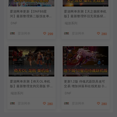
爱游网单更新【DNF86星
爱游网单亲测【天之炼狱单机
河】最新整理第二版技改单机
版】最新整理怀旧无双炼狱端
版本 快捷内辅 支持镶嵌 全职
带GM工具注册 GM权限命令
DNF
端游系列
业二觉 修罗鬼泣等多职业技
发道具 视频安装教学 虚拟机
能脱手等特色技改版本 特色
一键端
爱游网单
爱游网单
299
280
技能宝珠等 虚拟机一键端视
频安装教学
爱游网单亲测【倚天OL单机
更新1.2版 侍魂武器防具改可
版】最新整理龙驹完善版 怀
交易 增加掉落和在线奖励 DN
旧武侠网游单机 带GM工具可
F70星月侍魂联机版 新版技能
端游系列
DNF
发物品装备 虚拟机一键端 视
丰富异次元技能装备词条 护
频安装教学
石 辟邪玉 皮肤外观 BUFF技
爱游网单
爱游网单
280
280
能徽章 史诗装备特效徽章 技
能宝珠等 在线点 装备靠爆