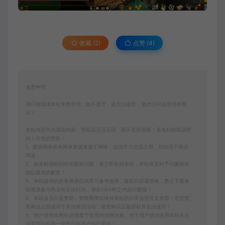
收藏 (2)
点赞 (
4
)
免责申明
请仔细阅读本站免责申明，如不遵守，或无法接受，请勿访问或使用本网
站！
本站内容均为虚拟内容，赞助后无法召回，顾不支持退换！避免纠纷耽误时
间！介意勿赞助！
1、爱游网单所有网单资源来源于网络，仅供学习交流之用。切勿用于商业
用途。
2、如本帖侵犯到任何版权问题，请立即告知本站，本站将及时予与删除并
致以最深的歉意！
3、本站提供的所有资源仅供学习参考使用，版权归原著所有，禁止下载本
站资源参与商业和非法行为，请在24小时之内自行删除！
4、本站会员只是赞助，赞助费用仅维持本站的日常运营开支所需！若您需
要商业运营或用于其他商业活动，请您购买正版授权并合法使用！
5、用户使用本网站必须遵守使用的法律法规，对于用户违法使用本站非法
运营而引起的一切责任由用户自行承担！