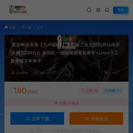
登录
首页
手工端
正文
爱游网单亲测【九州谕H5】单机版二次元阴阳师仙侠手
游 网页GM后台 虚拟机一键端视频安装教学+Linux手工
服务端文本教学
爱游网单
2025-05-27
2,990
180
点赞 (
0
)
收藏 (7)
¥
爱游币
年费VIP免费
立即下载
升级会员
下载不了？请联系网站客服提交链接错误！