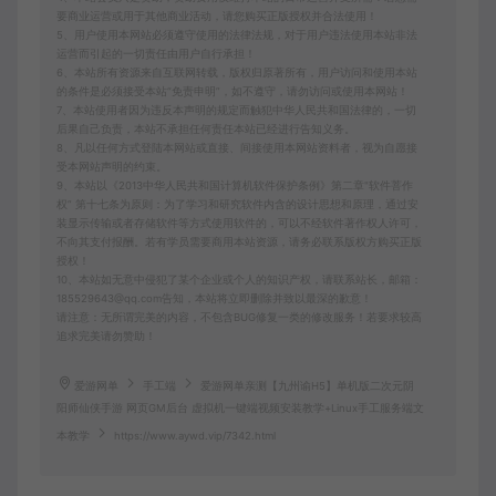
要商业运营或用于其他商业活动，请您购买正版授权并合法使用！
5、用户使用本网站必须遵守使用的法律法规，对于用户违法使用本站非法
运营而引起的一切责任由用户自行承担！
6、本站所有资源来自互联网转载，版权归原著所有，用户访问和使用本站
的条件是必须接受本站“免责申明”，如不遵守，请勿访问或使用本网站！
7、本站使用者因为违反本声明的规定而触犯中华人民共和国法律的，一切
后果自己负责，本站不承担任何责任本站已经进行告知义务。
8、凡以任何方式登陆本网站或直接、间接使用本网站资料者，视为自愿接
受本网站声明的约束。
9、本站以《2013中华人民共和国计算机软件保护条例》第二章"软件菩作
权” 第十七条为原则：为了学习和研究软件内含的设计思想和原理，通过安
装显示传输或者存储软件等方式使用软件的，可以不经软件著作权人许可，
不向其支付报酬。若有学员需要商用本站资源，请务必联系版权方购买正版
授权！
10、本站如无意中侵犯了某个企业或个人的知识产权，请联系站长，邮箱：
185529643@qq.com告知，本站将立即删除并致以最深的歉意！
请注意：无所谓完美的内容，不包含BUG修复一类的修改服务！若要求较高
追求完美请勿赞助！
爱游网单
手工端
爱游网单亲测【九州谕H5】单机版二次元阴
阳师仙侠手游 网页GM后台 虚拟机一键端视频安装教学+Linux手工服务端文
本教学
https://www.aywd.vip/7342.html