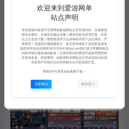
欢迎来到爱游网单
站点声明
本站资源均来源于互联网收集或网友分享开源内容，仅做整理
和安全测试，火绒安全确认无毒！网单内容无所谓完美，完美
主义介意勿下载！整理资源学习仅供单机环境下运行测试，严
禁商用！其版权归属原版权方，如无意间侵犯了您的权益请直
接联系告知站长邮箱185529643@qq.com我们将立即删除相关
内容并致以最真诚的歉意！文章所标识的爱游币或接受赞助绝
非资源本身，而是整理、收集资料及网站运行所必须支出的成
本及用户对我们付出时间精力认可的适度打赏。
赞助VIP可享受全站免费下载！
立即前往
我知道了