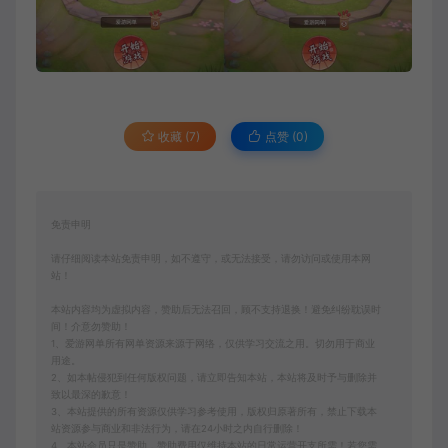
收藏 (7)
点赞 (
0
)
免责申明
请仔细阅读本站免责申明，如不遵守，或无法接受，请勿访问或使用本网
站！
本站内容均为虚拟内容，赞助后无法召回，顾不支持退换！避免纠纷耽误时
间！介意勿赞助！
1、爱游网单所有网单资源来源于网络，仅供学习交流之用。切勿用于商业
用途。
2、如本帖侵犯到任何版权问题，请立即告知本站，本站将及时予与删除并
致以最深的歉意！
3、本站提供的所有资源仅供学习参考使用，版权归原著所有，禁止下载本
站资源参与商业和非法行为，请在24小时之内自行删除！
4、本站会员只是赞助，赞助费用仅维持本站的日常运营开支所需！若您需