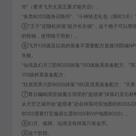
符”（要求飞升太昊五重才能开启）、
“各类BOSS随身召唤符”、“斗神状态礼包（限时3天）
⑤“王子”还随机掉落“皓月长生镜”，这个镜子可以帮
的怪物，使用镜子照射）。
⑥飞升135级及以前的装备不需要配方直接河阳城NP
失败。
“仙境及幻月三阶BOSS掉落”150级族系装备配方、”冥
170级粹系装备配方、
“狂戾冥界六阶BOSS掉落”180及澄系装备配方、“天界
⑦青云蝙蝠洞至镇魔古洞里的“盗猎者”掉落幻灵石材
从天空之城开始“盗猎者”还会掉落对应地图的BOSS
BOSS需要打官服原位置BOSS和VIP地图BOSS）。
⑧幻月、炼狱、仙境没有掉落只有金币。
⑨这个阶段。