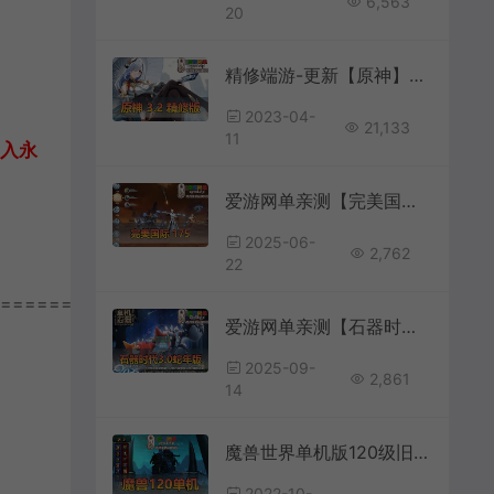
6,563
20
精修端游-更新【原神】3.2单机版完善任务剧情GM工具保姆级视频安装和GM教程
2023-04-
21,133
11
加入永
爱游网单亲测【完美国际175】妖猴修复版 带DUBUG命令 EL工具 视频安装教学虚拟机一键端
2025-06-
2,762
22
================
爱游网单亲测【石器时代3.0】无外挂单机版 快捷内置功能脚本 GM命令可发物品装备充值 虚拟机一键端视频安装教学
2025-09-
2,861
14
魔兽世界单机版120级旧魔837机器人拍卖行新增狐人GM代码免虚拟机一键端
2022-10-