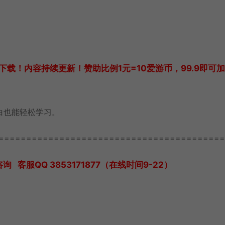
载！内容持续更新！赞助比例1元=10爱游币，99.9即可
白也能轻松学习。
=========================================
服QQ 3853171877（在线时间9-22）