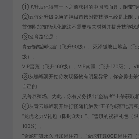
①飞升后记得带一下之前获得的中国黑面具，附带“
②五竹处升级兑换的神级首饰附带技能已经是上限，
首饰附加技能优化施法不需要相关材料并提升技能状
③发育路径是：
青云蝙蝠洞地宫（飞升90级）、死泽狐岐山地宫（飞升
级）、
VIP蛮荒（飞升160级）、VIP南疆（飞升170级）、
③从蝙蝠洞开始你发现怪物有明显异常，你奋勇击杀
自己的
灵兽养殖场。为此，你有义务找出“盗猎者”击杀获取
④从青云蝙蝠洞开始打怪随机触发“王子”掉落“地宫积
“龙虎之力V礼包（限时3天）”、“雪琪的祝福礼包（限
100%）、
“金蛇狂舞永久附加灌注符”、“金蛇狂舞0CD灌注符