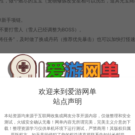
性，做个燃尽的宝宝（宠物修炼改变星相可以洗出，道具元宝商
掉新手项链。
要打雪人（雪人已经调整为BOSS）。
天将任务”，及时做了换成丹药（推荐优先暴击）也可以加快打怪
未飞升150级坎套装，方便打BOSS。
级天矿”。概率激活“护矿兽”，掉落必需品。
家尽量不要在河阳城等安全区召唤，谢谢）。
换为初级首饰。然后再在五竹处升级兑换（首饰技能状态时间加
欢迎来到爱游网单
站点声明
级套装收集，分别如下：
本站资源均来源于互联网收集或网友分享开源内容，仅做整理和安全
），收集材料。
测试，火绒安全确认无毒！网单内容无所谓完美，完美主义介意勿下
载！整理资源学习仅供单机环境下运行测试，严禁商用！其版权归属
原版权方，如无意间侵犯了您的权益请直接联系告知站长邮箱