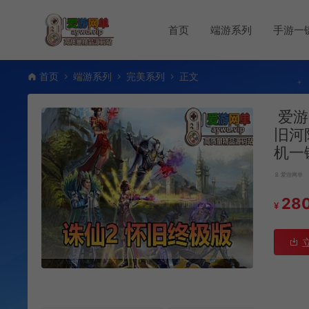
首页
端游系列
手游一
首页
端游系列
完美系列
正文
爱游
旧河
机一
爱游网单
28
¥