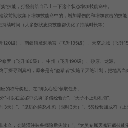
穿扬”技能，打怪前给自己上一下这个状态增加技能命中。
建议前期收集下增加技能命中的，增加爆伤的和增加攻击的技能
态持续时间（大多数状态类技能都优化了持续时长等）
120级）、南疆镇魔洞地宫（飞升135级）、天空之城（飞升15
VIP修罗（飞升180级）、中州（飞升190级）、砂原、龙源。
终于探寻到真相，原来是有“盗猎者”实施了灭绝计划，把地宫当
相应的称号奖励。在“御女心经”领取任务。
分”可以在宝鉴中兑换“多倍经验丹”、“天子不上船礼包”、
时3天）”、“鬼厉的愤怒礼包（限时3天）”、5%经验加成符（上
（非永久，会随灌注装备摘除后失效）”、“太昊专属灭魂狂飙技能