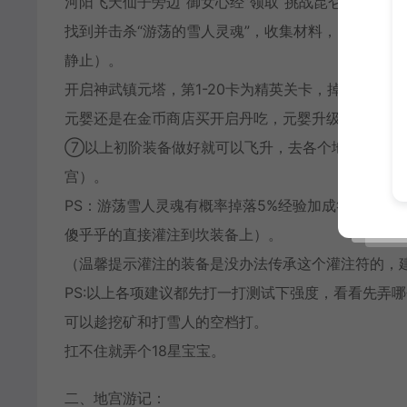
河阳飞天仙子旁边“御女心经”领取“挑战昆仑星宿”
找到并击杀“游荡的雪人灵魂”，收集材料，（各地图
静止）。
开启神武镇元塔，第1-20卡为精英关卡，掉落初级
元婴还是在金币商店买开启丹吃，元婴升级经验优化
⑦以上初阶装备做好就可以飞升，去各个地宫探险了
宫）。
PS：游荡雪人灵魂有概率掉落5%经验加成符，灌注
傻乎乎的直接灌注到坎装备上）。
（温馨提示灌注的装备是没办法传承这个灌注符的，
PS:以上各项建议都先打一打测试下强度，看看先弄
可以趁挖矿和打雪人的空档打。
扛不住就弄个18星宝宝。
二、地宫游记：