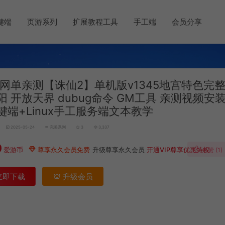
键端
页游系列
扩展教程工具
手工端
会员分享
网单亲测【诛仙2】单机版v1345地宫特色完整
阳 开放天界 dubug命令 GM工具 亲测视频安
键端+Linux手工服务端文本教学
2025-05-24
完美系列
3
3,337
0
爱游币
尊享永久会员免费
升级尊享永久会员
开通VIP尊享优惠特权
点赞 (
1
)
立即下载
升级会员