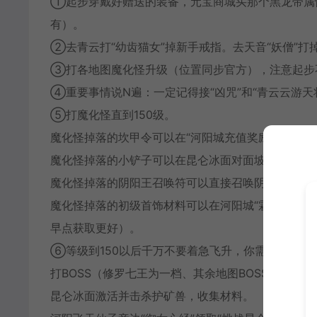
①起步穿戴好赠送的装备，元宝商城买那个黑龙带属
有）。
②去青云打“幼齿猫女”掉新手戒指。去天音“妖僧”打
③打各地图魔化怪升级（位置同步官方），注意起步不
④重要事情说N遍：一定记得接“凶咒”和“青云云游
⑤打魔化怪直到150级。
魔化怪掉落的坎甲令可以在“河阳城充值奖励使者”兑换
魔化怪掉落的小铲子可以在昆仑冰面对面坡上开启“初
魔化怪掉落的阴阳王召唤符可以直接召唤阴阳王（大
魔化怪掉落的初级首饰材料可以在河阳城“霖琪”处兑
早点获取更好）。
⑥等级到150以后千万不要着急飞升，你需要完成初
打BOSS（修罗七王为一档、其余地图BOSS为一档
昆仑冰面激活并击杀护矿兽，收集材料。