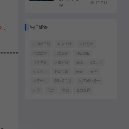
12,211
26
热门标签
Q，
模拟器手游
斗罗大陆
火影忍者
================
救世之树
天之炼狱
口袋觉醒
传奇世界
射击游戏
联机
QQ三国
仙侠手游
外网搭建
传奇
奇迹
星穹铁道
阿拉德之怒
地下城与勇士
赤壁
天龙
教程
魔力宝贝