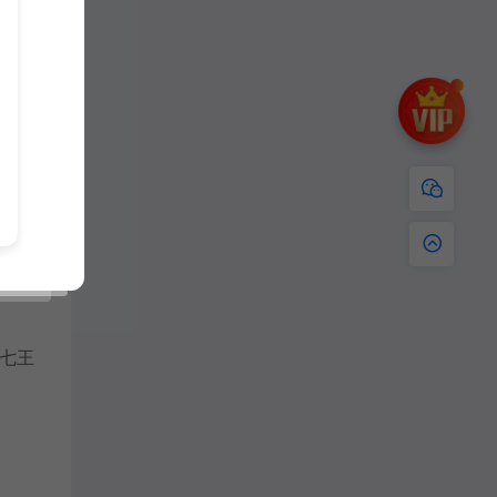
时间
地
不要
七王