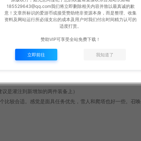
任务，奖励初级面具（黑面具记得飞升后穿戴一下获取穿扬技能）。
185529643@qq.com我们将立即删除相关内容并致以最真诚的歉
雪人全部为150级，位置同步官方，由于未知异变，雪人一般会长
意！文章所标识的爱游币或接受赞助绝非资源本身，而是整理、收集
资料及网站运行所必须支出的成本及用户对我们付出时间精力认可的
适度打赏。
套装材料，也是钻石的主要来源。
赞助VIP可享受全站免费下载！
了。
（未飞升是打不到地宫怪的，所以不要想着用满级不飞的号带刷
立即前往
我知道了
装备使用（基本上所有孔位都可以灌注），最多加成100%（千万
建议是灌注到新增加的两件装备上）
哪个比较合适。感觉是面具任务优先，雪人和爬塔也好一些。召唤