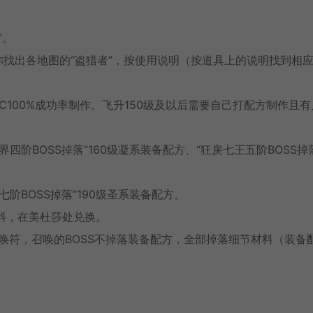
”。
你找出各地图的“盗猎者”，按使用说明（按道具上的说明找到相
C100%成功率制作。飞升150级及以后需要自己打配方制作且有
界四阶BOSS掉落”160级凝系装备配方、“狂戾七王五阶BOSS掉
七阶BOSS掉落”190级圣系装备配方。
料，在美杜莎处兑换。
召唤符，召唤的BOSS不掉落装备配方，全部掉落细节材料（装备