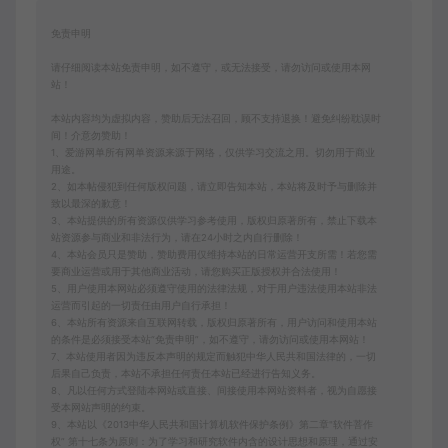
免责申明
请仔细阅读本站免责申明，如不遵守，或无法接受，请勿访问或使用本网
站！
本站内容均为虚拟内容，赞助后无法召回，顾不支持退换！避免纠纷耽误时
间！介意勿赞助！
1、爱游网单所有网单资源来源于网络，仅供学习交流之用。切勿用于商业
用途。
2、如本帖侵犯到任何版权问题，请立即告知本站，本站将及时予与删除并
致以最深的歉意！
3、本站提供的所有资源仅供学习参考使用，版权归原著所有，禁止下载本
站资源参与商业和非法行为，请在24小时之内自行删除！
4、本站会员只是赞助，赞助费用仅维持本站的日常运营开支所需！若您需
要商业运营或用于其他商业活动，请您购买正版授权并合法使用！
5、用户使用本网站必须遵守使用的法律法规，对于用户违法使用本站非法
运营而引起的一切责任由用户自行承担！
6、本站所有资源来自互联网转载，版权归原著所有，用户访问和使用本站
的条件是必须接受本站“免责申明”，如不遵守，请勿访问或使用本网站！
7、本站使用者因为违反本声明的规定而触犯中华人民共和国法律的，一切
后果自己负责，本站不承担任何责任本站已经进行告知义务。
8、凡以任何方式登陆本网站或直接、间接使用本网站资料者，视为自愿接
受本网站声明的约束。
9、本站以《2013中华人民共和国计算机软件保护条例》第二章"软件菩作
权” 第十七条为原则：为了学习和研究软件内含的设计思想和原理，通过安