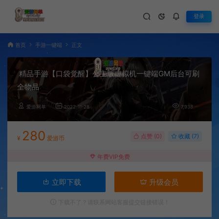
登录
首页
手游一键端
正文
精品手游【口袋觉醒】公主版虚拟机一键端GM后台可刷
全物品
爱游网单
2022-11-28
7,938
280
点赞 (
0
)
收藏 (7)
¥
爱游币
年费VIP免费
立即下载
升级会员
下载不了？请联系网站客服提交链接错误！