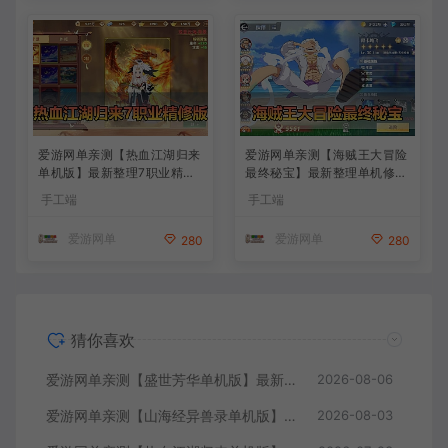
爱游网单亲测【热血江湖归来
爱游网单亲测【海贼王大冒险
单机版】最新整理7职业精修
最终秘宝】最新整理单机修复
多项修复 带网页GM物品后台
版 带网页GM充值物品后台
手工端
手工端
代金券内购 虚拟机一键端视
回合制抽卡模拟器手游 虚拟
频安装教学+手工端文本教学
机一键端视频教学+手工端文
爱游网单
爱游网单
280
280
本教学
猜你喜欢
爱游网单亲测【盛世芳华单机版】最新整理宫斗养成回合抽卡多区跨服代金券内购虚拟机一键端视频教学+linux手工外网端文本教学
2026-08-06
爱游网单亲测【山海经异兽录单机版】最新整理11赛季代金券内购版 带GM物品充值后台 模拟器手游 解压一键端 视频安装教学+手工端文本教学
2026-08-03