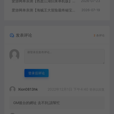
爱游网单亲测【热血江湖归来单机版】最新整理7职业精修多项修复 带网页GM物品后台 代金券内购 虚拟机一键端视频安装教学+手工端文本教学
2026-07-23
爱游网单亲测【海贼王大冒险最终秘宝】最新整理单机修复版 带网页GM充值物品后台 回合制抽卡模拟器手游 虚拟机一键端视频教学+手工端文本教学
2026-07-19
发表评论
2
条评论
登录后评论
2022年12月1日 下午4:40
Xion0813hk
登录以回复
GM後台的網址 去不到,請幫忙