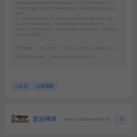
装显示传输或者存储软件等方式使用软件的，可以不经软件著作权人许可，
不向其支付报酬。若有学员需要商用本站资源，请务必联系版权方购买正版
授权！
10、本站如无意中侵犯了某个企业或个人的知识产权，请联系站长，邮箱：
185529643@qq.com告知，本站将立即删除并致以最深的歉意！
请注意：无所谓完美的内容，不包含BUG修复一类的修改服务！若要求较高
追求完美请勿赞助！
爱游网单
手游一键端
精品手游【口袋觉醒】公主版虚拟机一键
端GM后台可刷全物品
https://www.aywd.vip/1011.html
二次元
口袋觉醒
爱游网单
推荐加入会员享受全站随意下载
生成海