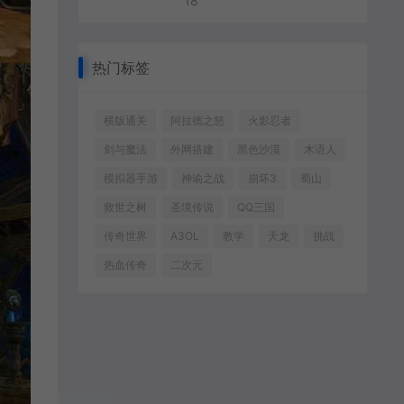
18
热门标签
横版通关
阿拉德之怒
火影忍者
剑与魔法
外网搭建
黑色沙漠
木语人
模拟器手游
神谕之战
崩坏3
蜀山
救世之树
圣境传说
QQ三国
传奇世界
A3OL
教学
天龙
挑战
热血传奇
二次元