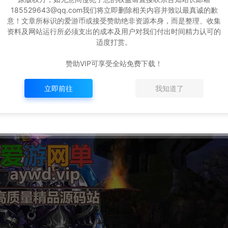
185529643@qq.com我们将立即删除相关内容并致以最真诚的歉
意！文章所标识的爱游币或接受赞助绝非资源本身，而是整理、收集
资料及网站运行所必须支出的成本及用户对我们付出时间精力认可的
适度打赏。
赞助VIP可享受全站免费下载！
立即前往
我知道了