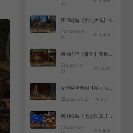
5,488
04
怀旧端游【第九大陆】4职业C9怀旧版内置GM命令完整物品代码任务剧情视频安装教程虚拟机一键端爱游网单整理
2023-08-
5,354
21
亲测内容【征途】无附件L端单机版怀旧网游单机虚拟机一键端亲测视频安装教学带GM
2024-10-
3,691
31
爱游网单亲测【墨香书院单机版】最新整理怀旧网游单机书院端 带内置GM可发物品元宝 虚拟机一键端 视频安装教学
2026-07-27
851
亲测端游【七龙珠OL】GM权限添加GM命令单机虚拟机一键端视频安装教学GM修改教学网游单机版
2024-01-
5,825