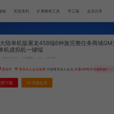
键端
页游系列
扩展教程工具
手工端
会员分享
大陆单机版屠龙458端6种族完整任务商城GM
单机虚拟机一键端
2022-10-27
完美系列
6
5,589
0
爱游币
尊享永久会员免费
升级尊享永久会员
开通VIP尊享优惠特权
点赞 (
1
)
立即下载
升级会员