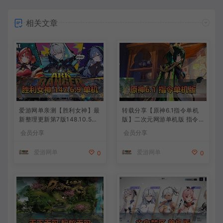
相关文章
爱游网单亲测【胜利女神】最
转载分享【原神6.1指令单机
新整理更新第7版148.10.5NI
版】二次元网游单机版 指令
KKE胜利女神妮姬单机版方舟
模拟端 登录 战斗 地图 魔物
会员分享
会员分享
活动148版本官服GM可无限
背包 抽卡 商店 MOD 未亲测
抽卡全剧情免虚拟机一键端视
图文教学
爱游网单
爱游网单
0
0
频安装教学