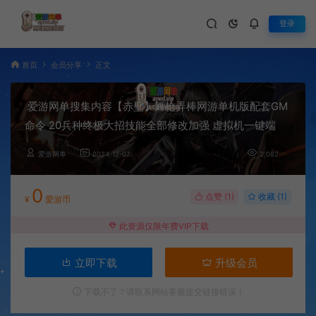
登录
首页
会员分享
正文
爱游网单搜集内容【赤壁】舞枪弄棒网游单机版配套GM
命令 20兵种终极大招技能全部修改加强 虚拟机一键端
爱游网单
2024-12-07
2,082
0
点赞 (
1
)
收藏 (1)
¥
爱游币
此资源仅限年费VIP下载
立即下载
升级会员
下载不了？请联系网站客服提交链接错误！