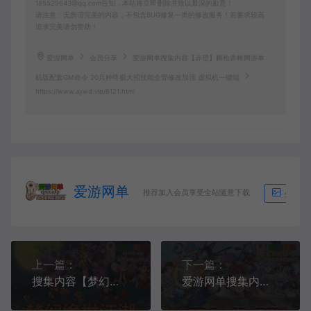
185529643@qq.com告知，本站将立即删除并致以最深的歉意！
请注意：无所谓完美的内容，不包含BUG修复一类的修改服务！若要求较高
追求完美请勿赞助！
爱游网单
会员分享
爱游网单搜集内容【赤壁】舞枪弄棒网游单
机版配套GM命令 20兵种终极大招技能全部修改加强 虚拟机一键端
https://www.aywd.vip/6121.html
爱游网单
推荐加入会员享受全站随意下载
生成海
上一篇：
下一篇：
搜集内容【梦幻江湖绝学】单机西游2024最新整理绝世江湖仿官一键单机版-月卡加速-独家锦衣打造-仿官剧情-官职系统-平衡召唤兽属性-神技强化-抽奖等
爱游网单搜集内容【彩虹岛S4】单机版ABCDE端配套扩展攻略教学大合集