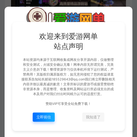
欢迎来到爱游网单
站点声明
本站资源均来源于互联网收集或网友分享开源内容，仅做整理
和安全测试，火绒安全确认无毒！网单内容无所谓完美，完美
主义介意勿下载！整理资源学习仅供单机环境下运行测试，严
禁商用！其版权归属原版权方，如无意间侵犯了您的权益请直
接联系告知站长邮箱185529643@qq.com我们将立即删除相关
内容并致以最真诚的歉意！文章所标识的爱游币或接受赞助绝
非资源本身，而是整理、收集资料及网站运行所必须支出的成
本及用户对我们付出时间精力认可的适度打赏。
赞助VIP可享受全站免费下载！
立即前往
我知道了