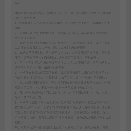
站！
本站内容均为虚拟内容，赞助后无法召回，顾不支持退换！避免纠纷耽误时
间！介意勿赞助！
1、爱游网单所有网单资源来源于网络，仅供学习交流之用。切勿用于商业
用途。
2、如本帖侵犯到任何版权问题，请立即告知本站，本站将及时予与删除并
致以最深的歉意！
3、本站提供的所有资源仅供学习参考使用，版权归原著所有，禁止下载本
站资源参与商业和非法行为，请在24小时之内自行删除！
4、本站会员只是赞助，赞助费用仅维持本站的日常运营开支所需！若您需
要商业运营或用于其他商业活动，请您购买正版授权并合法使用！
5、用户使用本网站必须遵守使用的法律法规，对于用户违法使用本站非法
运营而引起的一切责任由用户自行承担！
6、本站所有资源来自互联网转载，版权归原著所有，用户访问和使用本站
的条件是必须接受本站“免责申明”，如不遵守，请勿访问或使用本网站！
7、本站使用者因为违反本声明的规定而触犯中华人民共和国法律的，一切
后果自己负责，本站不承担任何责任本站已经进行告知义务。
8、凡以任何方式登陆本网站或直接、间接使用本网站资料者，视为自愿接
受本网站声明的约束。
9、本站以《2013中华人民共和国计算机软件保护条例》第二章"软件菩作
权” 第十七条为原则：为了学习和研究软件内含的设计思想和原理，通过安
装显示传输或者存储软件等方式使用软件的，可以不经软件著作权人许可，
不向其支付报酬。若有学员需要商用本站资源，请务必联系版权方购买正版
授权！
10、本站如无意中侵犯了某个企业或个人的知识产权，请联系站长，邮箱：