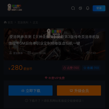
登录
首页
页游系列
正文
爱游网单亲测【灭神圣妖传】更新第3版传奇页游单机版
微端带GM后台单职业定制精修版虚拟机一键
爱游网单
2026-06-09
7,742
280
点赞 (
10
)
收藏 (10)
¥
爱游币
年费VIP免费
立即下载
升级会员
下载不了？请联系网站客服提交链接错误！