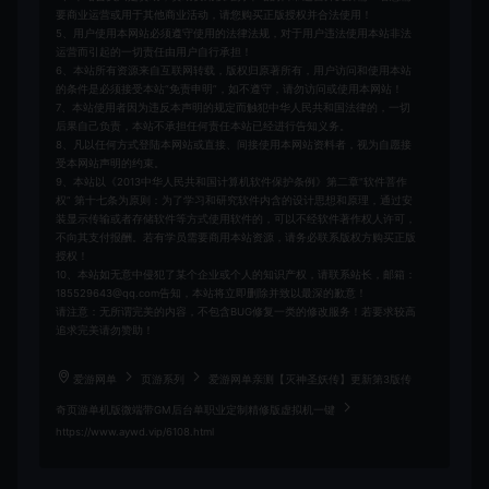
要商业运营或用于其他商业活动，请您购买正版授权并合法使用！
5、用户使用本网站必须遵守使用的法律法规，对于用户违法使用本站非法
运营而引起的一切责任由用户自行承担！
6、本站所有资源来自互联网转载，版权归原著所有，用户访问和使用本站
的条件是必须接受本站“免责申明”，如不遵守，请勿访问或使用本网站！
7、本站使用者因为违反本声明的规定而触犯中华人民共和国法律的，一切
后果自己负责，本站不承担任何责任本站已经进行告知义务。
8、凡以任何方式登陆本网站或直接、间接使用本网站资料者，视为自愿接
受本网站声明的约束。
9、本站以《2013中华人民共和国计算机软件保护条例》第二章"软件菩作
权” 第十七条为原则：为了学习和研究软件内含的设计思想和原理，通过安
装显示传输或者存储软件等方式使用软件的，可以不经软件著作权人许可，
不向其支付报酬。若有学员需要商用本站资源，请务必联系版权方购买正版
授权！
10、本站如无意中侵犯了某个企业或个人的知识产权，请联系站长，邮箱：
185529643@qq.com告知，本站将立即删除并致以最深的歉意！
请注意：无所谓完美的内容，不包含BUG修复一类的修改服务！若要求较高
追求完美请勿赞助！
爱游网单
页游系列
爱游网单亲测【灭神圣妖传】更新第3版传
奇页游单机版微端带GM后台单职业定制精修版虚拟机一键
https://www.aywd.vip/6108.html