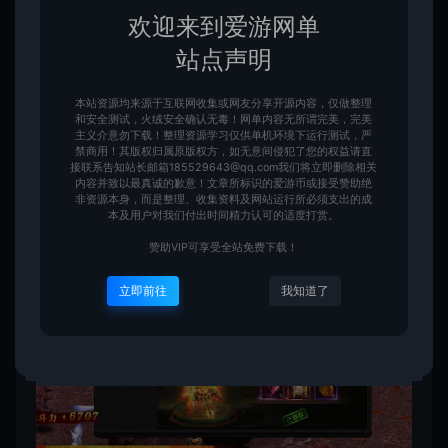
欢迎来到爱游网单
站点声明
本站资源均来源于互联网收集或网友分享开源内容，仅做整理
和安全测试，火绒安全确认无毒！网单内容无所谓完美，完美
主义介意勿下载！整理资源学习仅供单机环境下运行测试，严
禁商用！其版权归属原版权方，如无意间侵犯了您的权益请直
接联系告知站长邮箱185529643@qq.com我们将立即删除相关
内容并致以最真诚的歉意！文章所标识的爱游币或接受赞助绝
非资源本身，而是整理、收集资料及网站运行所必须支出的成
本及用户对我们付出时间精力认可的适度打赏。
赞助VIP可享受全站免费下载！
立即前往
我知道了