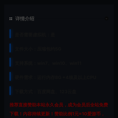
详情介绍
是否需要虚拟机：是
文件大小：压缩包约5G
支持系统：win7、win10、win11
硬件需求：运行内存8G +
4核及以上CPU
下载方式：
百度网盘、
123云盘
推荐直接赞助本站永久会员，成为会员后全站免费
下载！内容持续更新！赞助比例1元=10爱游币，