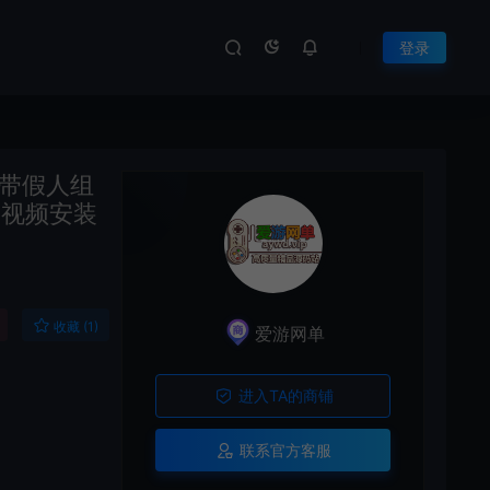
登录
带假人组
 视频安装
收藏 (1)
爱游网单
进入TA的商铺
联系官方客服