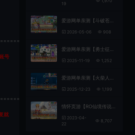
1,970
19
爱游网单亲测【斗破苍穹单机版】最新整理神境修复版 页游单机 带GM后台可发物品装备元宝 虚拟机一键端 视频安装教学
2026-05-06
908
================
爱游网单亲测【勇士征程】H5地下城页游小游戏 女鬼剑 内购解锁无广告一键启动支持手机局域网 视频安装教学
账号
2025-11-19
1,252
爱游网单亲测【火柴人三国】H5小游戏 支持手机电脑局域网使用 解锁内购 一键启动
2025-12-23
1,199
================
情怀页游【RO仙境传说】H5页游版本虚拟机一键端视频安装教程GM后台
复就
2023-04-
8,707
22
。