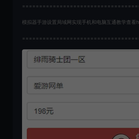
==================================
模拟器手游设置局域网实现手机和电脑互通教学查看https://www
==================================