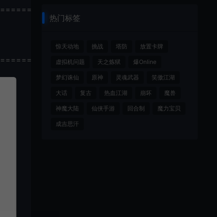
================
热门标签
惊天动地
挑战
塔防
放置卡牌
================
虚拟机问题
天之炼狱
爆Online
梦幻诛仙
原神
灵魂武器
笑傲江湖
大话
复古
热血江湖
崩坏
魔兽
神魔大陆
仙侠手游
回合制
魔力宝贝
成吉思汗