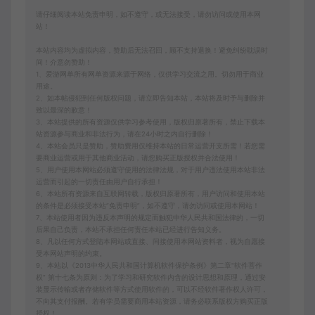
请仔细阅读本站免责申明，如不遵守，或无法接受，请勿访问或使用本网
站！
本站内容均为虚拟内容，赞助后无法召回，顾不支持退换！避免纠纷耽误时
间！介意勿赞助！
1、爱游网单所有网单资源来源于网络，仅供学习交流之用。切勿用于商业
用途。
2、如本帖侵犯到任何版权问题，请立即告知本站，本站将及时予与删除并
致以最深的歉意！
3、本站提供的所有资源仅供学习参考使用，版权归原著所有，禁止下载本
站资源参与商业和非法行为，请在24小时之内自行删除！
4、本站会员只是赞助，赞助费用仅维持本站的日常运营开支所需！若您需
要商业运营或用于其他商业活动，请您购买正版授权并合法使用！
5、用户使用本网站必须遵守使用的法律法规，对于用户违法使用本站非法
运营而引起的一切责任由用户自行承担！
6、本站所有资源来自互联网转载，版权归原著所有，用户访问和使用本站
的条件是必须接受本站“免责申明”，如不遵守，请勿访问或使用本网站！
7、本站使用者因为违反本声明的规定而触犯中华人民共和国法律的，一切
后果自己负责，本站不承担任何责任本站已经进行告知义务。
8、凡以任何方式登陆本网站或直接、间接使用本网站资料者，视为自愿接
受本网站声明的约束。
9、本站以《2013中华人民共和国计算机软件保护条例》第二章"软件菩作
权” 第十七条为原则：为了学习和研究软件内含的设计思想和原理，通过安
装显示传输或者存储软件等方式使用软件的，可以不经软件著作权人许可，
不向其支付报酬。若有学员需要商用本站资源，请务必联系版权方购买正版
授权！