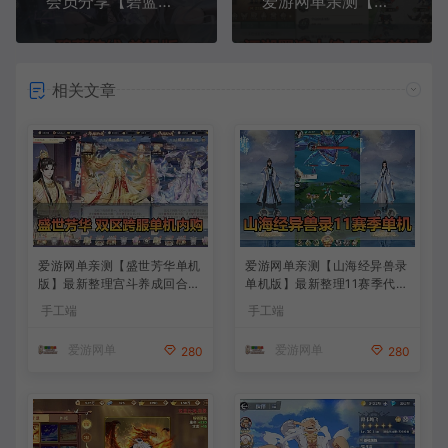
会员分享【碧蓝航线单机版】手游模拟器一键端 二次元抽卡养成 战舰+亲测视频教学
爱游网单亲测【行侠仗义五千年江湖墨迹大侠单机版】最新整理52章带内购GM物品充值后台虚拟机一键端视频安装教学+手工端文本教学
相关文章
爱游网单亲测【盛世芳华单机
爱游网单亲测【山海经异兽录
版】最新整理宫斗养成回合抽
单机版】最新整理11赛季代金
卡多区跨服代金券内购虚拟机
券内购版 带GM物品充值后台
手工端
手工端
一键端视频教学+linux手工外
模拟器手游 解压一键端 视频
网端文本教学
安装教学+手工端文本教学
爱游网单
爱游网单
280
280