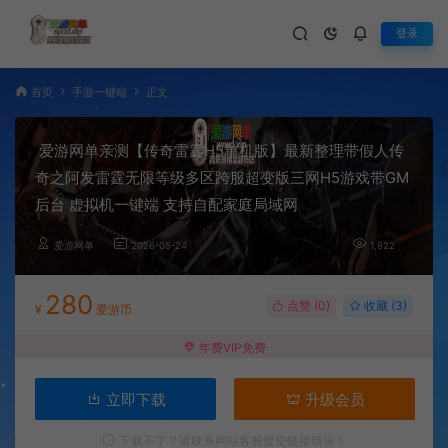
登录
首页
手游一键端
正文
爱游网单亲测【传奇雷霆H5单机版】最新整理带假人传
奇之阿发雷霆无限等级多区跨服超变版三网H5游戏带GM
后台 虚拟机一键端 支持自配家庭局域网
爱游网单
2026-05-24
1,922
280
点赞 (
0
)
收藏 (3)
¥
爱游币
年费VIP免费
立即下载
升级会员
下载不了？请联系网站客服提交链接错误！