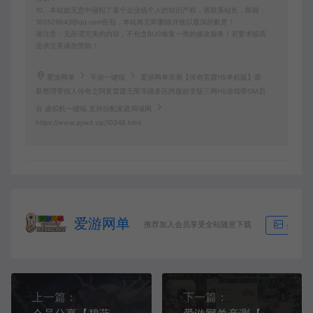
10、本站如无意中侵犯了某个企业或个人的知识产权，请联系站长，邮箱：
185529643@qq.com告知，本站将立即删除并致以最深的歉意！
请注意：无所谓完美的内容，不包含BUG修复一类的修改服务！若要求较高
追求完美请勿赞助！
爱游网单
手游一键端
爱游网单亲测【传奇雷霆H5单机版】最
新整理带假人传奇之阿发雷霆无限等级多区跨服超变版三网H5游戏带GM后
台 虚拟机一键端 支持自配家庭局域网
https://www.aywd.vip/10348.html
爱游网单
推荐加入会员享受全站随意下载
生成海
上一篇：
下一篇：