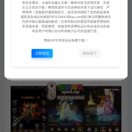
和安全测试，火绒安全确认无毒！网单内容无所谓完美，完美
主义介意勿下载！整理资源学习仅供单机环境下运行测试，严
禁商用！其版权归属原版权方，如无意间侵犯了您的权益请直
接联系告知站长邮箱185529643@qq.com我们将立即删除相关
内容并致以最真诚的歉意！文章所标识的爱游币或接受赞助绝
非资源本身，而是整理、收集资料及网站运行所必须支出的成
本及用户对我们付出时间精力认可的适度打赏。
赞助VIP可享受全站免费下载！
立即前往
我知道了