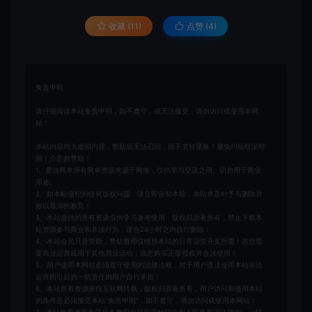
收藏 (11)
点赞 (
4
)
免责申明
请仔细阅读本站免责申明，如不遵守，或无法接受，请勿访问或使用本网
站！
本站内容均为虚拟内容，赞助后无法召回，顾不支持退换！避免纠纷耽误时
间！介意勿赞助！
1、爱游网单所有网单资源来源于网络，仅供学习交流之用。切勿用于商业
用途。
2、如本帖侵犯到任何版权问题，请立即告知本站，本站将及时予与删除并
致以最深的歉意！
3、本站提供的所有资源仅供学习参考使用，版权归原著所有，禁止下载本
站资源参与商业和非法行为，请在24小时之内自行删除！
4、本站会员只是赞助，赞助费用仅维持本站的日常运营开支所需！若您需
要商业运营或用于其他商业活动，请您购买正版授权并合法使用！
5、用户使用本网站必须遵守使用的法律法规，对于用户违法使用本站非法
运营而引起的一切责任由用户自行承担！
6、本站所有资源来自互联网转载，版权归原著所有，用户访问和使用本站
的条件是必须接受本站“免责申明”，如不遵守，请勿访问或使用本网站！