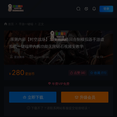
登录
首页
手游一键端
正文
亲测内容【时空战场】二次元风格回合制模拟器手游虚
拟机一键端带内购功能无限钻石视频安教学
爱游网单
2024-08-01
6,118
280
点赞 (
4
)
收藏 (11)
¥
爱游币
年费VIP免费
立即下载
升级会员
下载不了？请联系网站客服提交链接错误！