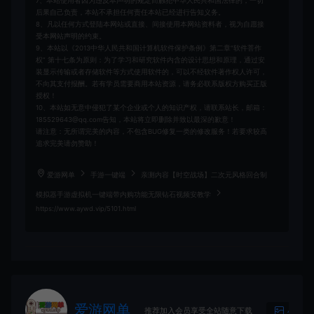
7、本站使用者因为违反本声明的规定而触犯中华人民共和国法律的，一切
后果自己负责，本站不承担任何责任本站已经进行告知义务。
8、凡以任何方式登陆本网站或直接、间接使用本网站资料者，视为自愿接
受本网站声明的约束。
9、本站以《2013中华人民共和国计算机软件保护条例》第二章"软件菩作
权” 第十七条为原则：为了学习和研究软件内含的设计思想和原理，通过安
装显示传输或者存储软件等方式使用软件的，可以不经软件著作权人许可，
不向其支付报酬。若有学员需要商用本站资源，请务必联系版权方购买正版
授权！
10、本站如无意中侵犯了某个企业或个人的知识产权，请联系站长，邮箱：
185529643@qq.com告知，本站将立即删除并致以最深的歉意！
请注意：无所谓完美的内容，不包含BUG修复一类的修改服务！若要求较高
追求完美请勿赞助！
爱游网单
手游一键端
亲测内容【时空战场】二次元风格回合制
模拟器手游虚拟机一键端带内购功能无限钻石视频安教学
https://www.aywd.vip/5101.html
爱游网单
推荐加入会员享受全站随意下载
生成海