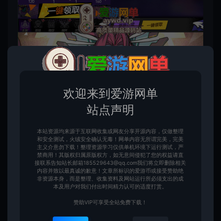
欢迎来到爱游网单
站点声明
本站资源均来源于互联网收集或网友分享开源内容，仅做整理
和安全测试，火绒安全确认无毒！网单内容无所谓完美，完美
主义介意勿下载！整理资源学习仅供单机环境下运行测试，严
禁商用！其版权归属原版权方，如无意间侵犯了您的权益请直
接联系告知站长邮箱185529643@qq.com我们将立即删除相关
内容并致以最真诚的歉意！文章所标识的爱游币或接受赞助绝
非资源本身，而是整理、收集资料及网站运行所必须支出的成
本及用户对我们付出时间精力认可的适度打赏。
赞助VIP可享受全站免费下载！