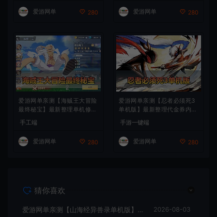
安装教学+手工端文本教学
频安装教学+手工端文本教学
爱游网单
爱游网单
280
280
爱游网单亲测【海贼王大冒险
爱游网单亲测【忍者必须死3
最终秘宝】最新整理单机修复
单机版】最新整理代金券内购
版 带网页GM充值物品后台
横版跑酷手游单机虚拟机一键
手工端
手游一键端
回合制抽卡模拟器手游 虚拟
端带GM邮件后台 视频安装教
机一键端视频教学+手工端文
学
爱游网单
爱游网单
280
280
本教学
猜你喜欢
爱游网单亲测【山海经异兽录单机版】最新整理11赛季代金券内购版 带GM物品充值后台 模拟器手游 解压一键端 视频安装教学+手工端文本教学
2026-08-03