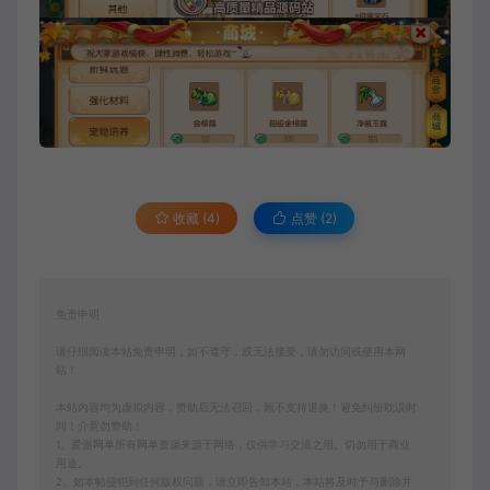
收藏 (4)
点赞 (
2
)
免责申明
请仔细阅读本站免责申明，如不遵守，或无法接受，请勿访问或使用本网
站！
本站内容均为虚拟内容，赞助后无法召回，顾不支持退换！避免纠纷耽误时
间！介意勿赞助！
1、爱游网单所有网单资源来源于网络，仅供学习交流之用。切勿用于商业
用途。
2、如本帖侵犯到任何版权问题，请立即告知本站，本站将及时予与删除并