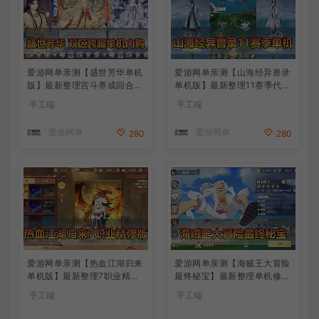
爱游网单亲测【盛世芳华单机
爱游网单亲测【山海经异兽录
版】最新整理宫斗养成回合抽
单机版】最新整理11赛季代金
卡多区跨服代金券内购虚拟机
券内购版 带GM物品充值后台
手工端
手工端
一键端视频教学+linux手工外
模拟器手游 解压一键端 视频
网端文本教学
安装教学+手工端文本教学
爱游网单
爱游网单
280
280
爱游网单亲测【热血江湖归来
爱游网单亲测【海贼王大冒险
单机版】最新整理7职业精修
最终秘宝】最新整理单机修复
多项修复 带网页GM物品后台
版 带网页GM充值物品后台
手工端
手工端
代金券内购 虚拟机一键端视
回合制抽卡模拟器手游 虚拟
频安装教学+手工端文本教学
机一键端视频教学+手工端文