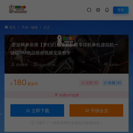
登录
首页
手游一键端
正文
爱游网单亲测【梦幻幻月星辰】尊享挂机单机虚拟机一
键端GM物品后台视频安装教学
爱游网单
2025-07-15
3,844
180
点赞 (
2
)
收藏 (4)
¥
爱游币
年费VIP免费
立即下载
升级会员
下载不了？请联系网站客服提交链接错误！