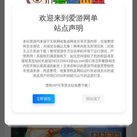
欢迎来到爱游网单
站点声明
本站资源均来源于互联网收集或网友分享开源内容，仅做整理
和安全测试，火绒安全确认无毒！网单内容无所谓完美，完美
主义介意勿下载！整理资源学习仅供单机环境下运行测试，严
禁商用！其版权归属原版权方，如无意间侵犯了您的权益请直
接联系告知站长邮箱185529643@qq.com我们将立即删除相关
内容并致以最真诚的歉意！文章所标识的爱游币或接受赞助绝
非资源本身，而是整理、收集资料及网站运行所必须支出的成
本及用户对我们付出时间精力认可的适度打赏。
赞助VIP可享受全站免费下载！
立即前往
我知道了