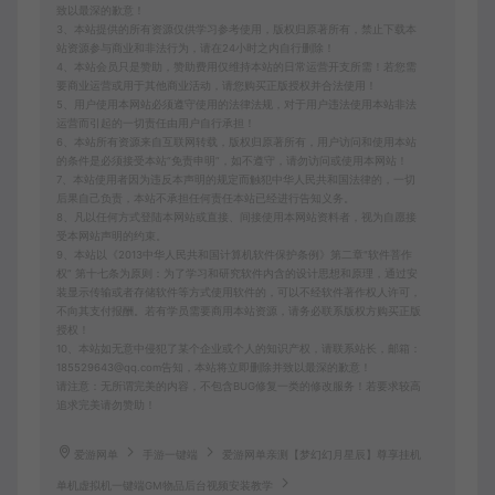
致以最深的歉意！
3、本站提供的所有资源仅供学习参考使用，版权归原著所有，禁止下载本
站资源参与商业和非法行为，请在24小时之内自行删除！
4、本站会员只是赞助，赞助费用仅维持本站的日常运营开支所需！若您需
要商业运营或用于其他商业活动，请您购买正版授权并合法使用！
5、用户使用本网站必须遵守使用的法律法规，对于用户违法使用本站非法
运营而引起的一切责任由用户自行承担！
6、本站所有资源来自互联网转载，版权归原著所有，用户访问和使用本站
的条件是必须接受本站“免责申明”，如不遵守，请勿访问或使用本网站！
7、本站使用者因为违反本声明的规定而触犯中华人民共和国法律的，一切
后果自己负责，本站不承担任何责任本站已经进行告知义务。
8、凡以任何方式登陆本网站或直接、间接使用本网站资料者，视为自愿接
受本网站声明的约束。
9、本站以《2013中华人民共和国计算机软件保护条例》第二章"软件菩作
权” 第十七条为原则：为了学习和研究软件内含的设计思想和原理，通过安
装显示传输或者存储软件等方式使用软件的，可以不经软件著作权人许可，
不向其支付报酬。若有学员需要商用本站资源，请务必联系版权方购买正版
授权！
10、本站如无意中侵犯了某个企业或个人的知识产权，请联系站长，邮箱：
185529643@qq.com告知，本站将立即删除并致以最深的歉意！
请注意：无所谓完美的内容，不包含BUG修复一类的修改服务！若要求较高
追求完美请勿赞助！
爱游网单
手游一键端
爱游网单亲测【梦幻幻月星辰】尊享挂机
单机虚拟机一键端GM物品后台视频安装教学