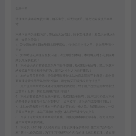
免责申明
请仔细阅读本站免责申明，如不遵守，或无法接受，请勿访问或使用本网
站！
本站内容均为虚拟内容，赞助后无法召回，顾不支持退换！避免纠纷耽误时
间！介意勿赞助！
1、爱游网单所有网单资源来源于网络，仅供学习交流之用。切勿用于商业
用途。
2、如本帖侵犯到任何版权问题，请立即告知本站，本站将及时予与删除并
致以最深的歉意！
3、本站提供的所有资源仅供学习参考使用，版权归原著所有，禁止下载本
站资源参与商业和非法行为，请在24小时之内自行删除！
4、本站会员只是赞助，赞助费用仅维持本站的日常运营开支所需！若您需
要商业运营或用于其他商业活动，请您购买正版授权并合法使用！
5、用户使用本网站必须遵守使用的法律法规，对于用户违法使用本站非法
运营而引起的一切责任由用户自行承担！
6、本站所有资源来自互联网转载，版权归原著所有，用户访问和使用本站
的条件是必须接受本站“免责申明”，如不遵守，请勿访问或使用本网站！
7、本站使用者因为违反本声明的规定而触犯中华人民共和国法律的，一切
后果自己负责，本站不承担任何责任本站已经进行告知义务。
8、凡以任何方式登陆本网站或直接、间接使用本网站资料者，视为自愿接
受本网站声明的约束。
9、本站以《2013中华人民共和国计算机软件保护条例》第二章"软件菩作
权” 第十七条为原则：为了学习和研究软件内含的设计思想和原理，通过安