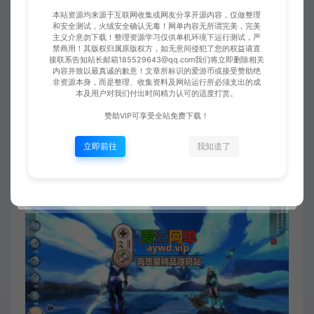
本站资源均来源于互联网收集或网友分享开源内容，仅做整理
和安全测试，火绒安全确认无毒！网单内容无所谓完美，完美
主义介意勿下载！整理资源学习仅供单机环境下运行测试，严
禁商用！其版权归属原版权方，如无意间侵犯了您的权益请直
接联系告知站长邮箱185529643@qq.com我们将立即删除相关
内容并致以最真诚的歉意！文章所标识的爱游币或接受赞助绝
非资源本身，而是整理、收集资料及网站运行所必须支出的成
本及用户对我们付出时间精力认可的适度打赏。
赞助VIP可享受全站免费下载！
立即前往
我知道了