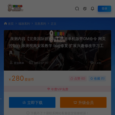
登录
首页
端游系列
完美系列
正文
亲测内容【完美国际妖猴端】网游单机版带GM命令 网页
控制台 亲测视频安装教学 bug修复 扩展兴趣修改学习工
具
爱游网单
2024-07-26
2,430
280
点赞 (
0
)
收藏 (1)
¥
爱游币
年费VIP免费
立即下载
升级会员
下载不了？请联系网站客服提交链接错误！