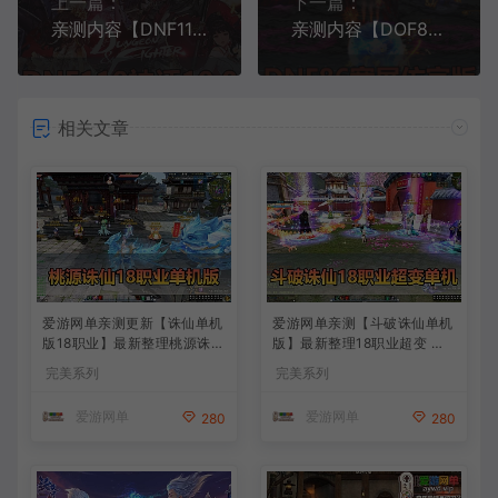
上一篇：
下一篇：
亲测内容【DNF110神话版】V10.0巴卡尔副本女鬼剑 女圣职者 魔枪士网游单机版虚拟机一键端带GM后台
亲测内容【DOF86复古版】单机版带GM后台 宽屏 内辅 原始职业 无魔改 安图恩 亲测视频安装教学
相关文章
爱游网单亲测更新【诛仙单机
爱游网单亲测【斗破诛仙单机
版18职业】最新整理桃源诛仙
版】最新整理18职业超变 带G
精修第4版 配套GM工具可发
M物品后台 通用视频安装教学
完美系列
完美系列
物品装备点券 配套工具大全
虚拟机一键端+手工端文本教
虚拟机一键端 视频安装教学
学
爱游网单
爱游网单
280
280
+手工端文本教学