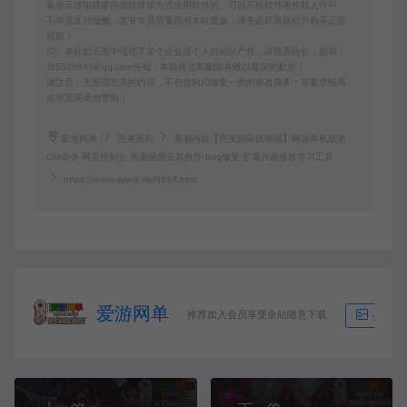
装显示传输或者存储软件等方式使用软件的，可以不经软件著作权人许可，
不向其支付报酬。若有学员需要商用本站资源，请务必联系版权方购买正版
授权！
10、本站如无意中侵犯了某个企业或个人的知识产权，请联系站长，邮箱：
185529643@qq.com告知，本站将立即删除并致以最深的歉意！
请注意：无所谓完美的内容，不包含BUG修复一类的修改服务！若要求较高
追求完美请勿赞助！
爱游网单
完美系列
亲测内容【完美国际妖猴端】网游单机版带
GM命令 网页控制台 亲测视频安装教学 bug修复 扩展兴趣修改学习工具
https://www.aywd.vip/4954.html
爱游网单
推荐加入会员享受全站随意下载
生成海