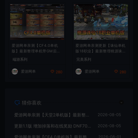
爱游网单亲测【CF4.0单机
爱游网单亲测更新【诛仙单机
版】最新整理单机带GM后台
版18职业】最新整理桃源诛仙
可添加全物品装备 人机对战
精修第4版 配套GM工具可发
端游系列
完美系列
可选难度 带单机内辅 一键启
物品装备点券 配套工具大全
动视频教学
虚拟机一键端 视频安装教学
爱游网单
爱游网单
280
280
+手工端文本教学
猜你喜欢
爱游网单亲测【天堂2单机版】最新整理水龙法利昂带假人商业端制作单机 内置多功能GM控制台 可发物品装备 虚拟机一键端 视频安装教学
2026-08-05
更新1.1版 增加掉落和在线奖励 DNF70星月侍魂联机版 新版技能 丰富异次元技能装备词条 护石 辟邪玉 皮肤外观 BUFF技能徽章 史诗装备特效徽章 技能宝珠等 在线点 装备靠爆
2026-08-05
爱游网单亲测【CF4.0单机版】最新整理单机带GM后台可添加全物品装备 人机对战可选难度 带单机内辅 一键启动视频教学
2026-08-01