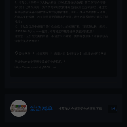
9、本站以《2013中华人民共和国计算机软件保护条例》第二章"软件菩作
权” 第十七条为原则：为了学习和研究软件内含的设计思想和原理，通过安
装显示传输或者存储软件等方式使用软件的，可以不经软件著作权人许可，
不向其支付报酬。若有学员需要商用本站资源，请务必联系版权方购买正版
授权！
10、本站如无意中侵犯了某个企业或个人的知识产权，请联系站长，邮箱：
185529643@qq.com告知，本站将立即删除并致以最深的歉意！
请注意：无所谓完美的内容，不包含BUG修复一类的修改服务！若要求较高
追求完美请勿赞助！
爱游网单
端游系列
亲测内容【精灵复兴】11职业5转怀旧网游
单机带GM命令视频安装教学免虚拟机
https://www.aywd.vip/5208.html
爱游网单
推荐加入会员享受全站随意下载
生成海