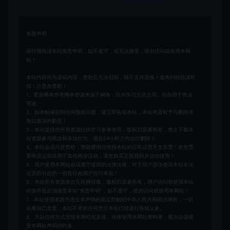
免责申明
请仔细阅读本站免责申明，如不遵守，或无法接受，请勿访问或使用本网
站！
本站内容均为虚拟内容，赞助后无法召回，顾不支持退换！避免纠纷耽误时
间！介意勿赞助！
1、爱游网单所有网单资源来源于网络，仅供学习交流之用。切勿用于商业
用途。
2、如本帖侵犯到任何版权问题，请立即告知本站，本站将及时予与删除并
致以最深的歉意！
3、本站提供的所有资源仅供学习参考使用，版权归原著所有，禁止下载本
站资源参与商业和非法行为，请在24小时之内自行删除！
4、本站会员只是赞助，赞助费用仅维持本站的日常运营开支所需！若您需
要商业运营或用于其他商业活动，请您购买正版授权并合法使用！
5、用户使用本网站必须遵守使用的法律法规，对于用户违法使用本站非法
运营而引起的一切责任由用户自行承担！
6、本站所有资源来自互联网转载，版权归原著所有，用户访问和使用本站
的条件是必须接受本站“免责申明”，如不遵守，请勿访问或使用本网站！
7、本站使用者因为违反本声明的规定而触犯中华人民共和国法律的，一切
后果自己负责，本站不承担任何责任本站已经进行告知义务。
8、凡以任何方式登陆本网站或直接、间接使用本网站资料者，视为自愿接
受本网站声明的约束。