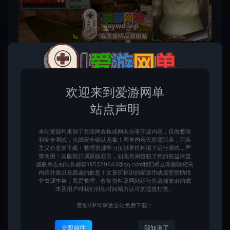
欢迎来到爱游网单
站点声明
本站资源均来源于互联网收集或网友分享开源内容，仅做整理
和安全测试，火绒安全确认无毒！网单内容无所谓完美，完美
主义介意勿下载！整理资源学习仅供单机环境下运行测试，严
禁商用！其版权归属原版权方，如无意间侵犯了您的权益请直
接联系告知站长邮箱185529643@qq.com我们将立即删除相关
内容并致以最真诚的歉意！文章所标识的爱游币或接受赞助绝
非资源本身，而是整理、收集资料及网站运行所必须支出的成
本及用户对我们付出时间精力认可的适度打赏。
赞助VIP可享受全站免费下载！
立即前往
我知道了