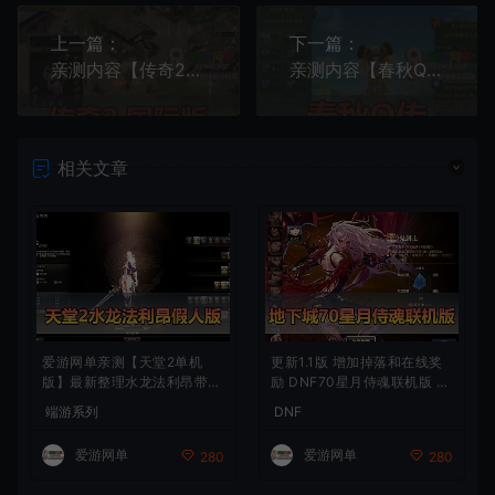
上一篇：
下一篇：
亲测内容【传奇2】国际版单机免虚拟机一键启动GM命令文本教学怀旧网游单机
亲测内容【春秋Q传】怀旧Q萌网游单机带GM后台命令视频安装教学虚拟机一键端
相关文章
爱游网单亲测【天堂2单机
更新1.1版 增加掉落和在线奖
版】最新整理水龙法利昂带假
励 DNF70星月侍魂联机版 新
人商业端制作单机 内置多功
版技能 丰富异次元技能装备
端游系列
DNF
能GM控制台 可发物品装备
词条 护石 辟邪玉 皮肤外观 B
虚拟机一键端 视频安装教学
UFF技能徽章 史诗装备特效
爱游网单
爱游网单
280
280
徽章 技能宝珠等 在线点 装备
靠爆