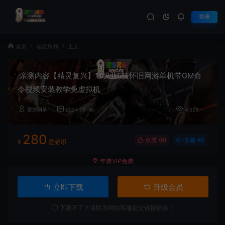
登录
首页
端游系列
正文
亲测内容【精灵复兴】11职业5转怀旧网游单机带GM命
令视频安装教学免虚拟机
爱游网单
2024-08-16
4,528
280
点赞 (
6
)
收藏 (6)
¥
爱游币
年费VIP免费
立即下载
升级会员
下载不了？请联系网站客服提交链接错误！