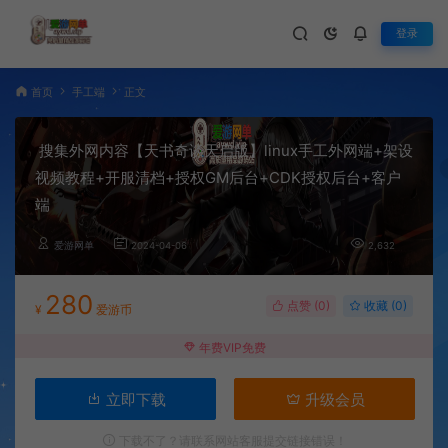
登录
首页
手工端
正文
搜集外网内容【天书奇谈天启版】linux手工外网端+架设
视频教程+开服清档+授权GM后台+CDK授权后台+客户
端
爱游网单
2024-04-06
2,632
280
点赞 (
0
)
收藏 (0)
¥
爱游币
年费VIP免费
立即下载
升级会员
下载不了？请联系网站客服提交链接错误！