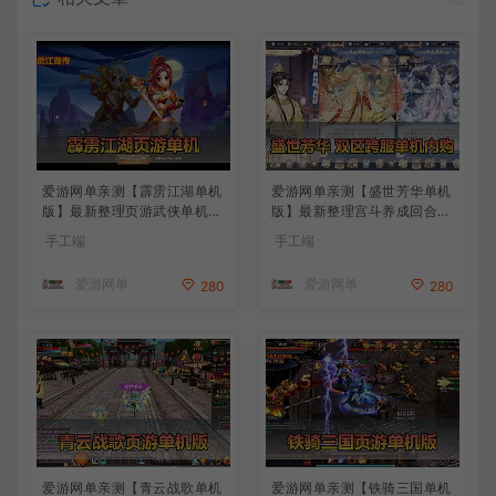
爱游网单亲测【霹雳江湖单机
爱游网单亲测【盛世芳华单机
版】最新整理页游武侠单机一
版】最新整理宫斗养成回合抽
键端Win系单机服务端PC客
卡多区跨服代金券内购虚拟机
手工端
手工端
户端 GM后台 通用视频教学
一键端视频教学+linux手工外
+手工端文本教学
网端文本教学
爱游网单
爱游网单
280
280
爱游网单亲测【青云战歌单机
爱游网单亲测【铁骑三国单机