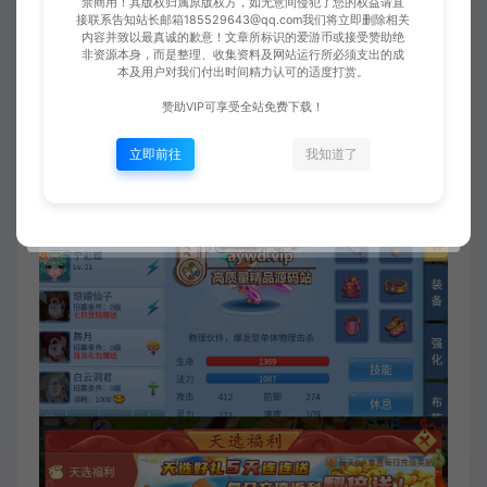
禁商用！其版权归属原版权方，如无意间侵犯了您的权益请直
接联系告知站长邮箱185529643@qq.com我们将立即删除相关
内容并致以最真诚的歉意！文章所标识的爱游币或接受赞助绝
非资源本身，而是整理、收集资料及网站运行所必须支出的成
本及用户对我们付出时间精力认可的适度打赏。
赞助VIP可享受全站免费下载！
立即前往
我知道了