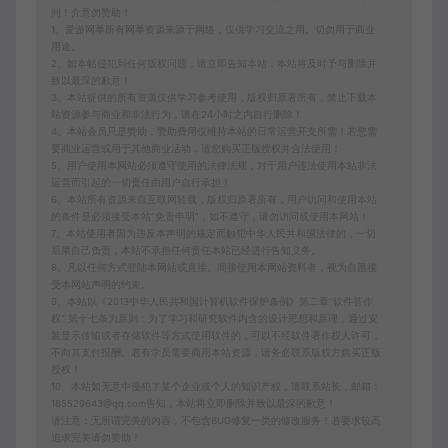
间！介意勿赞助！
1、爱游网单所有网单资源来源于网络，仅供学习交流之用。切勿用于商业
用途。
2、如本帖侵犯到任何版权问题，请立即告知本站，本站将及时予与删除并
致以最深的歉意！
3、本站提供的所有资源仅供学习参考使用，版权归原著所有，禁止下载本
站资源参与商业和非法行为，请在24小时之内自行删除！
4、本站会员只是赞助，赞助费用仅维持本站的日常运营开支所需！若您需
要商业运营或用于其他商业活动，请您购买正版授权并合法使用！
5、用户使用本网站必须遵守使用的法律法规，对于用户违法使用本站非法
运营而引起的一切责任由用户自行承担！
6、本站所有资源来自互联网转载，版权归原著所有，用户访问和使用本站
的条件是必须接受本站“免责申明”，如不遵守，请勿访问或使用本网站！
7、本站使用者因为违反本声明的规定而触犯中华人民共和国法律的，一切
后果自己负责，本站不承担任何责任本站已经进行告知义务。
8、凡以任何方式登陆本网站或直接、间接使用本网站资料者，视为自愿接
受本网站声明的约束。
9、本站以《2013中华人民共和国计算机软件保护条例》第二章"软件菩作
权” 第十七条为原则：为了学习和研究软件内含的设计思想和原理，通过安
装显示传输或者存储软件等方式使用软件的，可以不经软件著作权人许可，
不向其支付报酬。若有学员需要商用本站资源，请务必联系版权方购买正版
授权！
10、本站如无意中侵犯了某个企业或个人的知识产权，请联系站长，邮箱：
185529643@qq.com告知，本站将立即删除并致以最深的歉意！
请注意：无所谓完美的内容，不包含BUG修复一类的修改服务！若要求较高
追求完美请勿赞助！