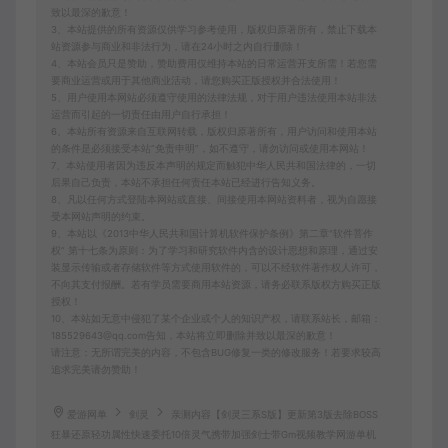
致以最深的歉意！
3、本站提供的所有资源仅供学习参考使用，版权归原著所有，禁止下载本
站资源参与商业和非法行为，请在24小时之内自行删除！
4、本站会员只是赞助，赞助费用仅维持本站的日常运营开支所需！若您需
要商业运营或用于其他商业活动，请您购买正版授权并合法使用！
5、用户使用本网站必须遵守使用的法律法规，对于用户违法使用本站非法
运营而引起的一切责任由用户自行承担！
6、本站所有资源来自互联网转载，版权归原著所有，用户访问和使用本站
的条件是必须接受本站“免责申明”，如不遵守，请勿访问或使用本网站！
7、本站使用者因为违反本声明的规定而触犯中华人民共和国法律的，一切
后果自己负责，本站不承担任何责任本站已经进行告知义务。
8、凡以任何方式登陆本网站或直接、间接使用本网站资料者，视为自愿接
受本网站声明的约束。
9、本站以《2013中华人民共和国计算机软件保护条例》第二章"软件菩作
权” 第十七条为原则：为了学习和研究软件内含的设计思想和原理，通过安
装显示传输或者存储软件等方式使用软件的，可以不经软件著作权人许可，
不向其支付报酬。若有学员需要商用本站资源，请务必联系版权方购买正版
授权！
10、本站如无意中侵犯了某个企业或个人的知识产权，请联系站长，邮箱：
185529643@qq.com告知，本站将立即删除并致以最深的歉意！
请注意：无所谓完美的内容，不包含BUG修复一类的修改服务！若要求较高
追求完美请勿赞助！
爱游网单
剑灵
亲测内容【剑灵三系S版】更新第3版去除BOSS
狂暴还原轻功属性快速委托10倍灵气携带加强剑士带Gm视频教学网游单机