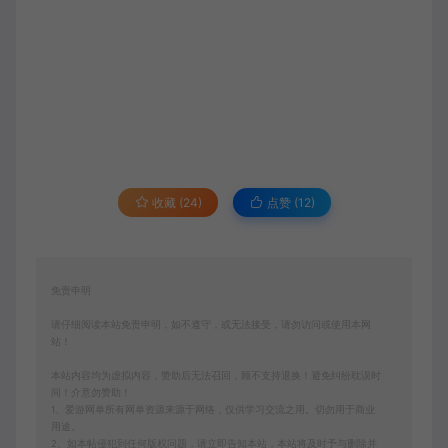
收藏 (24)
点赞 (
12
)
免责申明
请仔细阅读本站免责申明，如不遵守，或无法接受，请勿访问或使用本网
站！
本站内容均为虚拟内容，赞助后无法召回，顾不支持退换！避免纠纷耽误时
间！介意勿赞助！
1、爱游网单所有网单资源来源于网络，仅供学习交流之用。切勿用于商业
用途。
2、如本帖侵犯到任何版权问题，请立即告知本站，本站将及时予与删除并