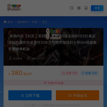
登录
首页
端游系列
剑灵
正文
亲测内容【剑灵三系S版】更新第3版去除BOSS狂暴还
原轻功属性快速委托10倍灵气携带加强剑士带Gm视频教
学网游单机版
爱游网单
2024-03-27
12,780
380
点赞 (
12
)
收藏 (24)
¥
爱游币
年费VIP免费
立即下载
升级会员
下载不了？请联系网站客服提交链接错误！