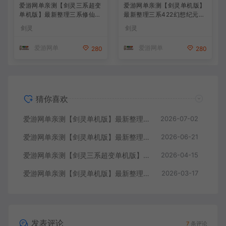
变仙缘5.0 麻痹属性翅膀 麻痹
变 带星术 个性称号 属性时装
剑灵
剑灵
宝石 特色修仙buff 减CD 免
喷火 喷风 次元卡牌 虚拟机端
控 重置技能 丰富时装自由 配
视频教学
爱游网单
爱游网单
280
280
套掉落表 视频安装教学虚拟
机端
猜你喜欢
爱游网单亲测【剑灵单机版】最新整理斗破三系超变 修复4049 支持WIN11属性时装 亿伤 切割 无限内力 特色装备 内置GM单人群组变身 虚拟机一键端 通用单机安装教学
2026-07-02
爱游网单亲测【剑灵单机版】最新整理琉璃K二系45级刺金版 完整武器进化树 配套GM工具 视频安装教学 虚拟机一键端
2026-06-21
爱游网单亲测【剑灵三系超变单机版】最新整理三系修仙超变仙缘5.0 麻痹属性翅膀 麻痹宝石 特色修仙buff 减CD 免控 重置技能 丰富时装自由 配套掉落表 视频安装教学虚拟机端
2026-04-15
爱游网单亲测【剑灵单机版】最新整理三系422幻想纪元超变 带星术 个性称号 属性时装 喷火 喷风 次元卡牌 虚拟机端 视频教学
2026-03-17
发表评论
7
条评论