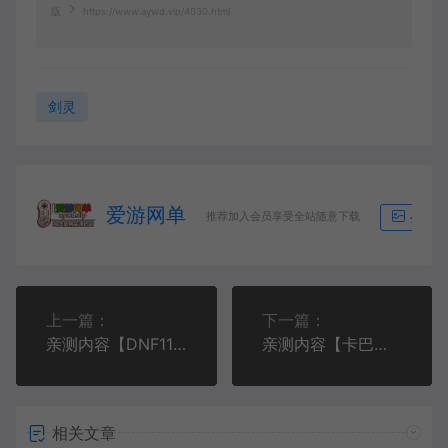
版
https://www.aywd.vip/4030.html
剑灵
爱游网单
推荐加入会员享受全站随意下载
生成海
上一篇：
下一篇：
亲测内容【DNF110级】2024新版单机版110级A版龙之庭院巴卡尔攻坚战视频教学GM后台
亲测内容【卡巴拉岛】更新第2版完善剧情任务体验新增GM脚本命令可刷物品道具点券虚拟机一键端视频教学网游单机版星钻物语
相关文章