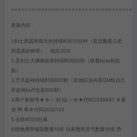
=====================================
更新内容：
1.剑士凤翼和御天剑持续时间10分钟（背后飘着几把
剑是真的帅呀）、抵抗30次
2.灵剑士大挪移抓举持续时间60秒（抓着boss到处
跑）
3.咒术超神持续时间600秒（其他职业内置GM给自己
开超神buff也是600秒）
4.两个新称号★☆~· 剑·仙· ~☆★代码2030647 ☆爱
游 网 单☆代码2032133
5.去除BOSS狂暴
6.怪物携带领取数量10倍 玩家携带灵气数量10倍 势