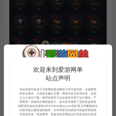
欢迎来到爱游网单
站点声明
本站资源均来源于互联网收集或网友分享开源内容，仅做整理
和安全测试，火绒安全确认无毒！网单内容无所谓完美，完美
主义介意勿下载！整理资源学习仅供单机环境下运行测试，严
禁商用！其版权归属原版权方，如无意间侵犯了您的权益请直
接联系告知站长邮箱185529643@qq.com我们将立即删除相关
内容并致以最真诚的歉意！文章所标识的爱游币或接受赞助绝
非资源本身，而是整理、收集资料及网站运行所必须支出的成