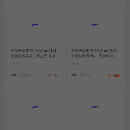
爱游网单亲测【剑灵单机版】
爱游网单亲测【剑灵单机版】
最新整理斗破三系超变 修复4
最新整理琉璃K二系45级刺金
049 支持WIN11属性时装 亿
版 完整武器进化树 配套GM
剑灵
剑灵
伤 切割 无限内力 特色装备 内
工具 视频安装教学 虚拟机一
置GM单人群组变身 虚拟机一
键端
爱游网单
爱游网单
280
299
键端 通用单机安装教学
爱游网单亲测【剑灵三系超变
爱游网单亲测【剑灵单机版】
单机版】最新整理三系修仙超
最新整理三系422幻想纪元超