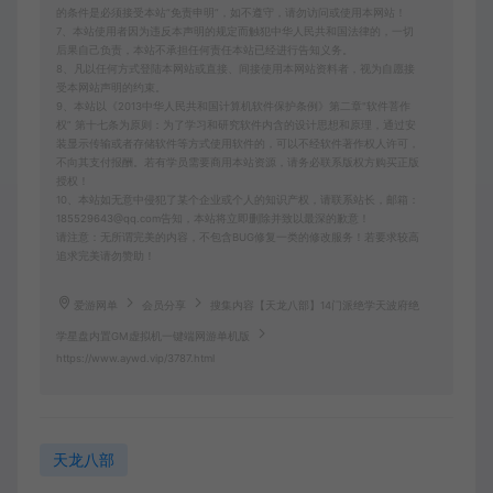
的条件是必须接受本站“免责申明”，如不遵守，请勿访问或使用本网站！
7、本站使用者因为违反本声明的规定而触犯中华人民共和国法律的，一切
后果自己负责，本站不承担任何责任本站已经进行告知义务。
8、凡以任何方式登陆本网站或直接、间接使用本网站资料者，视为自愿接
受本网站声明的约束。
9、本站以《2013中华人民共和国计算机软件保护条例》第二章"软件菩作
权” 第十七条为原则：为了学习和研究软件内含的设计思想和原理，通过安
装显示传输或者存储软件等方式使用软件的，可以不经软件著作权人许可，
不向其支付报酬。若有学员需要商用本站资源，请务必联系版权方购买正版
授权！
10、本站如无意中侵犯了某个企业或个人的知识产权，请联系站长，邮箱：
185529643@qq.com告知，本站将立即删除并致以最深的歉意！
请注意：无所谓完美的内容，不包含BUG修复一类的修改服务！若要求较高
追求完美请勿赞助！
爱游网单
会员分享
搜集内容【天龙八部】14门派绝学天波府绝
学星盘内置GM虚拟机一键端网游单机版
https://www.aywd.vip/3787.html
天龙八部