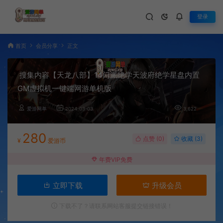
登录
首页
会员分享
正文
搜集内容【天龙八部】14门派绝学天波府绝学星盘内置
GM虚拟机一键端网游单机版
爱游网单
2024-03-03
3,622
280
点赞 (
0
)
收藏 (3)
¥
爱游币
年费VIP免费
立即下载
升级会员
下载不了？请联系网站客服提交链接错误！