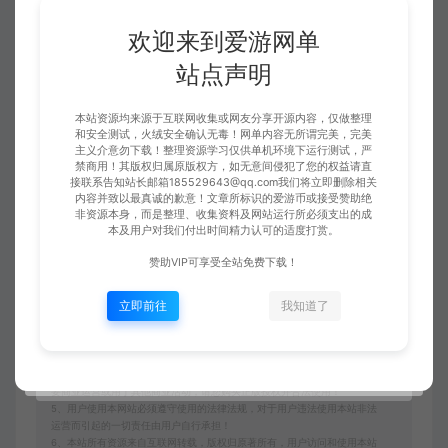
欢迎来到爱游网单
收藏 (3)
点赞 (
0
)
站点声明
本站资源均来源于互联网收集或网友分享开源内容，仅做整理
和安全测试，火绒安全确认无毒！网单内容无所谓完美，完美
主义介意勿下载！整理资源学习仅供单机环境下运行测试，严
免责申明
禁商用！其版权归属原版权方，如无意间侵犯了您的权益请直
接联系告知站长邮箱185529643@qq.com我们将立即删除相关
请仔细阅读本站免责申明，如不遵守，或无法接受，请勿访问或使用本网
内容并致以最真诚的歉意！文章所标识的爱游币或接受赞助绝
站！
非资源本身，而是整理、收集资料及网站运行所必须支出的成
本及用户对我们付出时间精力认可的适度打赏。
本站内容均为虚拟内容，赞助后无法召回，顾不支持退换！避免纠纷耽误时
间！介意勿赞助！
赞助VIP可享受全站免费下载！
1、爱游网单所有网单资源来源于网络，仅供学习交流之用。切勿用于商业
用途。
立即前往
我知道了
2、如本帖侵犯到任何版权问题，请立即告知本站，本站将及时予与删除并
致以最深的歉意！
3、本站提供的所有资源仅供学习参考使用，版权归原著所有，禁止下载本
站资源参与商业和非法行为，请在24小时之内自行删除！
4、本站会员只是赞助，赞助费用仅维持本站的日常运营开支所需！若您需
要商业运营或用于其他商业活动，请您购买正版授权并合法使用！
5、用户使用本网站必须遵守使用的法律法规，对于用户违法使用本站非法
运营而引起的一切责任由用户自行承担！
6、本站所有资源来自互联网转载，版权归原著所有，用户访问和使用本站