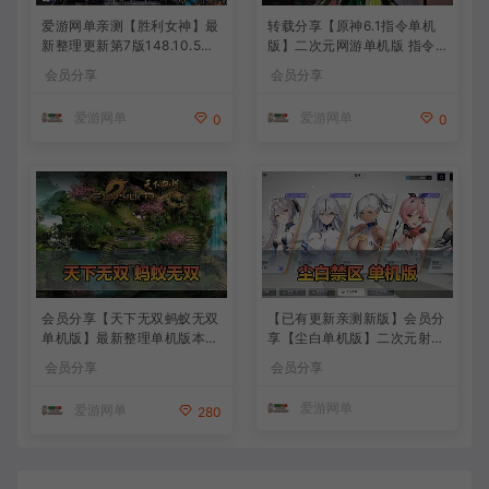
爱游网单亲测【胜利女神】最
转载分享【原神6.1指令单机
新整理更新第7版148.10.5NI
版】二次元网游单机版 指令
KKE胜利女神妮姬单机版方舟
模拟端 登录 战斗 地图 魔物
会员分享
会员分享
活动148版本官服GM可无限
背包 抽卡 商店 MOD 未亲测
抽卡全剧情免虚拟机一键端视
图文教学
爱游网单
爱游网单
0
0
频安装教学
会员分享【天下无双蚂蚁无双
【已有更新亲测新版】会员分
单机版】最新整理单机版本
享【尘白单机版】二次元射击
带GM命令后台 武侠怀旧网游
类网游单机版一键端
会员分享
会员分享
免虚拟机一键端 配套视频教
学
爱游网单
爱游网单
280