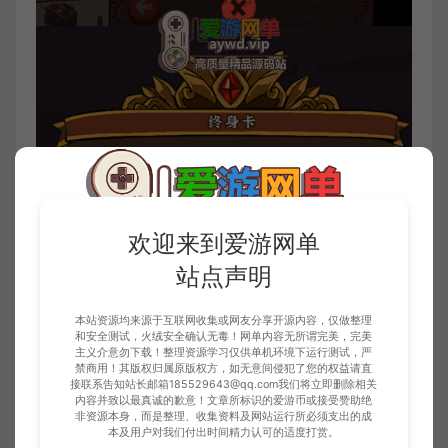
欢迎来到爱游网单
站点声明
本站资源均来源于互联网收集或网友分享开源内容，仅做整理
和安全测试，火绒安全确认无毒！网单内容无所谓完美，完美
主义介意勿下载！整理资源学习仅供单机环境下运行测试，严
禁商用！其版权归属原版权方，如无意间侵犯了您的权益请直
接联系告知站长邮箱185529643@qq.com我们将立即删除相关
内容并致以最真诚的歉意！文章所标识的爱游币或接受赞助绝
非资源本身，而是整理、收集资料及网站运行所必须支出的成
本及用户对我们付出时间精力认可的适度打赏。