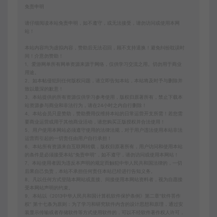
免责申明
请仔细阅读本站免责申明，如不遵守，或无法接受，请勿访问或使用本网
站！
本站内容均为虚拟内容，赞助后无法召回，顾不支持退换！避免纠纷耽误时
间！介意勿赞助！
1、爱游网单所有网单资源来源于网络，仅供学习交流之用。切勿用于商业
用途。
2、如本帖侵犯到任何版权问题，请立即告知本站，本站将及时予与删除并
致以最深的歉意！
3、本站提供的所有资源仅供学习参考使用，版权归原著所有，禁止下载本
站资源参与商业和非法行为，请在24小时之内自行删除！
4、本站会员只是赞助，赞助费用仅维持本站的日常运营开支所需！若您需
要商业运营或用于其他商业活动，请您购买正版授权并合法使用！
5、用户使用本网站必须遵守使用的法律法规，对于用户违法使用本站非法
运营而引起的一切责任由用户自行承担！
6、本站所有资源来自互联网转载，版权归原著所有，用户访问和使用本站
的条件是必须接受本站“免责申明”，如不遵守，请勿访问或使用本网站！
7、本站使用者因为违反本声明的规定而触犯中华人民共和国法律的，一切
后果自己负责，本站不承担任何责任本站已经进行告知义务。
8、凡以任何方式登陆本网站或直接、间接使用本网站资料者，视为自愿接
受本网站声明的约束。
9、本站以《2013中华人民共和国计算机软件保护条例》第二章"软件菩作
权” 第十七条为原则：为了学习和研究软件内含的设计思想和原理，通过安
装显示传输或者存储软件等方式使用软件的，可以不经软件著作权人许可，