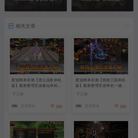
相关文章
爱游网单亲测【青云战歌单机
爱游网单亲测【铁骑三国单机
版】最新整理页游修仙单机一
版】最新整理页游单机一键端
键端Win系单机服务端PC客户
Win系单机服务端PC客户端 G
手工端
手工端
端 GM后台 通用视频教学+手
M后台 通用视频教学+手工端
工端文本教学
文本教学
爱游网单
爱游网单
280
280