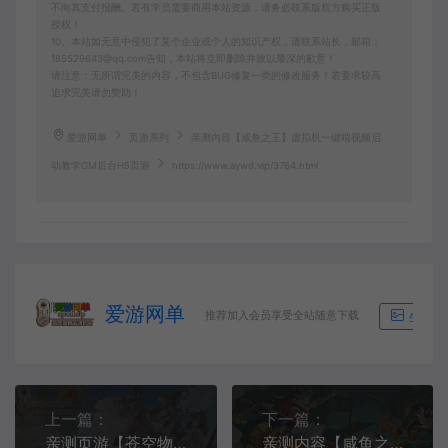
不向其支付报酬。若有学员需要商用本站资源，请务必联系版权方购买正版
授权！
10、本站如无意中侵犯了某个企业或个人的知识产权，请联系站长，邮箱：
185529643@qq.com告知，本站将立即删除并致以最深的歉意！
请注意：无所谓完美的内容，不包含BUG修复一类的修改服务！若要求较高
追求完美请勿赞助！
爱游网单
页游系列
亲测内容【咸鱼之王】虚拟机一键端视频启
动教学GM后台H5页游
https://www.aywd.vip/3764.html
爱游网单
推荐加入会员享受全站随意下载
生成海
上一篇：
下一篇：
亲测页游【苍空物语】第二版更新GM后台放置类卡牌回合制页游二次元风格
亲测内容【咸鱼之王】更新第2版H5页游GM后台可发道具无限制内购虚拟机一键端视频启动教学