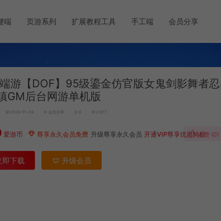
键端
页游系列
扩展教程工具
手工端
会员分享
端游【DOF】95级鎏金仿官版女鬼剑影舞者
镇GM后台网游单机版
2024-01-24
会员分享
6
2,977
0
爱游币
尊享永久会员免费
升级尊享永久会员
开通VIP尊享优惠特权
点赞 (
0
)
立即下载
升级会员