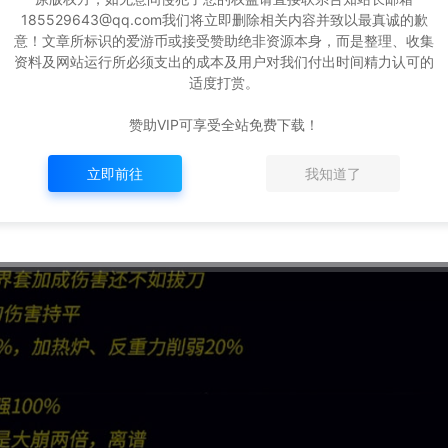
185529643@qq.com我们将立即删除相关内容并致以最真诚的歉
意！文章所标识的爱游币或接受赞助绝非资源本身，而是整理、收集
资料及网站运行所必须支出的成本及用户对我们付出时间精力认可的
适度打赏。
赞助VIP可享受全站免费下载！
立即前往
我知道了