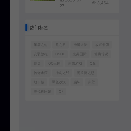
3,464
27
热门标签
颓废之心
龙之谷
神魔大陆
放置卡牌
安装教程
CSOL
完美国际
仙境传说
剑灵
QQ三国
射击游戏
Q版
传奇永恒
神谕之战
阿拉德之怒
地下城
黑色沙漠
崩坏
赤壁
虚拟机问题
CF