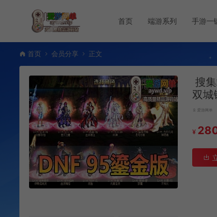
首页
端游系列
手游一
首页
会员分享
正文
搜集
双城
爱游网单
28
¥