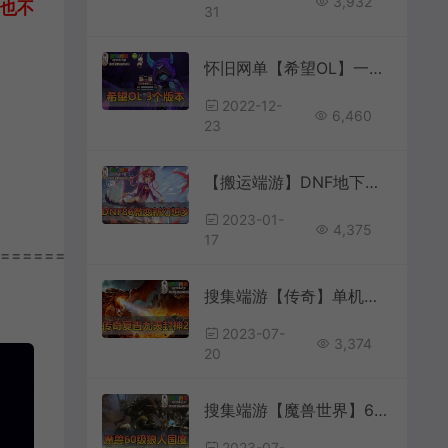
3,932
也不
31
怀旧网单【希望OL】一共收集了三个版本虚拟机端+视频教程+GM工具 【未实测 】
2022-12-
6,460
23
【搬运端游】DNF地下城与勇士86新幻想乡单机版强者之路智慧引导虚拟机一键端
2023-01-
4,375
17
================
搜集端游【传奇】单机版九天封神II三职业复古微变稀有完整一键端GGE免虚拟机
2023-07-
3,374
20
搜集端游【魔兽世界】60级狼人国度随机附魔幻化转生斗气无CD版
2023-07-