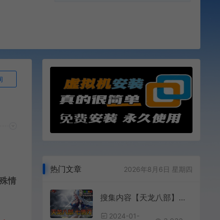
询
热门文章
2026年8月6日 星期四
殊情
搜集内容【天龙八部】怀旧单机版七情刃副武器武道三重天鉴灵武梦境GM完善端
2024-01-