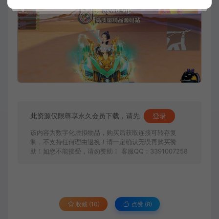
此资源仅限尊享永久会员下载，请先
登录
该内容为数字化虚拟物品，购买后获取连接可转存复
制，不支持任何理由退换！请一定确认无误再购买赞
助！如您不能接受，请勿赞助！ 客服QQ：3391007258
收藏 (10)
点赞 (
8
)