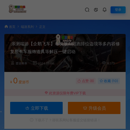
登录
首页
端游系列
正文
亲测端游【企鹅飞车】单机版AI陪跑排位边境等多内容修
复所有车服饰道具等解压一键启动
爱游网单
2024-01-04
9,073
0
点赞 (
8
)
收藏 (10)
¥
爱游币
此资源仅限年费VIP下载
立即下载
升级会员
下载不了？请联系网站客服提交链接错误！