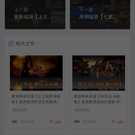
上一篇：
下一篇：
更新端游【上古世纪OL】网游单机第二版修复商场无限点券更新完整GM物品代码视频安装教学虚拟机一键端
亲测端游【七龙珠OL】GM权限添加GM命令单机虚拟机一键端视频安装教学GM修改教学网游单机版
相关文章
爱游网单亲测【天之炼狱单机
爱游网单亲测【倚天OL单机
版】最新整理怀旧无双炼狱端
版】最新整理龙驹完善版 怀
带GM工具注册 GM权限命令
旧武侠网游单机 带GM工具可
端游系列
端游系列
发道具 视频安装教学 虚拟机
发物品装备 虚拟机一键端 视
一键端
频安装教学
爱游网单
爱游网单
280
280