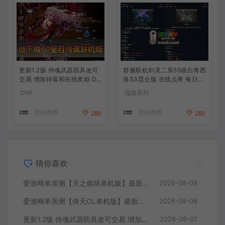
更新1.2版 侍魂武器防具改可
群服联机剑灵二系55级白青西
交易 增加掉落和在线奖励 DN
洛S3昆仑版 在线点券 每日礼
F70星月侍魂联机版 新版技能
包 复古玩法
DNF
端游系列
丰富异次元技能装备词条 护
石 辟邪玉 皮肤外观 BUFF技
爱游网单
爱游网单
280
280
能徽章 史诗装备特效徽章 技
能宝珠等 在线点 装备靠爆
猜你喜欢
爱游网单亲测【天之炼狱单机版】最新整理怀旧无双炼狱端 带GM工具注册 GM权限命令发道具 视频安装教学 虚拟机一键端
2026-08-09
爱游网单亲测【倚天OL单机版】最新整理龙驹完善版 怀旧武侠网游单机 带GM工具可发物品装备 虚拟机一键端 视频安装教学
2026-08-08
更新1.2版 侍魂武器防具改可交易 增加掉落和在线奖励 DNF70星月侍魂联机版 新版技能 丰富异次元技能装备词条 护石 辟邪玉 皮肤外观 BUFF技能徽章 史诗装备特效徽章 技能宝珠等 在线点 装备靠爆
2026-08-07