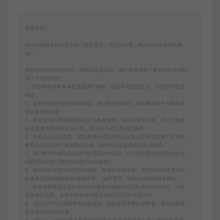
免责申明
请仔细阅读本站免责申明，如不遵守，或无法接受，请勿访问或使用本网
站！
本站内容均为虚拟内容，赞助后无法召回，顾不支持退换！避免纠纷耽误时
间！介意勿赞助！
1、爱游网单所有网单资源来源于网络，仅供学习交流之用。切勿用于商业
用途。
2、如本帖侵犯到任何版权问题，请立即告知本站，本站将及时予与删除并
致以最深的歉意！
3、本站提供的所有资源仅供学习参考使用，版权归原著所有，禁止下载本
站资源参与商业和非法行为，请在24小时之内自行删除！
4、本站会员只是赞助，赞助费用仅维持本站的日常运营开支所需！若您需
要商业运营或用于其他商业活动，请您购买正版授权并合法使用！
5、用户使用本网站必须遵守使用的法律法规，对于用户违法使用本站非法
运营而引起的一切责任由用户自行承担！
6、本站所有资源来自互联网转载，版权归原著所有，用户访问和使用本站
的条件是必须接受本站“免责申明”，如不遵守，请勿访问或使用本网站！
7、本站使用者因为违反本声明的规定而触犯中华人民共和国法律的，一切
后果自己负责，本站不承担任何责任本站已经进行告知义务。
8、凡以任何方式登陆本网站或直接、间接使用本网站资料者，视为自愿接
受本网站声明的约束。