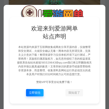
欢迎来到爱游网单
站点声明
本站资源均来源于互联网收集或网友分享开源内容，仅做整理
和安全测试，火绒安全确认无毒！网单内容无所谓完美，完美
主义介意勿下载！整理资源学习仅供单机环境下运行测试，严
禁商用！其版权归属原版权方，如无意间侵犯了您的权益请直
接联系告知站长邮箱185529643@qq.com我们将立即删除相关
内容并致以最真诚的歉意！文章所标识的爱游币或接受赞助绝
非资源本身，而是整理、收集资料及网站运行所必须支出的成
本及用户对我们付出时间精力认可的适度打赏。
赞助VIP可享受全站免费下载！
立即前往
我知道了