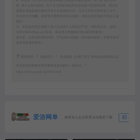
9、本站以《2013中华人民共和国计算机软件保护条例》第二章"软件菩作
权” 第十七条为原则：为了学习和研究软件内含的设计思想和原理，通过安
装显示传输或者存储软件等方式使用软件的，可以不经软件著作权人许可，
不向其支付报酬。若有学员需要商用本站资源，请务必联系版权方购买正版
授权！
10、本站如无意中侵犯了某个企业或个人的知识产权，请联系站长，邮箱：
185529643@qq.com告知，本站将立即删除并致以最深的歉意！
请注意：无所谓完美的内容，不包含BUG修复一类的修改服务！若要求较高
追求完美请勿赞助！
爱游网单
端游系列
亲测端游【企鹅飞车】单机版AI陪跑排位边
境等多内容修复所有车服饰道具等解压一键启动
https://www.aywd.vip/3618.html
爱游网单
推荐加入会员享受全站随意下载
生成海