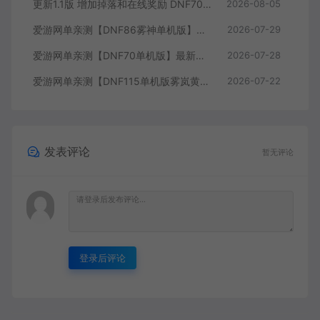
更新1.1版 增加掉落和在线奖励 DNF70星月侍魂联机版 新版技能 丰富异次元技能装备词条 护石 辟邪玉 皮肤外观 BUFF技能徽章 史诗装备特效徽章 技能宝珠等 在线点 装备靠爆
2026-08-05
爱游网单亲测【DNF86雾神单机版】最新整理宽屏 带内辅便捷 新技能 界面UI 大冰龙 新深渊副本 技能护石 虚拟机一键端 视频安装教学
2026-07-29
爱游网单亲测【DNF70单机版】最新整理超神70微变 魂图 异界 安图恩 四小龙 镶嵌 内辅 异次元护石宝珠 未加密PVF虚拟机一键端 视频安装教学
2026-07-28
爱游网单亲测【DNF115单机版雾岚黄昏战】最新整理带魔枪三职业 女鬼剑 女圣职者 男鬼剑女格斗新模型 美神 雾岚副本 太初装备 快捷内辅 虚拟机一键端 视频安装教学
2026-07-22
发表评论
暂无评论
登录后评论