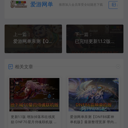
爱游网单
推荐加入会员享受全站随意下载
生成海
上一篇：
下一篇：
爱游网单亲测【QQ三国单机版】最新整理端游牛童三国+县长三国+手游端枫叶三国+吉他三国 配套视频攻略 修改器等
已完结更新1.1.2版复古微变【朝花夕拾】在线点券 开盒子 合天空 爆紫 爆粉 爆史诗 最高远古悲鸣 免安装一键启动
相关文章
更新1.1版 增加掉落和在线奖
爱游网单亲测【DNF86雾神
励 DNF70星月侍魂联机版 新
单机版】最新整理宽屏 带内
版技能 丰富异次元技能装备
辅便捷 新技能 界面UI 大冰龙