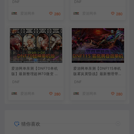
DNF
DNF
词条 护石 辟邪玉 皮肤外观 B
新深渊副本 技能护石 虚拟机
UFF技能徽章 史诗装备特效
一键端 视频安装教学
爱游网单
爱游网单
280
280
徽章 技能宝珠等 在线点 装备
靠爆
爱游网单亲测【DNF70单机
爱游网单亲测【DNF115单机
版】最新整理超神70微变 魂
版雾岚黄昏战】最新整理带魔
图 异界 安图恩 四小龙 镶嵌
枪三职业 女鬼剑 女圣职者 男
DNF
DNF
内辅 异次元护石宝珠 未加密
鬼剑女格斗新模型 美神 雾岚
PVF虚拟机一键端 视频安装
副本 太初装备 快捷内辅 虚拟
爱游网单
爱游网单
280
280
教学
机一键端 视频安装教学
猜你喜欢