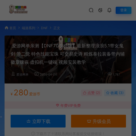
登录
首页
端游系列
DNF
正文
爱游网单亲测【DNF70单机版】最新整理浪浪5.1带女鬼
剑 带二觉 特色技能宝珠 可交易史诗 精炼泰拉装备带内辅
徽章镶嵌 虚拟机一键端 视频安装教学
爱游网单
2026-04-04
1,787
280
点赞 (
2
)
收藏 (3)
¥
爱游币
年费VIP免费
立即下载
升级会员
下载不了？请联系网站客服提交链接错误！