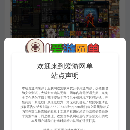
欢迎来到爱游网单
站点声明
本站资源均来源于互联网收集或网友分享开源内容，仅做整理
和安全测试，火绒安全确认无毒！网单内容无所谓完美，完美
主义介意勿下载！整理资源学习仅供单机环境下运行测试，严
禁商用！其版权归属原版权方，如无意间侵犯了您的权益请直
接联系告知站长邮箱185529643@qq.com我们将立即删除相关
内容并致以最真诚的歉意！文章所标识的爱游币或接受赞助绝
非资源本身，而是整理、收集资料及网站运行所必须支出的成
本及用户对我们付出时间精力认可的适度打赏。