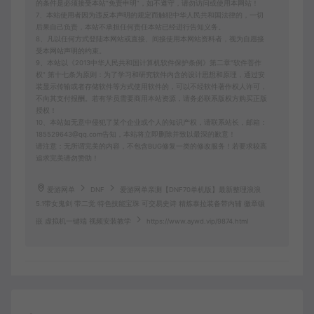
的条件是必须接受本站“免责申明”，如不遵守，请勿访问或使用本网站！
7、本站使用者因为违反本声明的规定而触犯中华人民共和国法律的，一切
后果自己负责，本站不承担任何责任本站已经进行告知义务。
8、凡以任何方式登陆本网站或直接、间接使用本网站资料者，视为自愿接
受本网站声明的约束。
9、本站以《2013中华人民共和国计算机软件保护条例》第二章"软件菩作
权” 第十七条为原则：为了学习和研究软件内含的设计思想和原理，通过安
装显示传输或者存储软件等方式使用软件的，可以不经软件著作权人许可，
不向其支付报酬。若有学员需要商用本站资源，请务必联系版权方购买正版
授权！
10、本站如无意中侵犯了某个企业或个人的知识产权，请联系站长，邮箱：
185529643@qq.com告知，本站将立即删除并致以最深的歉意！
请注意：无所谓完美的内容，不包含BUG修复一类的修改服务！若要求较高
追求完美请勿赞助！
爱游网单
DNF
爱游网单亲测【DNF70单机版】最新整理浪浪
5.1带女鬼剑 带二觉 特色技能宝珠 可交易史诗 精炼泰拉装备带内辅 徽章镶
嵌 虚拟机一键端 视频安装教学
https://www.aywd.vip/9874.html