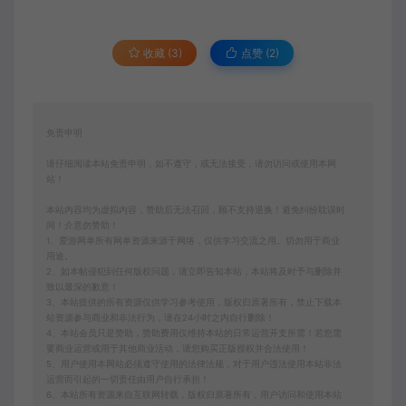
收藏 (3)
点赞 (
2
)
免责申明
请仔细阅读本站免责申明，如不遵守，或无法接受，请勿访问或使用本网
站！
本站内容均为虚拟内容，赞助后无法召回，顾不支持退换！避免纠纷耽误时
间！介意勿赞助！
1、爱游网单所有网单资源来源于网络，仅供学习交流之用。切勿用于商业
用途。
2、如本帖侵犯到任何版权问题，请立即告知本站，本站将及时予与删除并
致以最深的歉意！
3、本站提供的所有资源仅供学习参考使用，版权归原著所有，禁止下载本
站资源参与商业和非法行为，请在24小时之内自行删除！
4、本站会员只是赞助，赞助费用仅维持本站的日常运营开支所需！若您需
要商业运营或用于其他商业活动，请您购买正版授权并合法使用！
5、用户使用本网站必须遵守使用的法律法规，对于用户违法使用本站非法
运营而引起的一切责任由用户自行承担！
6、本站所有资源来自互联网转载，版权归原著所有，用户访问和使用本站