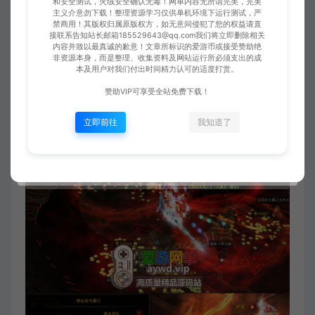
和安全测试，火绒安全确认无毒！网单内容无所谓完美，完美
主义介意勿下载！整理资源学习仅供单机环境下运行测试，严
禁商用！其版权归属原版权方，如无意间侵犯了您的权益请直
接联系告知站长邮箱185529643@qq.com我们将立即删除相关
内容并致以最真诚的歉意！文章所标识的爱游币或接受赞助绝
非资源本身，而是整理、收集资料及网站运行所必须支出的成
本及用户对我们付出时间精力认可的适度打赏。
赞助VIP可享受全站免费下载！
立即前往
我知道了