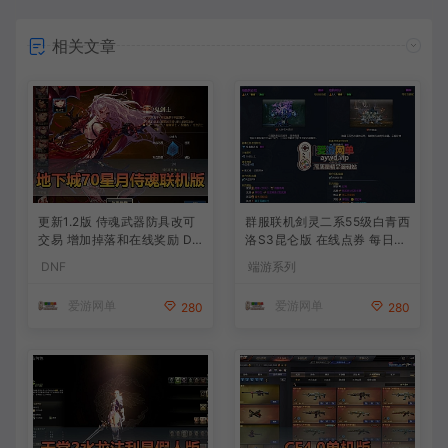
相关文章
更新1.2版 侍魂武器防具改可
群服联机剑灵二系55级白青西
交易 增加掉落和在线奖励 DN
洛S3昆仑版 在线点券 每日礼
F70星月侍魂联机版 新版技能
包 复古玩法
DNF
端游系列
丰富异次元技能装备词条 护
石 辟邪玉 皮肤外观 BUFF技
爱游网单
爱游网单
280
280
能徽章 史诗装备特效徽章 技
能宝珠等 在线点 装备靠爆