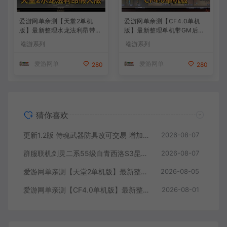
爱游网单亲测【天堂2单机
爱游网单亲测【CF4.0单机
版】最新整理水龙法利昂带假
版】最新整理单机带GM后台
人商业端制作单机 内置多功
可添加全物品装备 人机对战
端游系列
端游系列
能GM控制台 可发物品装备
可选难度 带单机内辅 一键启
虚拟机一键端 视频安装教学
动视频教学
爱游网单
爱游网单
280
280
猜你喜欢
更新1.2版 侍魂武器防具改可交易 增加掉落和在线奖励 DNF70星月侍魂联机版 新版技能 丰富异次元技能装备词条 护石 辟邪玉 皮肤外观 BUFF技能徽章 史诗装备特效徽章 技能宝珠等 在线点 装备靠爆
2026-08-07
群服联机剑灵二系55级白青西洛S3昆仑版 在线点券 每日礼包 复古玩法
2026-08-07
爱游网单亲测【天堂2单机版】最新整理水龙法利昂带假人商业端制作单机 内置多功能GM控制台 可发物品装备 虚拟机一键端 视频安装教学
2026-08-05
爱游网单亲测【CF4.0单机版】最新整理单机带GM后台可添加全物品装备 人机对战可选难度 带单机内辅 一键启动视频教学
2026-08-01