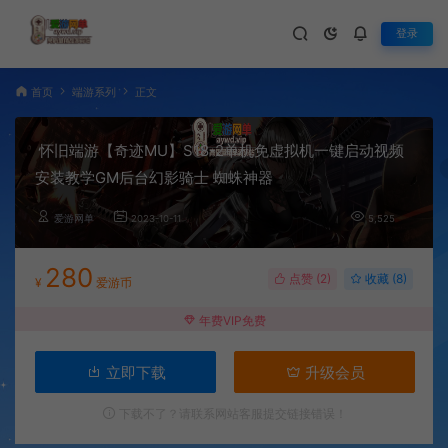
登录
首页
端游系列
正文
怀旧端游【奇迹MU】S18-2单机免虚拟机一键启动视频
安装教学GM后台幻影骑士 蜘蛛神器
爱游网单
2023-10-11
5,525
280
点赞 (
2
)
收藏 (8)
¥
爱游币
年费VIP免费
立即下载
升级会员
下载不了？请联系网站客服提交链接错误！