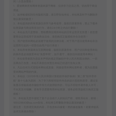
间！介意勿赞助！
1、爱游网单所有网单资源来源于网络，仅供学习交流之用。切勿用于商业
用途。
2、如本帖侵犯到任何版权问题，请立即告知本站，本站将及时予与删除并
致以最深的歉意！
3、本站提供的所有资源仅供学习参考使用，版权归原著所有，禁止下载本
站资源参与商业和非法行为，请在24小时之内自行删除！
4、本站会员只是赞助，赞助费用仅维持本站的日常运营开支所需！若您需
要商业运营或用于其他商业活动，请您购买正版授权并合法使用！
5、用户使用本网站必须遵守使用的法律法规，对于用户违法使用本站非法
运营而引起的一切责任由用户自行承担！
6、本站所有资源来自互联网转载，版权归原著所有，用户访问和使用本站
的条件是必须接受本站“免责申明”，如不遵守，请勿访问或使用本网站！
7、本站使用者因为违反本声明的规定而触犯中华人民共和国法律的，一切
后果自己负责，本站不承担任何责任本站已经进行告知义务。
8、凡以任何方式登陆本网站或直接、间接使用本网站资料者，视为自愿接
受本网站声明的约束。
9、本站以《2013中华人民共和国计算机软件保护条例》第二章"软件菩作
权” 第十七条为原则：为了学习和研究软件内含的设计思想和原理，通过安
装显示传输或者存储软件等方式使用软件的，可以不经软件著作权人许可，
不向其支付报酬。若有学员需要商用本站资源，请务必联系版权方购买正版
授权！
10、本站如无意中侵犯了某个企业或个人的知识产权，请联系站长，邮箱：
185529643@qq.com告知，本站将立即删除并致以最深的歉意！
请注意：无所谓完美的内容，不包含BUG修复一类的修改服务！若要求较高
追求完美请勿赞助！