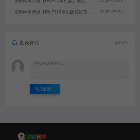
爱游网单亲测【DNF70单机版】最新整理超神70微变 魂图 异界 安图恩 四小龙 镶嵌 内辅 异次元护石宝珠 未加密PVF虚拟机一键端 视频安装教学
2026-07-28
爱游网单亲测【DNF115单机版雾岚黄昏战】最新整理带魔枪三职业 女鬼剑 女圣职者 男鬼剑女格斗新模型 美神 雾岚副本 太初装备 快捷内辅 虚拟机一键端 视频安装教学
2026-07-22
发表评论
暂无评论
登录后评论