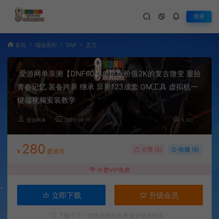
登录
首页
端游系列
DNF
正文
爱游网单亲测【DNF60】单机版价值2K的复古微变 重拾
青春记忆 装备跨界 继承 异界123成套 GM工具 虚拟机一
键端视频安装教学
爱游网单
2025-05-15
5,100
280
点赞 (
5
)
收藏 (8)
¥
爱游币
年费VIP免费
立即下载
升级会员
下载不了？请联系网站客服提交链接错误！