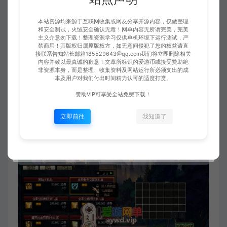
本站资源均来源于互联网收集或网友分享开源内容，仅做整理
和安全测试，火绒安全确认无毒！网单内容无所谓完美，完美
主义介意勿下载！整理资源学习仅供单机环境下运行测试，严
禁商用！其版权归属原版权方，如无意间侵犯了您的权益请直
接联系告知站长邮箱185529643@qq.com我们将立即删除相关
内容并致以最真诚的歉意！文章所标识的爱游币或接受赞助绝
非资源本身，而是整理、收集资料及网站运行所必须支出的成
本及用户对我们付出时间精力认可的适度打赏。
赞助VIP可享受全站免费下载！
立即前往
我知道了