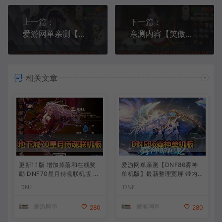
上一篇：
下一篇：
爱游网单亲测【剑灵三系】原神超变单机版 无CD道具 切割装备 单人跨服内置GM带配套攻略 物品ID GM物品后台 虚拟机一键端视频安装教学
亲测内容【笑傲江湖】精品怀旧终极单机版10大门派130完善副本任务带丰富GM命令物品ID爱游网单亲测视频教学
相关文章
更新1.1版 增加掉落和在线奖
爱游网单亲测【DNF86雾神
励 DNF70星月侍魂联机版 新
单机版】最新整理宽屏 带内
版技能 丰富异次元技能装备
辅便捷 新技能 界面UI 大冰龙
DNF
DNF
词条 护石 辟邪玉 皮肤外观 B
新深渊副本 技能护石 虚拟机
UFF技能徽章 史诗装备特效
一键端 视频安装教学
爱游网单
爱游网单
280
280
徽章 技能宝珠等 在线点 装备
靠爆