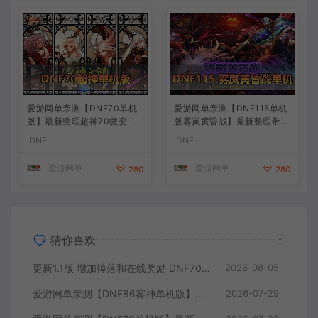
爱游网单亲测【DNF70单机
爱游网单亲测【DNF115单机
版】最新整理超神70微变 魂
版雾岚黄昏战】最新整理带魔
图 异界 安图恩 四小龙 镶嵌
枪三职业 女鬼剑 女圣职者 男
DNF
DNF
内辅 异次元护石宝珠 未加密
鬼剑女格斗新模型 美神 雾岚
PVF虚拟机一键端 视频安装
副本 太初装备 快捷内辅 虚拟
爱游网单
爱游网单
280
280
教学
机一键端 视频安装教学
猜你喜欢
更新1.1版 增加掉落和在线奖励 DNF70星月侍魂联机版 新版技能 丰富异次元技能装备词条 护石 辟邪玉 皮肤外观 BUFF技能徽章 史诗装备特效徽章 技能宝珠等 在线点 装备靠爆
2026-08-05
爱游网单亲测【DNF86雾神单机版】最新整理宽屏 带内辅便捷 新技能 界面UI 大冰龙 新深渊副本 技能护石 虚拟机一键端 视频安装教学
2026-07-29