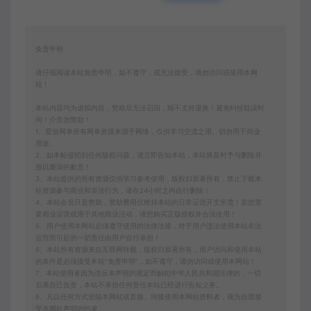
免责申明
请仔细阅读本站免责申明，如不遵守，或无法接受，请勿访问或使用本网
站！
本站内容均为虚拟内容，赞助后无法召回，顾不支持退换！避免纠纷耽误时
间！介意勿赞助！
1、爱游网单所有网单资源来源于网络，仅供学习交流之用。切勿用于商业
用途。
2、如本帖侵犯到任何版权问题，请立即告知本站，本站将及时予与删除并
致以最深的歉意！
3、本站提供的所有资源仅供学习参考使用，版权归原著所有，禁止下载本
站资源参与商业和非法行为，请在24小时之内自行删除！
4、本站会员只是赞助，赞助费用仅维持本站的日常运营开支所需！若您需
要商业运营或用于其他商业活动，请您购买正版授权并合法使用！
5、用户使用本网站必须遵守使用的法律法规，对于用户违法使用本站非法
运营而引起的一切责任由用户自行承担！
6、本站所有资源来自互联网转载，版权归原著所有，用户访问和使用本站
的条件是必须接受本站“免责申明”，如不遵守，请勿访问或使用本网站！
7、本站使用者因为违反本声明的规定而触犯中华人民共和国法律的，一切
后果自己负责，本站不承担任何责任本站已经进行告知义务。
8、凡以任何方式登陆本网站或直接、间接使用本网站资料者，视为自愿接
受本网站声明的约束。