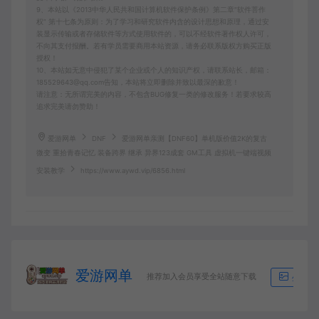
9、本站以《2013中华人民共和国计算机软件保护条例》第二章"软件菩作
权” 第十七条为原则：为了学习和研究软件内含的设计思想和原理，通过安
装显示传输或者存储软件等方式使用软件的，可以不经软件著作权人许可，
不向其支付报酬。若有学员需要商用本站资源，请务必联系版权方购买正版
授权！
10、本站如无意中侵犯了某个企业或个人的知识产权，请联系站长，邮箱：
185529643@qq.com告知，本站将立即删除并致以最深的歉意！
请注意：无所谓完美的内容，不包含BUG修复一类的修改服务！若要求较高
追求完美请勿赞助！
爱游网单
DNF
爱游网单亲测【DNF60】单机版价值2K的复古
微变 重拾青春记忆 装备跨界 继承 异界123成套 GM工具 虚拟机一键端视频
安装教学
https://www.aywd.vip/6856.html
爱游网单
推荐加入会员享受全站随意下载
生成海