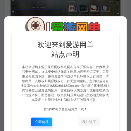
欢迎来到爱游网单
站点声明
本站资源均来源于互联网收集或网友分享开源内容，仅做整理
和安全测试，火绒安全确认无毒！网单内容无所谓完美，完美
主义介意勿下载！整理资源学习仅供单机环境下运行测试，严
禁商用！其版权归属原版权方，如无意间侵犯了您的权益请直
接联系告知站长邮箱185529643@qq.com我们将立即删除相关
内容并致以最真诚的歉意！文章所标识的爱游币或接受赞助绝
非资源本身，而是整理、收集资料及网站运行所必须支出的成
本及用户对我们付出时间精力认可的适度打赏。
赞助VIP可享受全站免费下载！
立即前往
我知道了