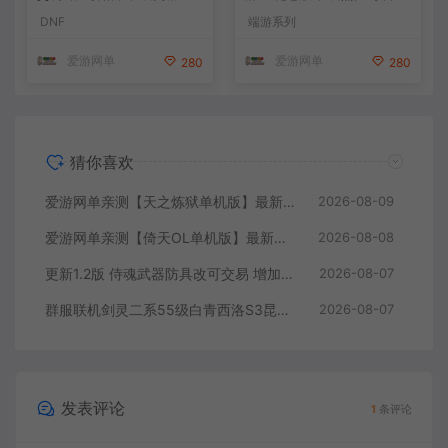
F70星月侍魂联机版 新版技能
包 复古玩法
DNF
端游系列
丰富异次元技能装备词条 护石
辟邪玉 皮肤外观 BUFF技能徽
爱游网单
爱游网单
280
280
章 史诗装备特效徽章 技能宝
珠等 在线点 装备靠爆
猜你喜欢
爱游网单亲测【天之炼狱单机版】最新整理怀旧无双炼狱端 带GM工具注册 GM权限命令发道具 视频安装教学 虚拟机一键端
2026-08-09
爱游网单亲测【倚天OL单机版】最新整理龙驹完善版 怀旧武侠网游单机 带GM工具可发物品装备 虚拟机一键端 视频安装教学
2026-08-08
更新1.2版 侍魂武器防具改可交易 增加掉落和在线奖励 DNF70星月侍魂联机版 新版技能 丰富异次元技能装备词条 护石 辟邪玉 皮肤外观 BUFF技能徽章 史诗装备特效徽章 技能宝珠等 在线点 装备靠爆
2026-08-07
群服联机剑灵二系55级白青西洛S3昆仑版 在线点券 每日礼包 复古玩法
2026-08-07
发表评论
1
条评论