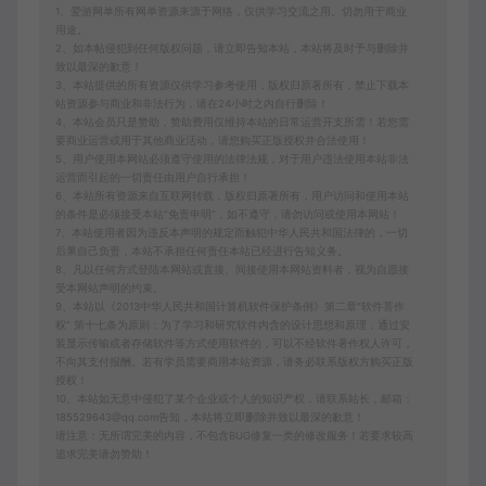
1、爱游网单所有网单资源来源于网络，仅供学习交流之用。切勿用于商业
用途。
2、如本帖侵犯到任何版权问题，请立即告知本站，本站将及时予与删除并
致以最深的歉意！
3、本站提供的所有资源仅供学习参考使用，版权归原著所有，禁止下载本
站资源参与商业和非法行为，请在24小时之内自行删除！
4、本站会员只是赞助，赞助费用仅维持本站的日常运营开支所需！若您需
要商业运营或用于其他商业活动，请您购买正版授权并合法使用！
5、用户使用本网站必须遵守使用的法律法规，对于用户违法使用本站非法
运营而引起的一切责任由用户自行承担！
6、本站所有资源来自互联网转载，版权归原著所有，用户访问和使用本站
的条件是必须接受本站“免责申明”，如不遵守，请勿访问或使用本网站！
7、本站使用者因为违反本声明的规定而触犯中华人民共和国法律的，一切
后果自己负责，本站不承担任何责任本站已经进行告知义务。
8、凡以任何方式登陆本网站或直接、间接使用本网站资料者，视为自愿接
受本网站声明的约束。
9、本站以《2013中华人民共和国计算机软件保护条例》第二章"软件菩作
权” 第十七条为原则：为了学习和研究软件内含的设计思想和原理，通过安
装显示传输或者存储软件等方式使用软件的，可以不经软件著作权人许可，
不向其支付报酬。若有学员需要商用本站资源，请务必联系版权方购买正版
授权！
10、本站如无意中侵犯了某个企业或个人的知识产权，请联系站长，邮箱：
185529643@qq.com告知，本站将立即删除并致以最深的歉意！
请注意：无所谓完美的内容，不包含BUG修复一类的修改服务！若要求较高
追求完美请勿赞助！