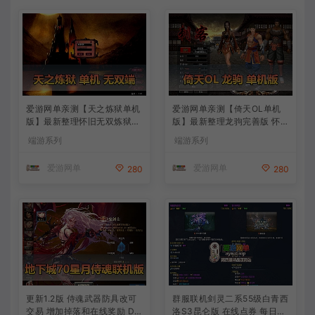
爱游网单亲测【天之炼狱单机
爱游网单亲测【倚天OL单机
版】最新整理怀旧无双炼狱端
版】最新整理龙驹完善版 怀旧
带GM工具注册 GM权限命令
武侠网游单机 带GM工具可发
端游系列
端游系列
发道具 视频安装教学 虚拟机
物品装备 虚拟机一键端 视频
一键端
安装教学
爱游网单
爱游网单
280
280
更新1.2版 侍魂武器防具改可
群服联机剑灵二系55级白青西
交易 增加掉落和在线奖励 DN
洛S3昆仑版 在线点券 每日礼