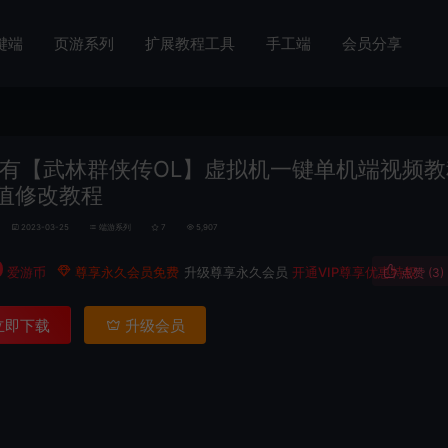
键端
页游系列
扩展教程工具
手工端
会员分享
有【武林群侠传OL】虚拟机一键单机端视频教
值修改教程
2023-03-25
端游系列
7
5,907
0
爱游币
尊享永久会员免费
升级尊享永久会员
开通VIP尊享优惠特权
点赞 (
3
)
立即下载
升级会员