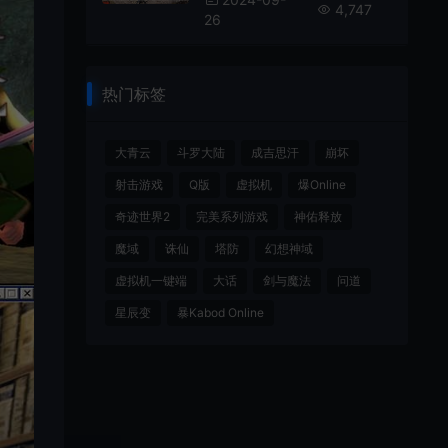
4,747
26
热门标签
大青云
斗罗大陆
成吉思汗
崩坏
射击游戏
Q版
虚拟机
爆Online
奇迹世界2
完美系列游戏
神佑释放
魔域
诛仙
塔防
幻想神域
虚拟机一键端
大话
剑与魔法
问道
星辰变
暴Kabod Online