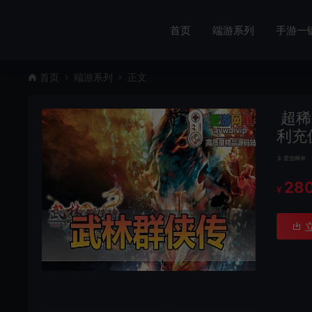
首页
端游系列
手游一
首页
端游系列
正文
超稀
利充
爱游网单
28
¥