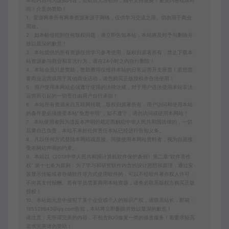
本站内容均为虚拟内容，赞助后无法召回，顾不支持退换！避免纠纷耽误时
间！介意勿赞助！
1、爱游网单所有网单资源来源于网络，仅供学习交流之用。切勿用于商业
用途。
2、如本帖侵犯到任何版权问题，请立即告知本站，本站将及时予与删除并
致以最深的歉意！
3、本站提供的所有资源仅供学习参考使用，版权归原著所有，禁止下载本
站资源参与商业和非法行为，请在24小时之内自行删除！
4、本站会员只是赞助，赞助费用仅维持本站的日常运营开支所需！若您需
要商业运营或用于其他商业活动，请您购买正版授权并合法使用！
5、用户使用本网站必须遵守使用的法律法规，对于用户违法使用本站非法
运营而引起的一切责任由用户自行承担！
6、本站所有资源来自互联网转载，版权归原著所有，用户访问和使用本站
的条件是必须接受本站“免责申明”，如不遵守，请勿访问或使用本网站！
7、本站使用者因为违反本声明的规定而触犯中华人民共和国法律的，一切
后果自己负责，本站不承担任何责任本站已经进行告知义务。
8、凡以任何方式登陆本网站或直接、间接使用本网站资料者，视为自愿接
受本网站声明的约束。
9、本站以《2013中华人民共和国计算机软件保护条例》第二章"软件菩作
权” 第十七条为原则：为了学习和研究软件内含的设计思想和原理，通过安
装显示传输或者存储软件等方式使用软件的，可以不经软件著作权人许可，
不向其支付报酬。若有学员需要商用本站资源，请务必联系版权方购买正版
授权！
10、本站如无意中侵犯了某个企业或个人的知识产权，请联系站长，邮箱：
185529643@qq.com告知，本站将立即删除并致以最深的歉意！
请注意：无所谓完美的内容，不包含BUG修复一类的修改服务！若要求较高
追求完美请勿赞助！