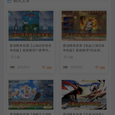
相关文章
爱游网单亲测【山海经异兽录
爱游网单亲测【热血江湖归来
单机版】最新整理11赛季代金
单机版】最新整理7职业精修
券内购版 带GM物品充值后台
多项修复 带网页GM物品后台
手工端
手工端
模拟器手游 解压一键端 视频
代金券内购 虚拟机一键端视
安装教学+手工端文本教学
频安装教学+手工端文本教学
爱游网单
爱游网单
280
280
爱游网单亲测【海贼王大冒险
爱游网单亲测【忍者必须死3