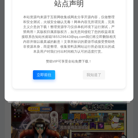
站点声明
本站资源均来源于互联网收集或网友分享开源内容，仅做整理
和安全测试，火绒安全确认无毒！网单内容无所谓完美，完美
主义介意勿下载！整理资源学习仅供单机环境下运行测试，严
禁商用！其版权归属原版权方，如无意间侵犯了您的权益请直
接联系告知站长邮箱185529643@qq.com我们将立即删除相关
内容并致以最真诚的歉意！文章所标识的爱游币或接受赞助绝
非资源本身，而是整理、收集资料及网站运行所必须支出的成
本及用户对我们付出时间精力认可的适度打赏。
赞助VIP可享受全站免费下载！
立即前往
我知道了