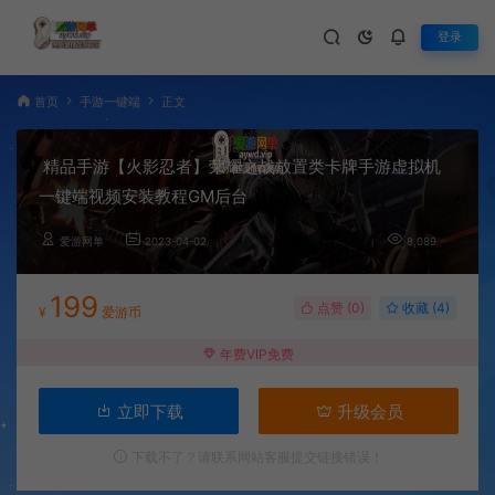
登录
首页
手游一键端
正文
精品手游【火影忍者】荣耀之战放置类卡牌手游虚拟机
一键端视频安装教程GM后台
爱游网单
2023-04-02
8,089
199
点赞 (
0
)
收藏 (4)
¥
爱游币
年费VIP免费
立即下载
升级会员
下载不了？请联系网站客服提交链接错误！