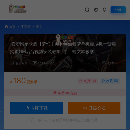
登录
首页
手工端
正文
爱游网单亲测【梦幻手游】浮生若梦单机虚拟机一键端
网页GM后台视频安装教学+手工端文本教学
爱游网单
2025-04-20
4,010
180
点赞 (
4
)
收藏 (5)
¥
爱游币
年费VIP免费
立即下载
升级会员
下载不了？请联系网站客服提交链接错误！