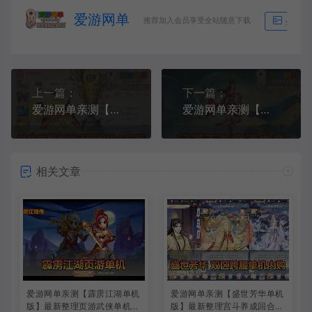
爱游网单
推荐加入会员享受全站随意下载
生成海
上一篇：
下一篇：
爱游网单亲测【口袋觉醒】九神单机冠军皮卡丘GM物品充值后台平台币内购虚拟机一键端视频教学
爱游网单亲测【问道魔道】单机中变版魔道异火经脉五脉九黎万妖窟百鬼活动修复视频安装教学GM物品后台虚拟机一键
相关文章
爱游网单亲测【霹雳江湖单机
爱游网单亲测【盛世芳华单机
版】最新整理页游武侠单机一
版】最新整理宫斗养成回合抽