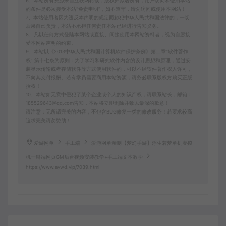
6、本站所有资源来自互联网转载，版权归原著所有，用户访问和使用本站
的条件是必须接受本站“免责申明”，如不遵守，请勿访问或使用本网站！
7、本站使用者因为违反本声明的规定而触犯中华人民共和国法律的，一切
后果自己负责，本站不承担任何责任本站已经进行告知义务。
8、凡以任何方式登陆本网站或直接、间接使用本网站资料者，视为自愿接
受本网站声明的约束。
9、本站以《2013中华人民共和国计算机软件保护条例》第二章"软件菩作
权” 第十七条为原则：为了学习和研究软件内含的设计思想和原理，通过安
装显示传输或者存储软件等方式使用软件的，可以不经软件著作权人许可，
不向其支付报酬。若有学员需要商用本站资源，请务必联系版权方购买正版
授权！
10、本站如无意中侵犯了某个企业或个人的知识产权，请联系站长，邮箱：
185529643@qq.com告知，本站将立即删除并致以最深的歉意！
请注意：无所谓完美的内容，不包含BUG修复一类的修改服务！若要求较高
追求完美请勿赞助！
爱游网单
手工端
爱游网单亲测【梦幻手游】浮生若梦单机虚拟
机一键端网页GM后台视频安装教学+手工端文本教学
https://www.aywd.vip/7039.html