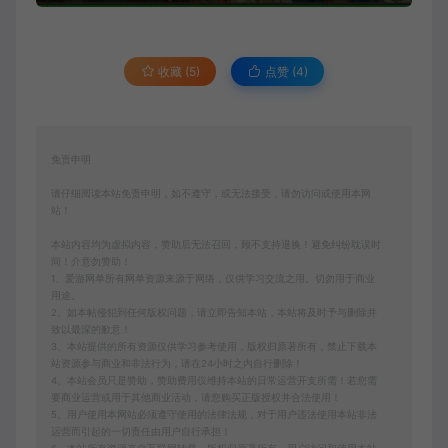
收藏 (5)
点赞 (
4
)
免责申明
请仔细阅读本站免责申明，如不遵守，或无法接受，请勿访问或使用本网
站！
本站内容均为虚拟内容，赞助后无法召回，顾不支持退换！避免纠纷耽误时
间！介意勿赞助！
1、爱游网单所有网单资源来源于网络，仅供学习交流之用。切勿用于商业
用途。
2、如本帖侵犯到任何版权问题，请立即告知本站，本站将及时予与删除并
致以最深的歉意！
3、本站提供的所有资源仅供学习参考使用，版权归原著所有，禁止下载本
站资源参与商业和非法行为，请在24小时之内自行删除！
4、本站会员只是赞助，赞助费用仅维持本站的日常运营开支所需！若您需
要商业运营或用于其他商业活动，请您购买正版授权并合法使用！
5、用户使用本网站必须遵守使用的法律法规，对于用户违法使用本站非法
运营而引起的一切责任由用户自行承担！