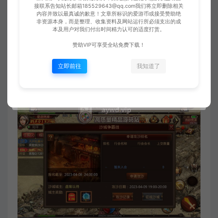
接联系告知站长邮箱185529643@qq.com我们将立即删除相关
内容并致以最真诚的歉意！文章所标识的爱游币或接受赞助绝
非资源本身，而是整理、收集资料及网站运行所必须支出的成
本及用户对我们付出时间精力认可的适度打赏。
赞助VIP可享受全站免费下载！
立即前往
我知道了