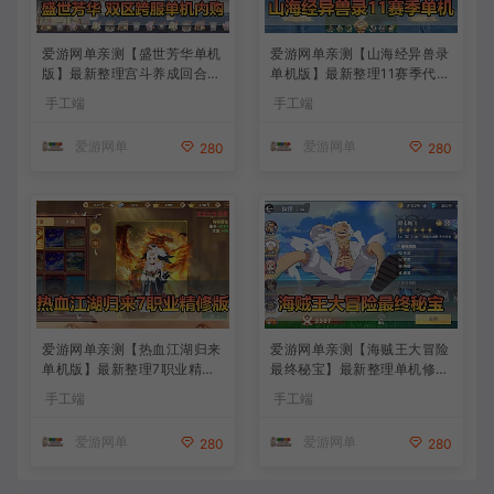
爱游网单亲测【盛世芳华单机
爱游网单亲测【山海经异兽录
版】最新整理宫斗养成回合抽
单机版】最新整理11赛季代金
卡多区跨服代金券内购虚拟机
券内购版 带GM物品充值后台
手工端
手工端
一键端视频教学+linux手工外
模拟器手游 解压一键端 视频
网端文本教学
安装教学+手工端文本教学
爱游网单
爱游网单
280
280
爱游网单亲测【热血江湖归来
爱游网单亲测【海贼王大冒险
单机版】最新整理7职业精修
最终秘宝】最新整理单机修复
多项修复 带网页GM物品后台
版 带网页GM充值物品后台
手工端
手工端
代金券内购 虚拟机一键端视
回合制抽卡模拟器手游 虚拟
频安装教学+手工端文本教学
机一键端视频教学+手工端文
爱游网单
爱游网单
280
280
本教学