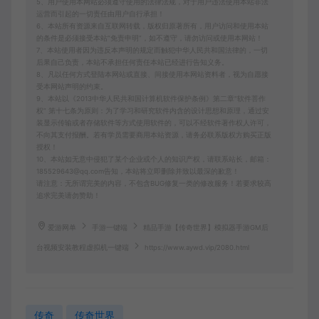
5、用户使用本网站必须遵守使用的法律法规，对于用户违法使用本站非法
运营而引起的一切责任由用户自行承担！
6、本站所有资源来自互联网转载，版权归原著所有，用户访问和使用本站
的条件是必须接受本站“免责申明”，如不遵守，请勿访问或使用本网站！
7、本站使用者因为违反本声明的规定而触犯中华人民共和国法律的，一切
后果自己负责，本站不承担任何责任本站已经进行告知义务。
8、凡以任何方式登陆本网站或直接、间接使用本网站资料者，视为自愿接
受本网站声明的约束。
9、本站以《2013中华人民共和国计算机软件保护条例》第二章"软件菩作
权” 第十七条为原则：为了学习和研究软件内含的设计思想和原理，通过安
装显示传输或者存储软件等方式使用软件的，可以不经软件著作权人许可，
不向其支付报酬。若有学员需要商用本站资源，请务必联系版权方购买正版
授权！
10、本站如无意中侵犯了某个企业或个人的知识产权，请联系站长，邮箱：
185529643@qq.com告知，本站将立即删除并致以最深的歉意！
请注意：无所谓完美的内容，不包含BUG修复一类的修改服务！若要求较高
追求完美请勿赞助！
爱游网单
手游一键端
精品手游【传奇世界】模拟器手游GM后
台视频安装教程虚拟机一键端
https://www.aywd.vip/2080.html
传奇
传奇世界