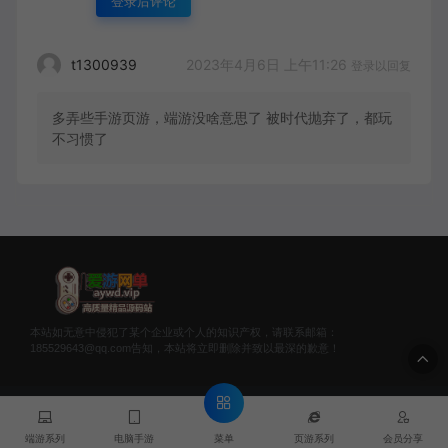
登录后评论
2023年4月6日 上午11:26
t1300939
登录以回复
多弄些手游页游，端游没啥意思了 被时代抛弃了，都玩
不习惯了
本站如无意中侵犯了某个企业或个人的知识产权，请联系邮箱：
185529643@qq.com告知，本站将立即删除并致以最深的歉意！
© 2020 爱游网单 - AYWD.VIP & WANGDAN Theme. All rights
reserved
菜单
端游系列
电脑手游
页游系列
会员分享