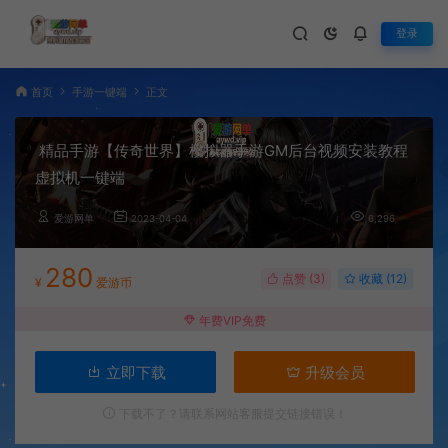
登录
首页
手游一键端
正文
精品手游【传奇世界】模拟器手游GM后台视频安装教程
虚拟机一键端
爱游网单
2023-04-04
6,296
280
点赞 (
3
)
收藏 (12)
¥
爱游币
年费VIP免费
立即下载
升级会员
下载不了？请联系网站客服提交链接错误！