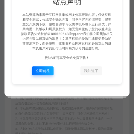
站点声明
本站资源均来源于互联网收集或网友分享开源内容，仅做整理
和安全测试，火绒安全确认无毒！网单内容无所谓完美，完美
免责申明
主义介意勿下载！整理资源学习仅供单机环境下运行测试，严
禁商用！其版权归属原版权方，如无意间侵犯了您的权益请直
请仔细阅读本站免责申明，如不遵守，或无法接受，请勿访问或使用本网
接联系告知站长邮箱185529643@qq.com我们将立即删除相关
站！
内容并致以最真诚的歉意！文章所标识的爱游币或接受赞助绝
非资源本身，而是整理、收集资料及网站运行所必须支出的成
本站内容均为虚拟内容，赞助后无法召回，顾不支持退换！避免纠纷耽误时
本及用户对我们付出时间精力认可的适度打赏。
间！介意勿赞助！
赞助VIP可享受全站免费下载！
1、爱游网单所有网单资源来源于网络，仅供学习交流之用。切勿用于商业
用途。
2、如本帖侵犯到任何版权问题，请立即告知本站，本站将及时予与删除并
立即前往
我知道了
致以最深的歉意！
3、本站提供的所有资源仅供学习参考使用，版权归原著所有，禁止下载本
站资源参与商业和非法行为，请在24小时之内自行删除！
4、本站会员只是赞助，赞助费用仅维持本站的日常运营开支所需！若您需
要商业运营或用于其他商业活动，请您购买正版授权并合法使用！
5、用户使用本网站必须遵守使用的法律法规，对于用户违法使用本站非法
运营而引起的一切责任由用户自行承担！
6、本站所有资源来自互联网转载，版权归原著所有，用户访问和使用本站
的条件是必须接受本站“免责申明”，如不遵守，请勿访问或使用本网站！
7、本站使用者因为违反本声明的规定而触犯中华人民共和国法律的，一切
后果自己负责，本站不承担任何责任本站已经进行告知义务。
8、凡以任何方式登陆本网站或直接、间接使用本网站资料者，视为自愿接
受本网站声明的约束。