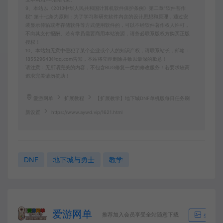
9、本站以《2013中华人民共和国计算机软件保护条例》第二章"软件菩作
权” 第十七条为原则：为了学习和研究软件内含的设计思想和原理，通过安
装显示传输或者存储软件等方式使用软件的，可以不经软件著作权人许可，
不向其支付报酬。若有学员需要商用本站资源，请务必联系版权方购买正版
授权！
10、本站如无意中侵犯了某个企业或个人的知识产权，请联系站长，邮箱：
185529643@qq.com告知，本站将立即删除并致以最深的歉意！
请注意：无所谓完美的内容，不包含BUG修复一类的修改服务！若要求较高
追求完美请勿赞助！
爱游网单
扩展教程
【扩展教学】地下城DNF单机版每日任务刷
新设置
https://www.aywd.vip/1621.html
DNF
地下城与勇士
教学
爱游网单
推荐加入会员享受全站随意下载
生成海