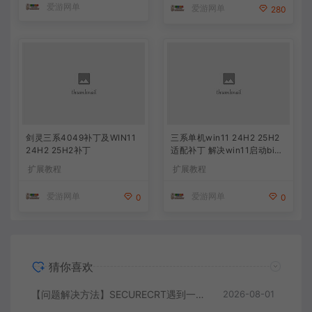
爱游网单
爱游网单
280
剑灵三系4049补丁及WIN11
三系单机win11 24H2 25H2
24H2 25H2补丁
适配补丁 解决win11启动bin6
4无反应问题 据说也能解决4
扩展教程
扩展教程
049
爱游网单
爱游网单
0
0
猜你喜欢
【问题解决方法】SECURECRT遇到一个致命错误其必须关闭
2026-08-01