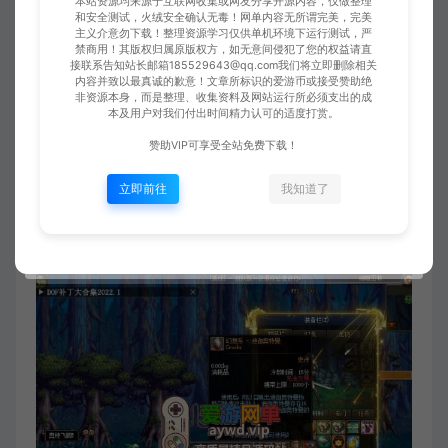
本站资源均来源于互联网收集或网友分享开源内容，仅做整理
和安全测试，火绒安全确认无毒！网单内容无所谓完美，完美
主义介意勿下载！整理资源学习仅供单机环境下运行测试，严
禁商用！其版权归属原版权方，如无意间侵犯了您的权益请直
接联系告知站长邮箱185529643@qq.com我们将立即删除相关
内容并致以最真诚的歉意！文章所标识的爱游币或接受赞助绝
非资源本身，而是整理、收集资料及网站运行所必须支出的成
本及用户对我们付出时间精力认可的适度打赏。
赞助VIP可享受全站免费下载！
立即前往
我知道了