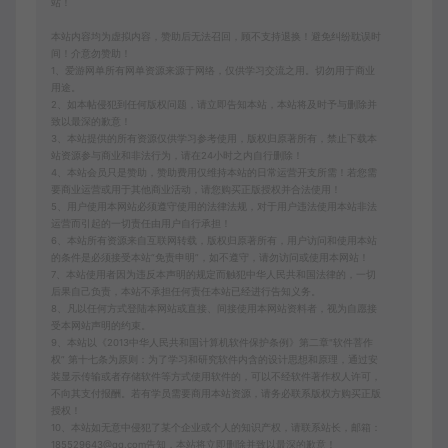
站！
本站内容均为虚拟内容，赞助后无法召回，顾不支持退换！避免纠纷耽误时
间！介意勿赞助！
1、爱游网单所有网单资源来源于网络，仅供学习交流之用。切勿用于商业
用途。
2、如本帖侵犯到任何版权问题，请立即告知本站，本站将及时予与删除并
致以最深的歉意！
3、本站提供的所有资源仅供学习参考使用，版权归原著所有，禁止下载本
站资源参与商业和非法行为，请在24小时之内自行删除！
4、本站会员只是赞助，赞助费用仅维持本站的日常运营开支所需！若您需
要商业运营或用于其他商业活动，请您购买正版授权并合法使用！
5、用户使用本网站必须遵守使用的法律法规，对于用户违法使用本站非法
运营而引起的一切责任由用户自行承担！
6、本站所有资源来自互联网转载，版权归原著所有，用户访问和使用本站
的条件是必须接受本站“免责申明”，如不遵守，请勿访问或使用本网站！
7、本站使用者因为违反本声明的规定而触犯中华人民共和国法律的，一切
后果自己负责，本站不承担任何责任本站已经进行告知义务。
8、凡以任何方式登陆本网站或直接、间接使用本网站资料者，视为自愿接
受本网站声明的约束。
9、本站以《2013中华人民共和国计算机软件保护条例》第二章"软件菩作
权” 第十七条为原则：为了学习和研究软件内含的设计思想和原理，通过安
装显示传输或者存储软件等方式使用软件的，可以不经软件著作权人许可，
不向其支付报酬。若有学员需要商用本站资源，请务必联系版权方购买正版
授权！
10、本站如无意中侵犯了某个企业或个人的知识产权，请联系站长，邮箱：
185529643@qq.com告知，本站将立即删除并致以最深的歉意！