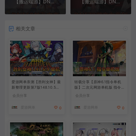
【搬运端游】DNF地下城与勇士60级中变益鸿5.0深渊异界魂图安图恩虚拟机一键端
【搬运端游】DNF地下城与勇士70微变永恒版女鬼剑男法虚拟机一键端GM后台
相关文章
爱游网单亲测【胜利女神】最
转载分享【原神6.1指令单机
新整理更新第7版148.10.5NI
版】二次元网游单机版 指令
KKE胜利女神妮姬单机版方舟
模拟端 登录 战斗 地图 魔物
会员分享
会员分享
活动148版本官服GM可无限
背包 抽卡 商店 MOD 未亲测
抽卡全剧情免虚拟机一键端视
图文教学
爱游网单
爱游网单
0
0
频安装教学