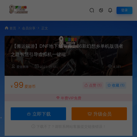
登录
首页
会员分享
正文
【搬运端游】DNF地下城与勇士86新幻想乡单机版强者
之路智慧引导虚拟机一键端
爱游网单
2023-01-17
4,381
99
点赞 (
1
)
收藏 (1)
¥
爱游币
年费VIP免费
立即下载
升级会员
下载不了？请联系网站客服提交链接错误！