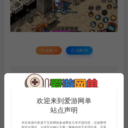
收藏 (1)
点赞 (
0
)
免责申明
请仔细阅读本站免责申明，如不遵守，或无法接受，请勿访问或使用本网
站！
欢迎来到爱游网单
本站内容均为虚拟内容，赞助后无法召回，顾不支持退换！避免纠纷耽误时
间！介意勿赞助！
站点声明
1、爱游网单所有网单资源来源于网络，仅供学习交流之用。切勿用于商业
用途。
2、如本帖侵犯到任何版权问题，请立即告知本站，本站将及时予与删除并
本站资源均来源于互联网收集或网友分享开源内容，仅做整理
致以最深的歉意！
和安全测试，火绒安全确认无毒！网单内容无所谓完美，完美