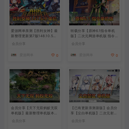
爱游网单亲测【胜利女神】最
转载分享【原神6.1指令单机
新整理更新第7版148.10.5NI
版】二次元网游单机版 指令
KKE胜利女神妮姬单机版方舟
模拟端 登录 战斗 地图 魔物
会员分享
会员分享
活动148版本官服GM可无限
背包 抽卡 商店 MOD 未亲测
抽卡全剧情免虚拟机一键端视
图文教学
爱游网单
爱游网单
0
0
频安装教学
会员分享【天下无双蚂蚁无双
【已有更新亲测新版】会员分
单机版】最新整理单机版本
享【尘白单机版】二次元射击
带GM命令后台 武侠怀旧网游
类网游单机版一键端
会员分享
会员分享
免虚拟机一键端 配套视频教
学