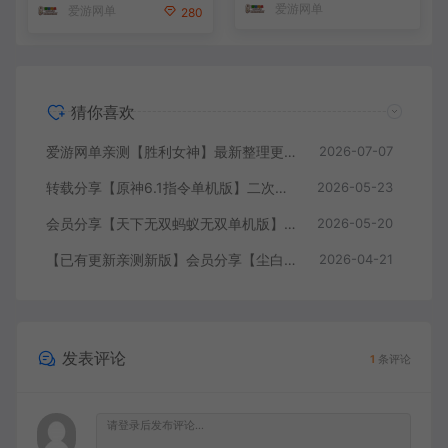
爱游网单
爱游网单
280
猜你喜欢
爱游网单亲测【胜利女神】最新整理更新第7版148.10.5NIKKE胜利女神妮姬单机版方舟活动148版本官服GM可无限抽卡全剧情免虚拟机一键端视频安装教学
2026-07-07
转载分享【原神6.1指令单机版】二次元网游单机版 指令模拟端 登录 战斗 地图 魔物 背包 抽卡 商店 MOD 未亲测图文教学
2026-05-23
会员分享【天下无双蚂蚁无双单机版】最新整理单机版本 带GM命令后台 武侠怀旧网游 免虚拟机一键端 配套视频教学
2026-05-20
【已有更新亲测新版】会员分享【尘白单机版】二次元射击类网游单机版一键端
2026-04-21
发表评论
1
条评论