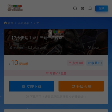
登录
首页
会员分享
正文
【为爱搬运手游】三端合击传奇
爱游网单
2023-01-12
3,202
10
点赞 (
0
)
收藏 (1)
¥
爱游币
年费VIP免费
立即下载
升级会员
下载不了？请联系网站客服提交链接错误！