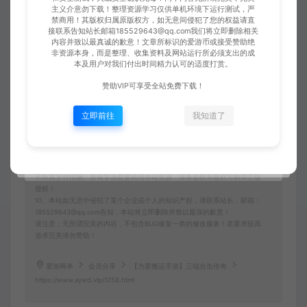
3、本站提供的所有资源仅供学习参考使用，版权归原著所有，禁止下载本
主义介意勿下载！整理资源学习仅供单机环境下运行测试，严
站资源参与商业和非法行为，请在24小时之内自行删除！
禁商用！其版权归属原版权方，如无意间侵犯了您的权益请直
4、本站会员只是赞助，赞助费用仅维持本站的日常运营开支所需！若您需
接联系告知站长邮箱185529643@qq.com我们将立即删除相关
要商业运营或用于其他商业活动，请您购买正版授权并合法使用！
内容并致以最真诚的歉意！文章所标识的爱游币或接受赞助绝
5、用户使用本网站必须遵守使用的法律法规，对于用户违法使用本站非法
非资源本身，而是整理、收集资料及网站运行所必须支出的成
运营而引起的一切责任由用户自行承担！
本及用户对我们付出时间精力认可的适度打赏。
6、本站所有资源来自互联网转载，版权归原著所有，用户访问和使用本站
的条件是必须接受本站“免责申明”，如不遵守，请勿访问或使用本网站！
赞助VIP可享受全站免费下载！
7、本站使用者因为违反本声明的规定而触犯中华人民共和国法律的，一切
后果自己负责，本站不承担任何责任本站已经进行告知义务。
立即前往
我知道了
8、凡以任何方式登陆本网站或直接、间接使用本网站资料者，视为自愿接
受本网站声明的约束。
9、本站以《2013中华人民共和国计算机软件保护条例》第二章"软件菩作
权” 第十七条为原则：为了学习和研究软件内含的设计思想和原理，通过安
装显示传输或者存储软件等方式使用软件的，可以不经软件著作权人许可，
不向其支付报酬。若有学员需要商用本站资源，请务必联系版权方购买正版
授权！
10、本站如无意中侵犯了某个企业或个人的知识产权，请联系站长，邮箱：
185529643@qq.com告知，本站将立即删除并致以最深的歉意！
请注意：无所谓完美的内容，不包含BUG修复一类的修改服务！若要求较高
追求完美请勿赞助！
爱游网单
会员分享
【为爱搬运手游】三端合击传奇
https://www.aywd.vip/1258.html