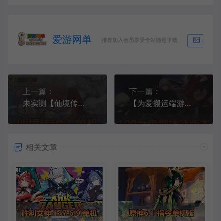
爱游网单
推荐加入会员享受全站随意下载
生成海
上一篇：
下一篇：
未实测【仙境传说2】RO2单机版免虚拟机一键端GM后台怀旧网游单机
【为爱搬运端游】100女鬼剑神话版本2.0伤害上限字体10亿西陵诸岛105吞噬武器
相关文章