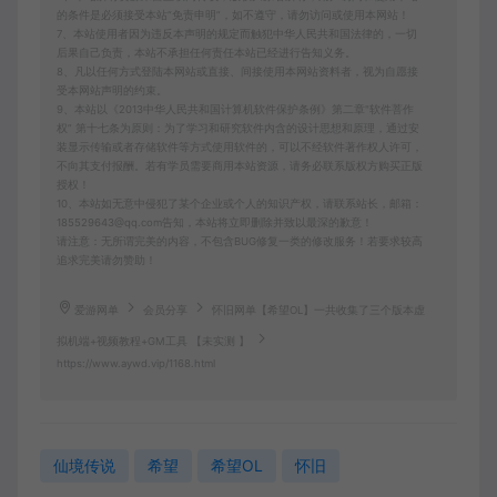
的条件是必须接受本站“免责申明”，如不遵守，请勿访问或使用本网站！
7、本站使用者因为违反本声明的规定而触犯中华人民共和国法律的，一切
后果自己负责，本站不承担任何责任本站已经进行告知义务。
8、凡以任何方式登陆本网站或直接、间接使用本网站资料者，视为自愿接
受本网站声明的约束。
9、本站以《2013中华人民共和国计算机软件保护条例》第二章"软件菩作
权” 第十七条为原则：为了学习和研究软件内含的设计思想和原理，通过安
装显示传输或者存储软件等方式使用软件的，可以不经软件著作权人许可，
不向其支付报酬。若有学员需要商用本站资源，请务必联系版权方购买正版
授权！
10、本站如无意中侵犯了某个企业或个人的知识产权，请联系站长，邮箱：
185529643@qq.com告知，本站将立即删除并致以最深的歉意！
请注意：无所谓完美的内容，不包含BUG修复一类的修改服务！若要求较高
追求完美请勿赞助！
爱游网单
会员分享
怀旧网单【希望OL】一共收集了三个版本虚
拟机端+视频教程+GM工具 【未实测 】
https://www.aywd.vip/1168.html
仙境传说
希望
希望OL
怀旧