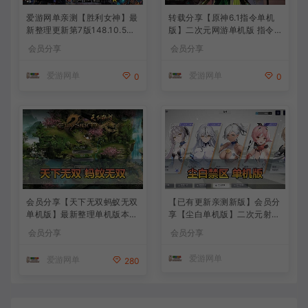
爱游网单亲测【胜利女神】最
转载分享【原神6.1指令单机
新整理更新第7版148.10.5NI
版】二次元网游单机版 指令
KKE胜利女神妮姬单机版方舟
模拟端 登录 战斗 地图 魔物
会员分享
会员分享
活动148版本官服GM可无限
背包 抽卡 商店 MOD 未亲测
抽卡全剧情免虚拟机一键端视
图文教学
爱游网单
爱游网单
0
0
频安装教学
会员分享【天下无双蚂蚁无双
【已有更新亲测新版】会员分
单机版】最新整理单机版本
享【尘白单机版】二次元射击
带GM命令后台 武侠怀旧网游
类网游单机版一键端
会员分享
会员分享
免虚拟机一键端 配套视频教
学
爱游网单
爱游网单
280