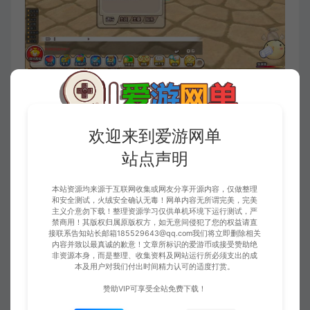
欢迎来到爱游网单
站点声明
本站资源均来源于互联网收集或网友分享开源内容，仅做整理
和安全测试，火绒安全确认无毒！网单内容无所谓完美，完美
主义介意勿下载！整理资源学习仅供单机环境下运行测试，严
禁商用！其版权归属原版权方，如无意间侵犯了您的权益请直
接联系告知站长邮箱185529643@qq.com我们将立即删除相关
内容并致以最真诚的歉意！文章所标识的爱游币或接受赞助绝
非资源本身，而是整理、收集资料及网站运行所必须支出的成
本及用户对我们付出时间精力认可的适度打赏。
赞助VIP可享受全站免费下载！