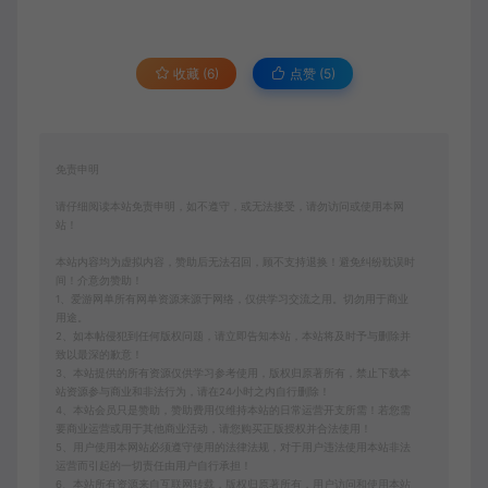
收藏 (6)
点赞 (
5
)
免责申明
请仔细阅读本站免责申明，如不遵守，或无法接受，请勿访问或使用本网
站！
本站内容均为虚拟内容，赞助后无法召回，顾不支持退换！避免纠纷耽误时
间！介意勿赞助！
1、爱游网单所有网单资源来源于网络，仅供学习交流之用。切勿用于商业
用途。
2、如本帖侵犯到任何版权问题，请立即告知本站，本站将及时予与删除并
致以最深的歉意！
3、本站提供的所有资源仅供学习参考使用，版权归原著所有，禁止下载本
站资源参与商业和非法行为，请在24小时之内自行删除！
4、本站会员只是赞助，赞助费用仅维持本站的日常运营开支所需！若您需
要商业运营或用于其他商业活动，请您购买正版授权并合法使用！
5、用户使用本网站必须遵守使用的法律法规，对于用户违法使用本站非法
运营而引起的一切责任由用户自行承担！
6、本站所有资源来自互联网转载，版权归原著所有，用户访问和使用本站