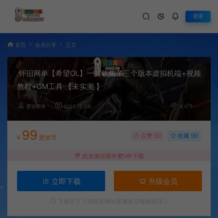
登录
首页
会员分享
正文
怀旧网单【希望OL】一共收集了三个版本虚拟机端+视频
教程+GM工具 【未实测 】
爱游网单
2022-12-23
6,473
99
点赞 (
5
)
收藏 (6)
¥
爱游币
此资源仅限年费VIP下载
立即下载
升级会员
下载不了？请联系网站客服提交链接错误！