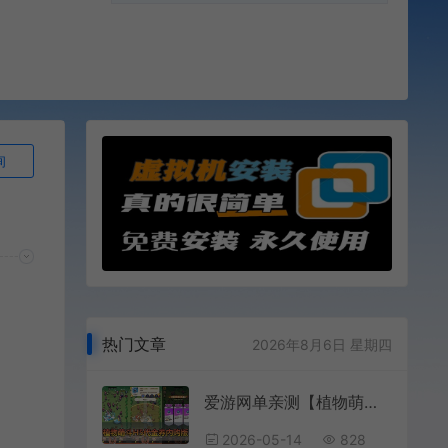
询
热门文章
2026年8月6日 星期四
爱游网单亲测【植物萌斗H5单机版】最新整理塔防类 代金券内购版 GM物品后台 虚拟机一键端视频教学 支持自配家庭局域网
2026-05-14
828