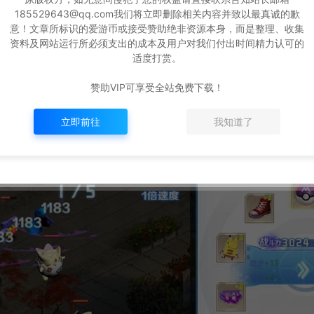
185529643@qq.com我们将立即删除相关内容并致以最真诚的歉
意！文章所标识的爱游币或接受赞助绝非资源本身，而是整理、收集
资料及网站运行所必须支出的成本及用户对我们付出时间精力认可的
适度打赏。
赞助VIP可享受全站免费下载！
立即前往
我知道了