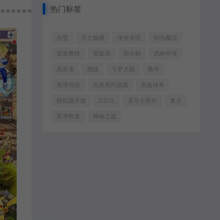
热门标签
================
赤壁
天之炼狱
传奇永恒
剑与魔法
安装教程
冒险岛
回合制
武林外传
星辰变
挑战
斗罗大陆
教学
圣境传说
完美系列游戏
热血传奇
模拟器手游
CSOL
圣斗士星矢
复古
星穹铁道
神谕之战