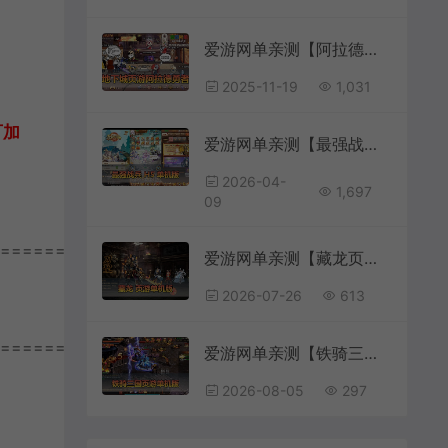
爱游网单亲测【阿拉德勇者】H5网页小游戏地下城页游免广告解锁一键启动可手机局域网视频教学
2025-11-19
1,031
可加
爱游网单亲测【最强战兵H5单机版】最新整理卡牌回合手游代金券内购版 GM物品充值后台 虚拟机一键端 视频安装教学 支持自配家庭局域网手机连接
2026-04-
1,697
09
================
爱游网单亲测【藏龙页游单机版】最新整理怀旧页游免flash 带GM充值物品GM工具 解压一键启动 视频安装教学
2026-07-26
613
================
爱游网单亲测【铁骑三国单机版】最新整理页游单机一键端Win系单机服务端PC客户端 GM后台 通用视频教学+手工端文本教学
2026-08-05
297