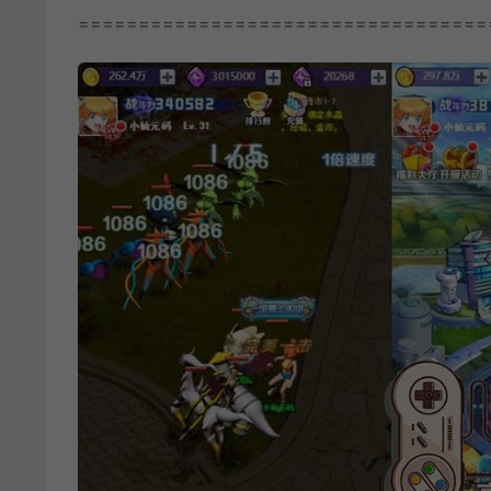
==================================