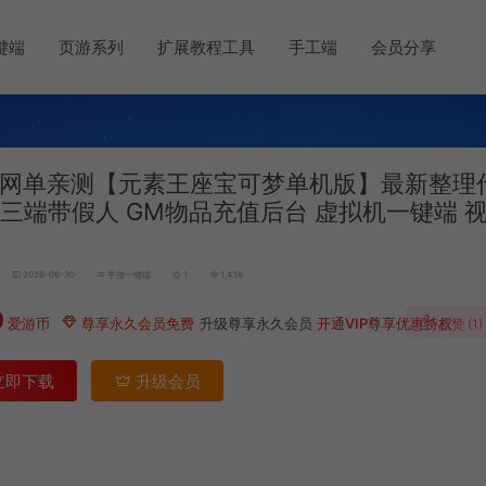
键端
页游系列
扩展教程工具
手工端
会员分享
网单亲测【元素王座宝可梦单机版】最新整理
5三端带假人 GM物品充值后台 虚拟机一键端 
2026-06-30
手游一键端
1
1,438
0
爱游币
尊享永久会员免费
升级尊享永久会员
开通VIP尊享优惠特权
点赞 (
1
)
立即下载
升级会员