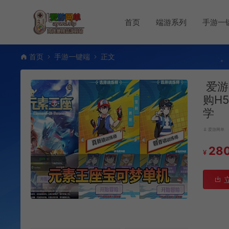
首页
端游系列
手游一
首页
手游一键端
正文
爱游
购H
学
爱游网单
28
¥